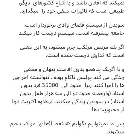
نميكند كه افغان باشد و يا اتباع كشورهای ديگر،
طبیعی است که تاثيرات منفى خود را میگذارد.
سويدن از سيستم قضاى والاى برخوردار است.
جامعه پيشرفته است، سيستم درست كار ميكند.
اگر يك مريض مرتكب جرم ميشود، به اين معنى
است كه تداوى درست نشده است.
و يا اگریک پناهجو بدون اقامت پنهان و مخفی
زندگى مي كند پوليس ناكام بوده ، نتوانسته اخراجى
ها را اجرا کنند زیرا حدود الی 35000 فرد بدون
اسناد (وازجمله حدود دو الی سه هزار طفل بدون
اسناد) در سویدن زندگی میکنند. برعلاوه اکثریت آنها
از مجبوریت ها
پس ما نميتوانيم بگوئيم که فقط افغانها مرتكب جرم
ميشوند.