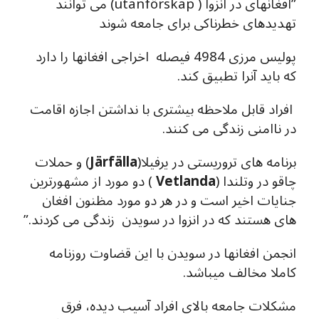
”افغانهای در انزوا ( utanförskap) می توانند
تهدیدهای خطرناکی برای جامعه شوند
پولیس مرزی 4984 فیصله اخراجی افغانها را دارد
که باید آنرا تطبیق کند.
افراد قابل ملاحظه بیشتری با نداشتن اجازه اقامت
در ناامنی زندگی می کنند.
) و حملات
Järfälla
برنامه های تروریستی در یرفیلا(
) دو مورد از مشهورترین
Vetlanda
چاقو در وتلندا (
جنایات اخیر است و در هر دو مورد مظنون افغان
های هستند که در انزوا در سویدن زندگی می کردند.”
انجمن افغانها در سویدن با این قضاوت روزنامه
کاملا مخالف میباشد.
مشكلات جامعه بالای افراد آسیب ديده، فرق