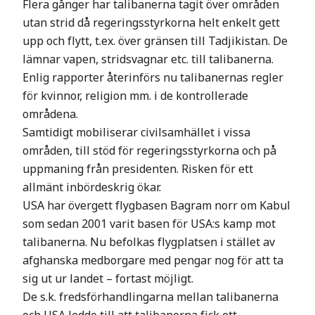
Flera gånger har talibanerna tagit över områden
utan strid då regeringsstyrkorna helt enkelt gett
upp och flytt, t.ex. över gränsen till Tadjikistan. De
lämnar vapen, stridsvagnar etc. till talibanerna.
Enlig rapporter återinförs nu talibanernas regler
för kvinnor, religion mm. i de kontrollerade
områdena.
Samtidigt mobiliserar civilsamhället i vissa
områden, till stöd för regeringsstyrkorna och på
uppmaning från presidenten. Risken för ett
allmänt inbördeskrig ökar.
USA har övergett flygbasen Bagram norr om Kabul
som sedan 2001 varit basen för USA:s kamp mot
talibanerna. Nu befolkas flygplatsen i stället av
afghanska medborgare med pengar nog för att ta
sig ut ur landet – fortast möjligt.
De s.k. fredsförhandlingarna mellan talibanerna