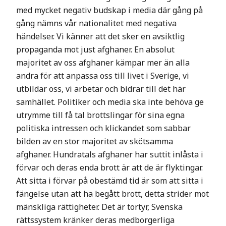
med mycket negativ budskap i media där gång på
gång nämns vår nationalitet med negativa
händelser. Vi känner att det sker en avsiktlig
propaganda mot just afghaner. En absolut
majoritet av oss afghaner kämpar mer än alla
andra för att anpassa oss till livet i Sverige, vi
utbildar oss, vi arbetar och bidrar till det här
samhället. Politiker och media ska inte behöva ge
utrymme till få tal brottslingar för sina egna
politiska intressen och klickandet som sabbar
bilden av en stor majoritet av skötsamma
afghaner. Hundratals afghaner har suttit inlåsta i
förvar och deras enda brott är att de är flyktingar.
Att sitta i förvar på obestämd tid är som att sitta i
fängelse utan att ha begått brott, detta strider mot
mänskliga rättigheter. Det är tortyr, Svenska
rättssystem kränker deras medborgerliga