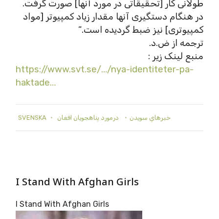
طولانی کار [تحقیقاتی در مورد آنها] صورت گرفت.
در هنگام دستگیری آنها مقدار زیاد کمپیوتر [مواد
کمپیوتری] نیز ضبط گردیده است.”
ترجمه از ض.د.
منبع لینک زیر :
https://www.svt.se/…/nya-identiteter-pa-
haktade…
SVENSKA
درمورد پناهجويان افغان
خبرهاي سويدن
I Stand With Afghan Girls
I Stand With Afghan Girls