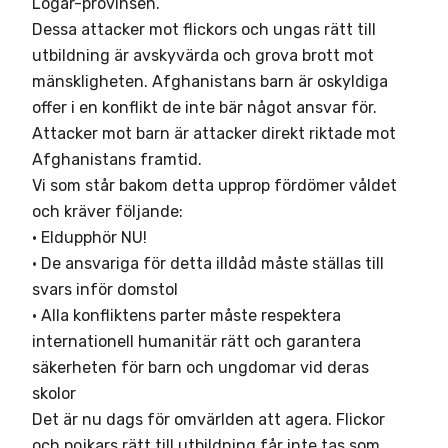
Logar-provinsen.
Dessa attacker mot flickors och ungas rätt till
utbildning är avskyvärda och grova brott mot
mänskligheten. Afghanistans barn är oskyldiga
offer i en konflikt de inte bär något ansvar för.
Attacker mot barn är attacker direkt riktade mot
Afghanistans framtid.
Vi som står bakom detta upprop fördömer våldet
och kräver följande:
• Eldupphör NU!
• De ansvariga för detta illdåd måste ställas till
svars inför domstol
• Alla konfliktens parter måste respektera
internationell humanitär rätt och garantera
säkerheten för barn och ungdomar vid deras
skolor
Det är nu dags för omvärlden att agera. Flickor
och pojkars rätt till utbildning får inte tas som