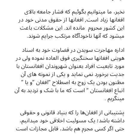
نخير، ما ميتوانيم بگوئيم که فشار جامعه بالای
افغانها زياد است, افغانها از حقوق مدنى خود در
اين كشور محروم مانده اند. اين مشكلات باعث
ميشود كه آنها ناخودآگاه مرتكب جرايم شوند.
اداره مهاجرت سویدن در قضاوت خود به اسناد
هویتی افغانها سختگیری فوق العاده نموده ولی در
مورد تابعیت افراد بعنوان شهروندان افغانستان با
جدیت برخورد نمی نماید و یکی از نمونه های آن
مظنون بودن یک زوج به اصطلاح ”افغان ”و یا ”
اتباع افغانستان ” است که ما با شک و تردید به آن
مینگریم .
پشتیبانی از افغان‌ها را که بنیاد قانونی و حقوقی
داشته باشد؛ یک مسولیت اخلاقی خود ميدانیم،
حتی اگر کسی مجرم هم باشد، قابل مجازات است