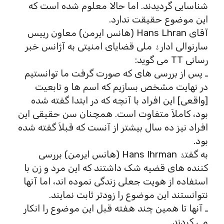
شناسایی گردیدند. اما حالا معلوم شده است که
این موضوع حقیقت ندارد.
آقای Hans Lhran (هانس ایرمن) معاون رییس
سارنوالی ادارۀ ملی قضایای امنیتی به آژانس خبر
رسانی TT می گوید:
ـ پس از بررسی های که صورت گرفت ما توانستیم
در نهایت مشخص بسازیم که اسم ها و تابعیت
[واقعی] این افراد با آنچه که در ابتدا گفته شده
بود، کاملاَ متفاوت است. همچنان سن حقیقی این
افراد نیز ده سال بیشتر از آنست که قبلاَ گفته شده
بود.
به گفتۀ Hans Ihrman (هانس ایرمن) بررسی
کننده های قضیه شک داشتند که این مرد و زن با
استفاده از هویت جعلی زندگی نموده اند، اما آنها
نتوانستند این موضوع را زودتر ثابت نمایند.
ـ آنها تا همین چند هفته قبل این موضوع را انکار
می کردند.