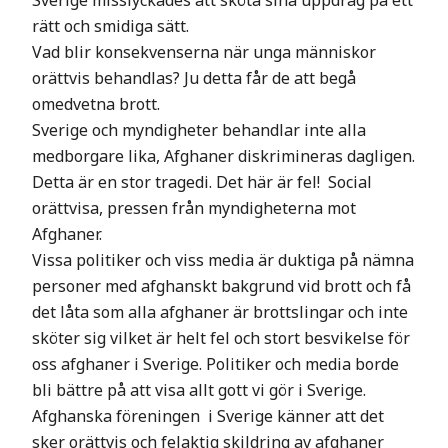
Sverige misslyckades att sköta sina uppdrag på ett
rätt och smidiga sätt.
Vad blir konsekvenserna när unga människor
orättvis behandlas? Ju detta får de att begå
omedvetna brott.
Sverige och myndigheter behandlar inte alla
medborgare lika, Afghaner diskrimineras dagligen.
Detta är en stor tragedi. Det här är fel! Social
orättvisa, pressen från myndigheterna mot
Afghaner.
Vissa politiker och viss media är duktiga på nämna
personer med afghanskt bakgrund vid brott och få
det låta som alla afghaner är brottslingar och inte
sköter sig vilket är helt fel och stort besvikelse för
oss afghaner i Sverige. Politiker och media borde
bli bättre på att visa allt gott vi gör i Sverige.
Afghanska föreningen i Sverige känner att det
sker orättvis och felaktig skildring av afghaner