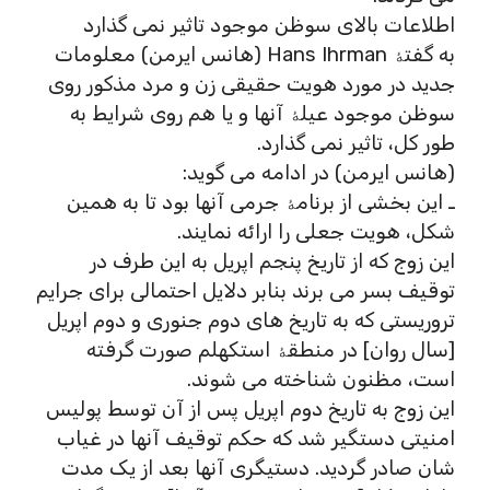
اطلاعات بالای سوظن موجود تاثیر نمی گذارد
به گفتۀ Hans Ihrman (هانس ایرمن) معلومات
جدید در مورد هویت حقیقی زن و مرد مذکور روی
سوظن موجود عیلۀ آنها و یا هم روی شرایط به
طور کل، تاثیر نمی گذارد.
(هانس ایرمن) در ادامه می گوید:
ـ این بخشی از برنامۀ جرمی آنها بود تا به همین
شکل، هویت جعلی را ارائه نمایند.
این زوج که از تاریخ پنجم اپریل به این طرف در
توقیف بسر می برند بنابر دلایل احتمالی برای جرایم
تروریستی که به تاریخ های دوم جنوری و دوم اپریل
[سال روان] در منطقۀ استکهلم صورت گرفته
است، مظنون شناخته می شوند.
این زوج به تاریخ دوم اپریل پس از آن توسط پولیس
امنیتی دستگیر شد که حکم توقیف آنها در غیاب
شان صادر گردید. دستیگری آنها بعد از یک مدت