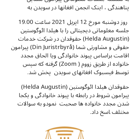
پناهندگی ، اینک انجمن افغانها در سویدن به
روز دوشنبه مورخ 12 اپریل 2021 ساعت 19.00
جلسه معلوماتی دیجیتالی را با هیلدا ائوگوستین
(Helda Augustin) حقوقدان در شرکت خدمات
حقوقی و مشاورتی شما (Din Juristrbyrå) پیرامون
اقامت براساس پیوند خانوادگی ویا الحاق مجدد
خانواده از طریق زووم ( Zoom) گرفته که سپس
توسط فیسبوک افغانهای سویدن پخش شد.
حقوقدان هیلدا ائوگوستین (Helda Augustin)
پیرامون شروط در رابطه با پیوند خانوادگی و یکجا
شدن مجدد خانواده ها صحبت نمودو به سوالات
.
مختلف ‍اسخ داد