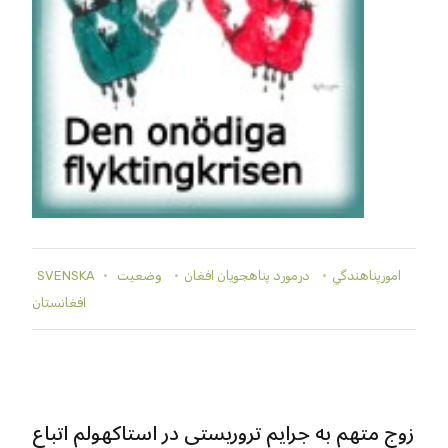
SVENSKA
وضعيت
درمورد پناهجويان افغان
امورپناهندگي
افغانستان
زوج متهم به جرایم تروریستی در استاکهولم اتباع