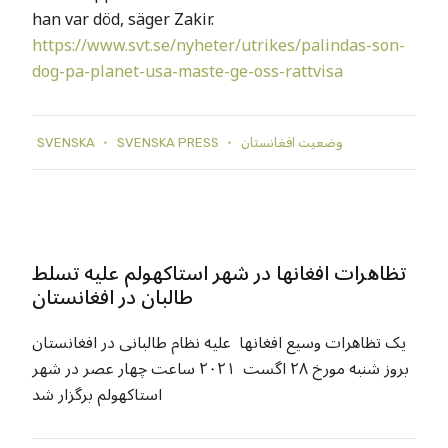
han var död, säger Zakir.
https://www.svt.se/nyheter/utrikes/palindas-son-
dog-pa-planet-usa-maste-ge-oss-rattvisa
SVENSKA
SVENSKA PRESS
وضعيت افغانستان
تظاهرات افغانها در شهر استاکهولم علیه تسلط
طالبان در افغانستان
یک تظاهرات وسیع افغانها علیه نظام طالبانی در افغانستان
بروز شنبه مورخ ۲۸ اگست ۲۰۲۱ ساعت چهار عصر در شهر
استاکهولم برگزار شد