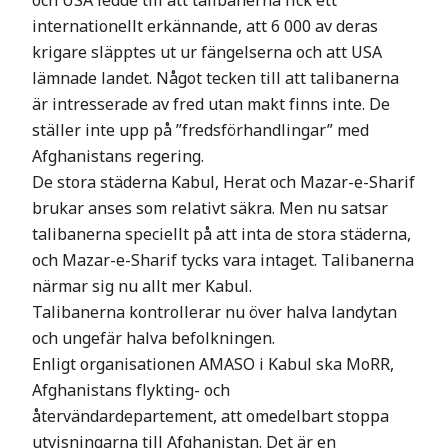
och USA ledde till att talibanerna fick ett
internationellt erkännande, att 6 000 av deras
krigare släpptes ut ur fängelserna och att USA
lämnade landet. Något tecken till att talibanerna
är intresserade av fred utan makt finns inte. De
ställer inte upp på ”fredsförhandlingar” med
Afghanistans regering.
De stora städerna Kabul, Herat och Mazar-e-Sharif
brukar anses som relativt säkra. Men nu satsar
talibanerna speciellt på att inta de stora städerna,
och Mazar-e-Sharif tycks vara intaget. Talibanerna
närmar sig nu allt mer Kabul.
Talibanerna kontrollerar nu över halva landytan
och ungefär halva befolkningen.
Enligt organisationen AMASO i Kabul ska MoRR,
Afghanistans flykting- och
återvändardepartement, att omedelbart stoppa
utvisningarna till Afghanistan. Det är en