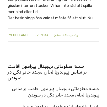
gisslan i terrorattacker. Vi har inte råd att spilla
mer blod eller tid.
Det besinningslösa våldet måste få ett slut. Nu.
MEDDELANDE
SVENSKA
وضعيت افغانستان
جلسه معلوماتی دیجیتال پیرامون اقامت
براساس پیوندویاالحاق مجدد خانوادگی در
سویدن
جلسه معلوماتی دیجیتال پیرامون اقامت براساس
پیوندویاالحاق مجدد خانوادگی در سویدن
به سلسله جلسات معلوماتی پیرامون مسایل