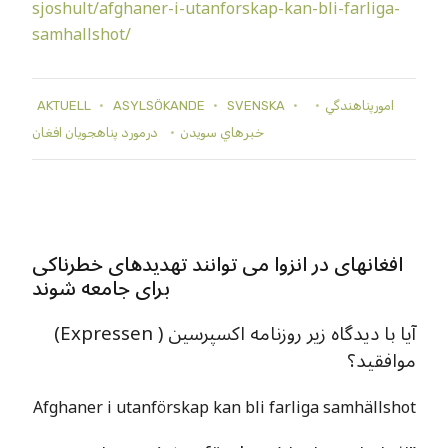
sjoshult/afghaner-i-utanforskap-kan-bli-farliga-
samhallshot/
AKTUELL
ASYLSÖKANDE
SVENSKA
امورپناهندگي
خبرهاي سويدن
درمورد پناهجويان افغان
افغانهای در انزوا می توانند تهدیدهای خطرناکی
برای جامعه شوند
آیا با دیدگاه زیر روزنامه اکسپرسین ( Expressen)
موافقید؟
Afghaner i utanförskap kan bli farliga samhällshot