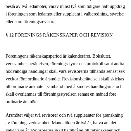
bestå av två ledamöter, varav minst två som tidigare haft uppdrag
i föreningen som ledamot eller suppleant i valberedning, styrelse
eller som föreningsrevisor.
§ 12 FÖRENINGS RÄKENSKAPER OCH REVISION
Förening
en
s räkenskapsperiod är kalenderåret. Bokslutet,
verksamhetsberättelsen, föreningsstyrelsens protokoll samt andra
nödvändiga handlingar skall vara revisorerna tillhanda senast sex
veckor före ordinarie årsmöte. Revisionsberättelsen skall skickas
till ordinarie årsmöte i samband med årsmötes handlingarna och
skall överlämnas till föreningsstyrelsen senast en månad före
ordinarie årsmöte.
Årsmötet väljer två revisorer och två suppleanter för granskning
av föreningsverksamhet. Mandattiden är två år, halva antalet
väljs varje år. Revisorerna skall ha tillgång till räkenskaper och