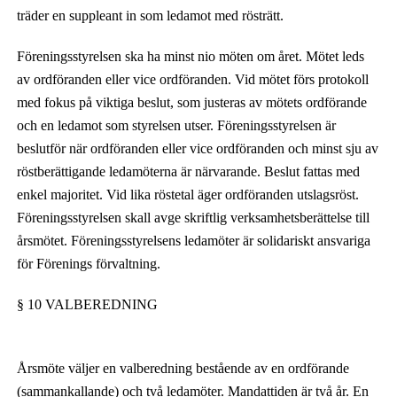
träder en suppleant in som ledamot med rösträtt.
Föreningsstyrelsen ska ha minst nio möten om året. Mötet leds
av ordföranden eller vice ordföranden. Vid mötet förs protokoll
med fokus på viktiga beslut, som justeras av mötets ordförande
och en ledamot som styrelsen utser. Föreningsstyrelsen är
beslutför när ordföranden eller vice ordföranden och minst
sju av
röstberättigande ledamöterna är närvarande. Beslut fattas med
enkel majoritet. Vid lika röstetal äger ordföranden utslagsröst.
Föreningsstyrelsen skall avge skriftlig verksamhetsberättelse till
årsmötet. Föreningsstyrelsens ledamöter är solidariskt ansvariga
för Förenings förvaltning.
§ 10 VALBEREDNING
Årsmöte
väljer en valberedning bestående av en ordförande
(sammankallande) och två ledamöter. Mandattiden är två år. En