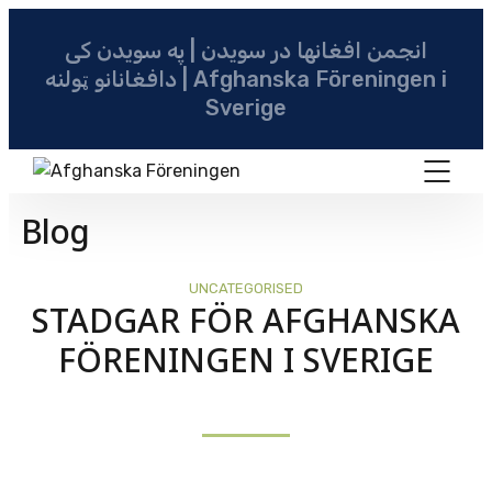
انجمن افغانها در سویدن | په سویدن کی
دافغانانو ټولنه | Afghanska Föreningen i
Sverige
Blog
UNCATEGORISED
STADGAR FÖR AFGHANSKA
FÖRENINGEN I SVERIGE