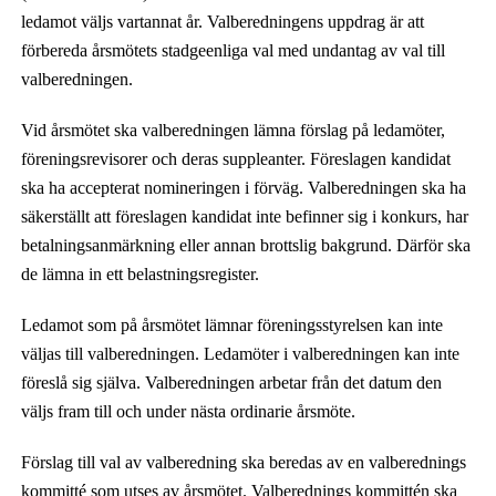
ledamot väljs vartannat år. Valberedningens uppdrag är att
förbereda årsmötets stadgeenliga val med undantag av val till
valberedningen.
Vid årsmötet ska valberedningen lämna förslag på ledamöter,
föreningsrevisorer och deras suppleanter. Föreslagen kandidat
ska ha accepterat nomineringen i förväg. Valberedningen ska ha
säkerställt att föreslagen kandidat inte befinner sig i konkurs, har
betalningsanmärkning eller annan brottslig bakgrund. Därför ska
de lämna in ett belastningsregister
.
Ledamot som på årsmötet lämnar föreningsstyrelsen kan inte
väljas till valberedningen. Ledamöter i valberedningen kan inte
föreslå sig själva. Valberedningen arbetar från det datum den
väljs fram till och under nästa ordinarie årsmöte.
Förslag till val av valberedning ska beredas av en valberednings
kommitté som utses av årsmötet. Valberednings kommittén ska