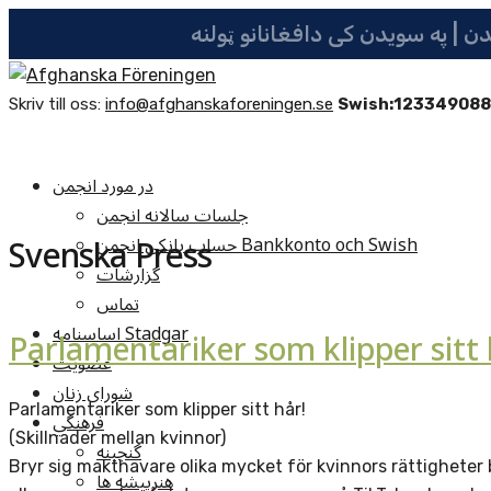
Skriv till oss:
info@afghanskaforeningen.se
Swish:12334908
در مورد انجمن
جلسات سالانه انجمن
Svenska Press
حساب بانکی انجمن Bankkonto och Swish
گزارشات
تماس
اساسنامه Stadgar
Parlamentariker som klipper sitt 
عضویت
شوراي زنان
Parlamentariker som klipper sitt hår!
فرهنگي
(Skillnader mellan kvinnor)
گنجينه
Bryr sig makthavare olika mycket för kvinnors rättigheter 
هنرپيشه ها