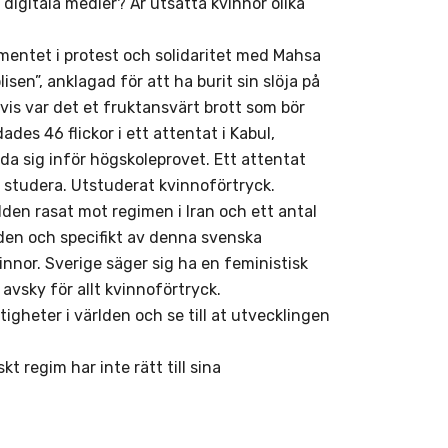
digitala medier? Är utsatta kvinnor olika
amentet i protest och solidaritet med Mahsa
sen”, anklagad för att ha burit sin slöja på
vis var det et fruktansvärt brott som bör
 46 flickor i ett attentat i Kabul,
da sig inför högskoleprovet. Ett attentat
e studera. Utstuderat kvinnoförtryck.
den rasat mot regimen i Iran och ett antal
rlden och specifikt av denna svenska
innor. Sverige säger sig ha en feministisk
 avsky för allt kvinnoförtryck.
ttigheter i världen och se till at utvecklingen
t regim har inte rätt till sina