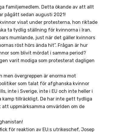
iga familjemedlem. Detta ökande av att allt
ar pågått sedan augusti 2021!
vinnor visat under protesterna, hon riktade
ka ta tydlig ställning för kvinnorna i Iran.
ubbars mumlande, just när det gäller kvinnors
nornas röst hörs ända hit”. Frågan är hur
nnor som blivit mördat i samma period?
gen varit modiga som protesterat dagligen
nan men övergreppen är enorma mot
litiker som talat för afghanska kvinnor
s, inte i Sverige, inte i EU och inte heller i
kamp tillräckligt. De har inte gett tydliga
sätt att uppmärksamma omvärlden om de
fghanistan!
ick för reaktion av EU:s utrikeschef, Josep