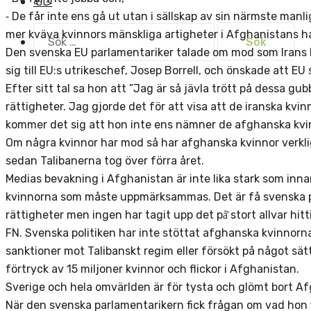
خانه
⁃ De får inte ens gå ut utan i sällskap av sin närmste manl
Sök
mer kväva kvinnors mänskliga artigheter i Afghanistans h
efter:
Den svenska EU parlamentariker talade om mod som Irans k
sig till EU:s utrikeschef, Josep Borrell, och önskade att EU s
Efter sitt tal sa hon att ”Jag är så jävla trött på dessa g
rättigheter. Jag gjorde det för att visa att de iranska kvin
kommer det sig att hon inte ens nämner de afghanska kvi
Om några kvinnor har mod så har afghanska kvinnor verkli
sedan Talibanerna tog över förra året.
Medias bevakning i Afghanistan är inte lika stark som in
kvinnorna som måste uppmärksammas. Det är få svenska po
rättigheter men ingen har tagit upp det på̊ stort allvar hittill
FN. Svenska politiken har inte stöttat afghanska kvinnorna 
sanktioner mot Talibanskt regim eller försökt på något 
förtryck av 15 miljoner kvinnor och flickor i Afghanistan.
Sverige och hela omvärlden är för tysta och glömt bort A
När den svenska parlamentarikern fick frågan om vad hon f