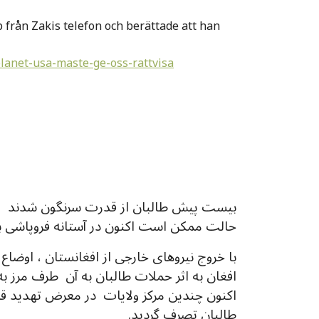
p från Zakis telefon och berättade att han
planet-usa-maste-ge-oss-rattvisa
بیست پیش طالبان از قدرت سرنگون شدند و باز
حالت ممکن است اکنون در آستانه فروپاشی ب
با خروج نیروهای خارجی از افغانستان ، اوضاع
افغان به اثر حملات طالبان به آن طرف مرز ب
اکنون چندین مرکز ولایات در معرض تهدید قر
طالبان تصرف گردید.