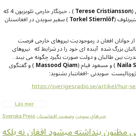
(
Terese Cristiansson
) ، خبرنگار خارجی تلویزیون 4 که
تیرنلوف (
Torkel Stiernlöf
) سفیر سویدن در افغانستان
ده و بسیاری از جوانان افغان د رموجودیت نیروهای خارجی فرصت
البان بزرگ شده آینده ای خود را در شرایط که نیروهای
درت بین طالبان و دولت صورت بگیرد چگونه می بیند .
Naila 
) و مسعود قیام (
Massood Qiam
) و گفتگوی
 ژورنالیست سویدنی -افغانتبار بشنوید:
https://sverigesradio.se/artikel/hur-
Läs mer
خبرهاي سويدن
وضعيت افغانستان
Svenska Press
سی مظنون پنداشته میشود افغان نه بلکه