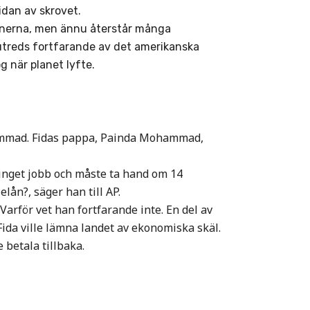
idan av skrovet.
anerna, men ännu återstår många
treds fortfarande av det amerikanska
g när planet lyfte.
hammad. Fidas pappa, Painda Mohammad,
r inget jobb och måste ta hand om 14
ån?, säger han till AP.
Varför vet han fortfarande inte. En del av
da ville lämna landet av ekonomiska skäl.
e betala tillbaka.