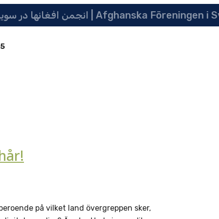
 سویدن | په سویدن کی دافغانانو ټولنه | Afghanska Föreningen i Sverige
85
hår!
beroende på vilket land övergreppen sker,