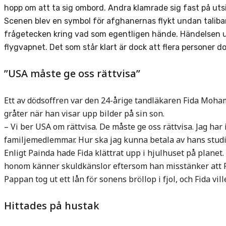
hopp om att ta sig ombord. Andra klamrade sig fast på uts
Scenen blev en symbol för afghanernas flykt undan talib
frågetecken kring vad som egentligen hände. Händelsen u
flygvapnet. Det som står klart är dock att flera personer do
”USA måste ge oss rättvisa”
Ett av dödsoffren var den 24-årige tandläkaren Fida Mo
gråter när han visar upp bilder på sin son.
– Vi ber USA om rättvisa. De måste ge oss rättvisa. Jag ha
familjemedlemmar. Hur ska jag kunna betala av hans studiel
Enligt Painda hade Fida klättrat upp i hjulhuset på planet. 
honom känner skuldkänslor eftersom han misstänker att Fi
Pappan tog ut ett lån för sonens bröllop i fjol, och Fida vill
Hittades på hustak