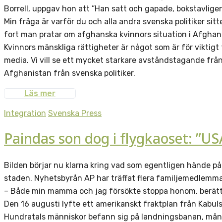
Borrell, uppgav hon att ”Han satt och gapade, bokstavligen
Min fråga är varför du och alla andra svenska politiker sitt
fort man pratar om afghanska kvinnors situation i Afghan
Kvinnors mänskliga rättigheter är något som är för viktigt f
media. Vi vill se ett mycket starkare avståndstagande från
Afghanistan från svenska politiker.
Läs mer
Integration
Svenska Press
Paindas son dog i flygkaoset: ”US
Bilden börjar nu klarna kring vad som egentligen hände på 
staden. Nyhetsbyrån AP har träffat flera familjemedlemmar 
– Både min mamma och jag försökte stoppa honom, berättar 
Den 16 augusti lyfte ett amerikanskt fraktplan från Kabuls
Hundratals människor befann sig på landningsbanan, mån