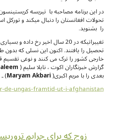
در این برنامه مصاحبه با تیریسه کریستینسون 
تحولات افغانستان را دنبال میکند و تورکل اس
را بشنوید.
تغییراتیکه در 20 سال اخیر رخ دا
تحصیل را یافتند. اکنون این نسلی که بدون ط
خارجی کشور را ترک می کنند و نوعی تقسیم ق
گزارش خبرنگاران اکوت ، نایلا سلیم (
Saleem
بعدی را با مریم اکبری(
Maryam Akbari
) ـ
ser-de-ungas-framtid-ut-i-afghanistan
زوج که برای جرایم تروری