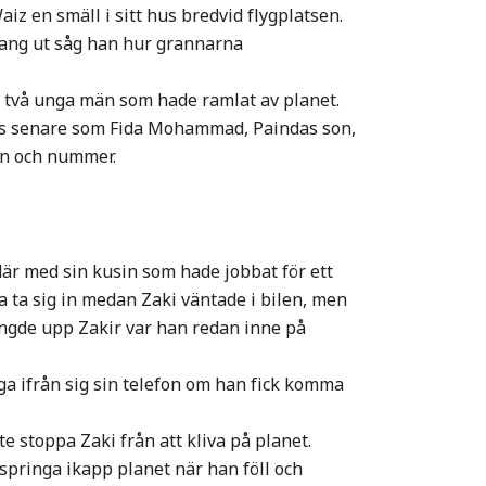
aiz en smäll i sitt hus bredvid flygplatsen.
prang ut såg han hur grannarna
r två unga män som hade ramlat av planet.
es senare som Fida Mohammad, Paindas son,
mn och nummer.
där med sin kusin som hade jobbat för ett
a ta sig in medan Zaki väntade i bilen, men
ringde upp Zakir var han redan inne på
ga ifrån sig sin telefon om han fick komma
 stoppa Zaki från att kliva på planet.
 springa ikapp planet när han föll och