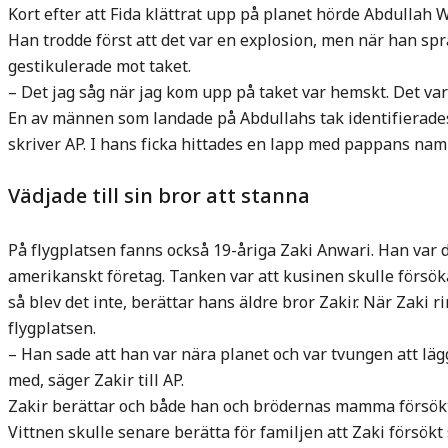
Kort efter att Fida klättrat upp på planet hörde Abdullah W
Han trodde först att det var en explosion, men när han s
gestikulerade mot taket.
– Det jag såg när jag kom upp på taket var hemskt. Det va
En av männen som landade på Abdullahs tak identifierad
skriver AP. I hans ficka hittades en lapp med pappans na
Vädjade till sin bror att stanna
På flygplatsen fanns också 19-åriga Zaki Anwari. Han var 
amerikanskt företag. Tanken var att kusinen skulle försök
så blev det inte, berättar hans äldre bror Zakir. När Zaki 
flygplatsen.
– Han sade att han var nära planet och var tvungen att läg
med, säger Zakir till AP.
Zakir berättar och både han och brödernas mamma försökte
Vittnen skulle senare berätta för familjen att Zaki försökt