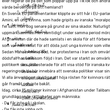
eller regerar de på det som poppar upp på TikTok och andra 
گروه هاي هنري
värde beroende på sitt hemland?
نويسندگان
En Svensk EU parlamentariker klippte av sitt hår i EU-parl
داستان
Amini, en ung kvinna, som hade gripits av iranska ”moralpoli
نيازمنديها
fel sätt. Hon dog senare på grund av sina skador. Naturligt
شرکتهاي افغاني
uppmärksammas. Men samtidigt under samma period mördades
ورزش
Afghanistan där de hade samlats i en skola för att förbere
امورپناهندگي
som var helt riktat för att döda just unga kvinnor som vill
وکلاي پناهجويان
Sedan Mahsa Aminis död, har protesterna i Iran och omvärl
تظاهرات
dödsfall har varit som följd i Iran. Det var starkt av omvä
ملاقات ها
politikern som protesterade för att visa stöd för iranska kv
سيمينارها
regering och de bör innebära att svenska politiker visar sin
قوانين ومقررات جديد
Vi alla är verkligen skyldiga att höja rösten för kvinnors rä
مقالات
går framåt och inte bakåt.
راپور روزمره
Idag, cirka 15 miljoner kvinnor i Afghanistan under Talibansk
درمورد پناهجويان افغان
grundläggande rättigheter som människa:
چهره های ممتاز
⁃ De får inte gå i skolan,
⁃ De får inte jobba och,