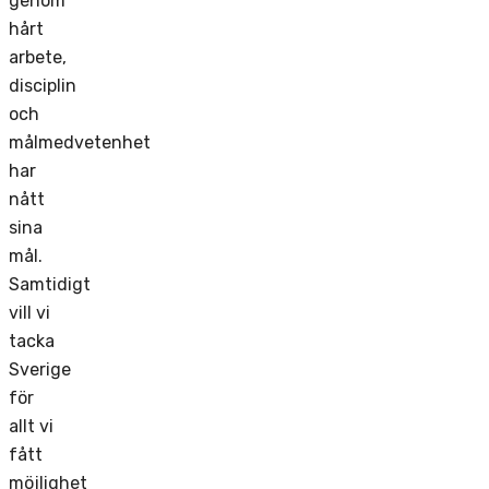
genom
hårt
arbete,
disciplin
och
målmedvetenhet
har
nått
sina
mål.
Samtidigt
vill vi
tacka
Sverige
för
allt vi
fått
möjlighet