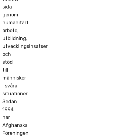
sida
genom
humanitärt
arbete,
utbildning,
utvecklingsinsatser
och
stöd
till
människor
i svåra
situationer.
Sedan
1994
har
Afghanska
Föreningen