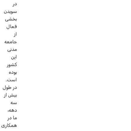
در
سویدن
بخشی
فعال
از
جامعه
مدنی
این
کشور
بوده
است.
در طول
بیش از
سه
دهه،
ما در
همکاری