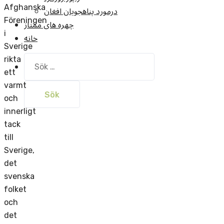
Afghanska
درمورد پناهجويان افغان
Föreningen
چهره های ممتاز
i
خانه
Sverige
Sök
rikta
efter:
ett
varmt
och
innerligt
tack
till
Sverige,
det
svenska
folket
och
det