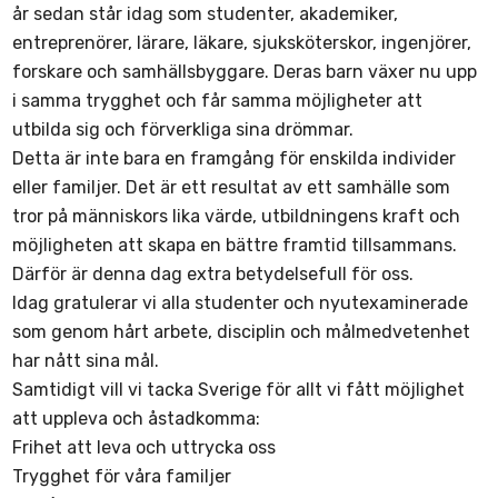
år sedan står idag som studenter, akademiker,
entreprenörer, lärare, läkare, sjuksköterskor, ingenjörer,
forskare och samhällsbyggare. Deras barn växer nu upp
i samma trygghet och får samma möjligheter att
utbilda sig och förverkliga sina drömmar.
Detta är inte bara en framgång för enskilda individer
eller familjer. Det är ett resultat av ett samhälle som
tror på människors lika värde, utbildningens kraft och
möjligheten att skapa en bättre framtid tillsammans.
Därför är denna dag extra betydelsefull för oss.
Idag gratulerar vi alla studenter och nyutexaminerade
som genom hårt arbete, disciplin och målmedvetenhet
har nått sina mål.
Samtidigt vill vi tacka Sverige för allt vi fått möjlighet
att uppleva och åstadkomma:
Frihet att leva och uttrycka oss
Trygghet för våra familjer