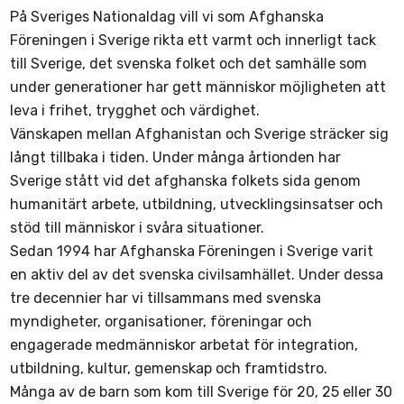
På Sveriges Nationaldag vill vi som Afghanska
Föreningen i Sverige rikta ett varmt och innerligt tack
till Sverige, det svenska folket och det samhälle som
under generationer har gett människor möjligheten att
leva i frihet, trygghet och värdighet.
Vänskapen mellan Afghanistan och Sverige sträcker sig
långt tillbaka i tiden. Under många årtionden har
Sverige stått vid det afghanska folkets sida genom
humanitärt arbete, utbildning, utvecklingsinsatser och
stöd till människor i svåra situationer.
Sedan 1994 har Afghanska Föreningen i Sverige varit
en aktiv del av det svenska civilsamhället. Under dessa
tre decennier har vi tillsammans med svenska
myndigheter, organisationer, föreningar och
engagerade medmänniskor arbetat för integration,
utbildning, kultur, gemenskap och framtidstro.
Många av de barn som kom till Sverige för 20, 25 eller 30