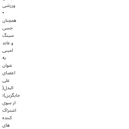
ورزشی
•
همچنان
جسی
سینگ
و عابد
امینی
به
عنوان
اعضای
علی
البدل(
جایگزین)؛
از سوی
اشتراک
کننده
های