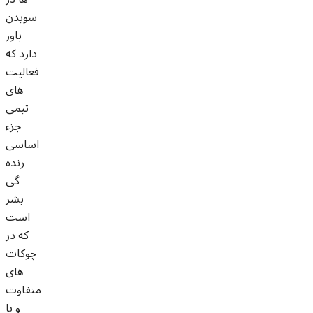
سویدن
باور
دارد که
فعالیت
های
تیمی
جزء
اساسی
زنده
گی
بشر
است
که در
چوکات
های
متفاوت
و با