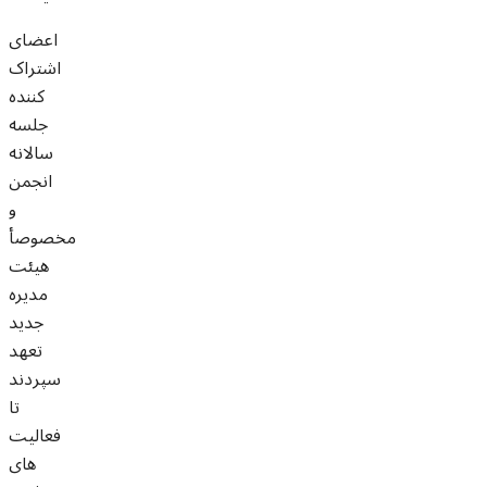
اعضای
اشتراک
کننده
جلسه
سالانه
انجمن
و
مخصوصأ
هیئت
مدیره
جدید
تعهد
سپردند
تا
فعالیت
های