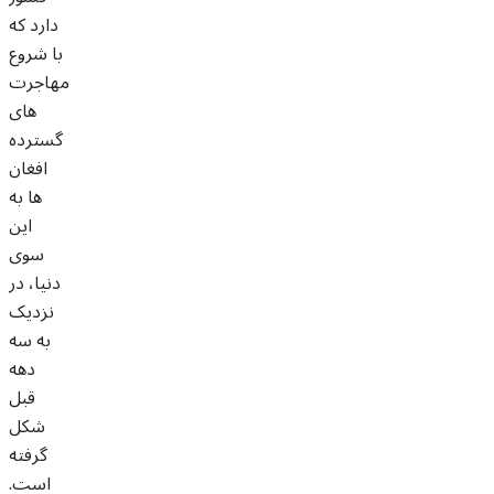
دارد که
با شروع
مهاجرت
های
گسترده
افغان
ها به
این
سوی
دنیا، در
نزدیک
به سه
دهه
قبل
شکل
گرفته
است.