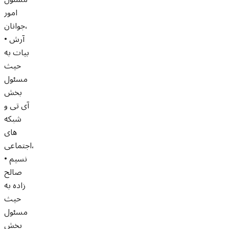
امور
جوانان،
• آرش
بیات به
حیث
مسئول
بخش
آی تی و
شبکه
های
اجتماعی،
• نسیم
صالح
زاده به
حیث
مسئول
بخش