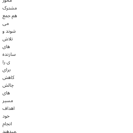
محور
مشترک
هم جمع
می
شوند و
تلاش
های
سازنده
ی را
برای
کاهش
چالش
های
مسیر
اهداف
خود
انجام
میدهند.