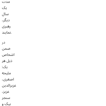
مدت
یک
سال
دیگر،
رهبری
نمایند.
در
ضمن
اشخاص
ذیل هر
یک:
ملیحه
اصغری،
عزیزالدین
عزیز،
سنجر
بیک و