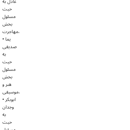
عادل به
حیث
مسئول
بخش
مهاجرت،
• یما
صدیقی
به
حیث
مسئول
بخش
هنر و
موسیقی،
• ابوبکر
وجدان
به
حیث
مسئول