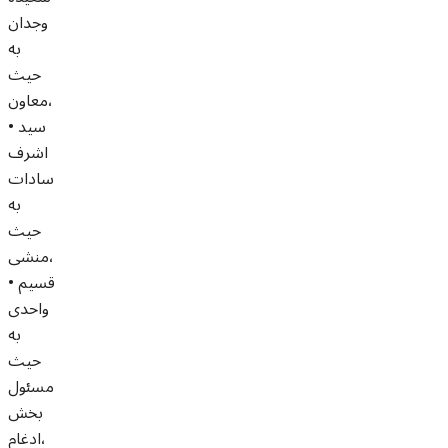
وجدان
به
حیث
معاون،
• سید
اشرف
سادات
به
حیث
منشی،
• قسیم
واحدی
به
حیث
مسئول
بخش
ادغام،