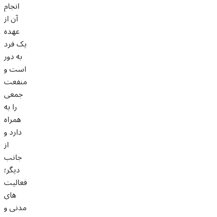
انجام
آن از
عهده
یک فرد
به دور
است و
منفعت
جمعی
را به
همراه
دارد و
از
جانب
دیگر؛
فعالیت
های
مدنی و