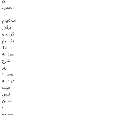
این
انجمن،
در
استکهلم
برگزار
گردید و
یک تیم
13
نفره، به
شرح
زیر:
• ویس
عزت به
حیث
رئیس
انجمن،
•
سعیده