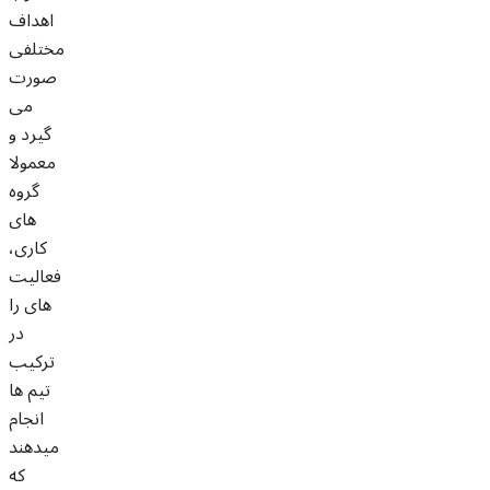
اهداف
مختلفی
صورت
می
گیرد و
معمولا
گروه
های
کاری،
فعالیت
های را
در
ترکیب
تیم ها
انجام
میدهند
که