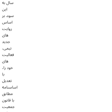
سال به
این
سوء، بر
اساس
روایت
های
جدید
تیمی،
فعالیت
های
خود را،
با
تعدیل
اساسنامه
مطابق
با قانون
جمعیت