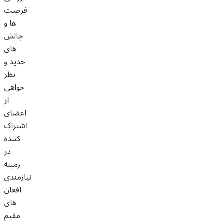
فرصت
ها و
چالش
های
جدید و
نظر
خواهی
از
اعضای
اشتراک
کننده
در
زمینه
نیازمندی
افغان
های
مقیم