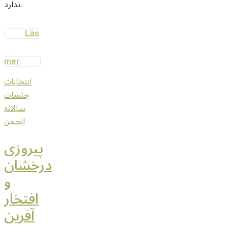
ندارد.
Läs
mer
انتخابات
جلسات
سالانه
انجمن
پيروزى
درخشان
و
افتخار
آفرين