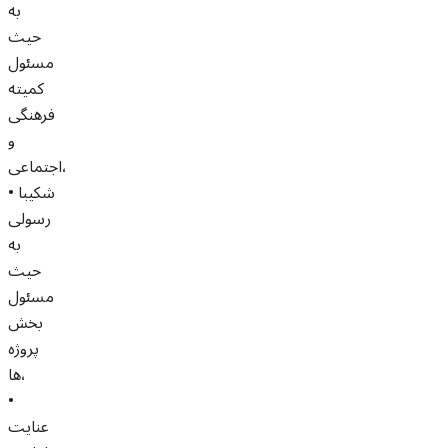
به
حیث
مسئول
کمیته
فرهنگی
و
اجتماعی،
• شکیبا
رسولی
به
حیث
مسئول
بخش
پروژه
ها،
•
عنایت