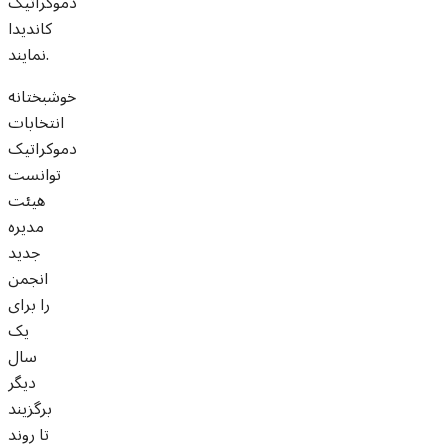
دموکراتیک
کاندیدا
نمایند.
خوشبختانه
انتخابات
دموکراتیک
توانست
هیئت
مدیره
جدید
انجمن
را برای
یک
سال
دیگر
برگزیند
تا روند