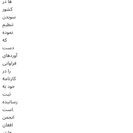
ها در
کشور
سویدن
تنظیم
نموده
که
دست
آوردهای
فراوانی
را در
کارنامه
خود به
ثبت
رسانیده
است.
انجمن
افغان
ها در