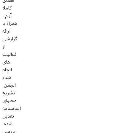
فضای
کاملا
آرام ،
همراه با
ارائه
گزارشی
از
فعالیت
های
انجام
شده
انجمن،
تشریح
محتوای
اساسنامه
تعدیل
شده،
بررسی