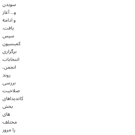
سویدن
و… آغاز
و ادامه
یافت.
سپس
کمیسیون
برگزاری
انتخابات
انجمن،
روند
بررسی
صلاحیت
کاندیداهای
بخش
های
مختلف
را مرور