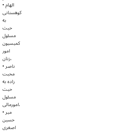
• الهام
کوهستانی
به
حیث
مسئول
کمیسیون
امور
زنان،
• ناصر
محبت
زاده به
حیث
مسئول
امورمالی،
• میر
حسین
اصغری