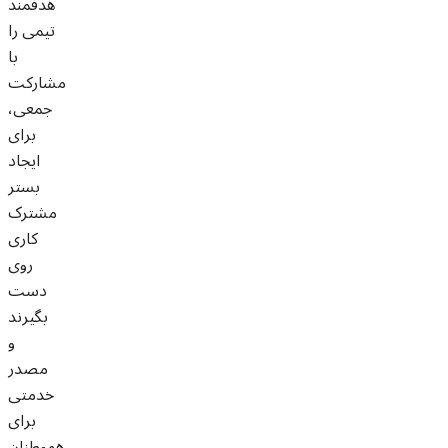
هدفمند
تیمی را
با
مشارکت
جمعی،
برای
ایجاد
بستر
مشترک
کاری
روی
دست
بگیرند
و
مصدر
خدمتی
برای
هموطنان