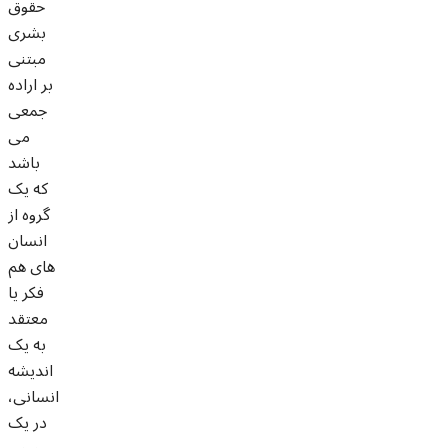
حقوق
بشری
مبتنی
بر اراده
جمعی
می
باشد
که یک
گروه از
انسان
های هم
فکر یا
معتقد
به یک
اندیشه
انسانی،
در یک