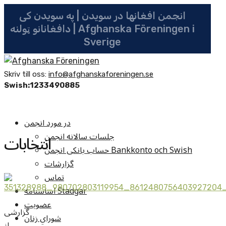
انجمن افغانها در سویدن | په سویدن کی
دافغانانو ټولنه | Afghanska Föreningen i
Sverige
Skriv till oss:
info@afghanskaforeningen.se
Swish:1233490885
در مورد انجمن
جلسات سالانه انجمن
انتخابات
حساب بانکی انجمن Bankkonto och Swish
گزارشات
تماس
اساسنامه Stadgar
عضویت
گزارشی
شوراي زنان
از