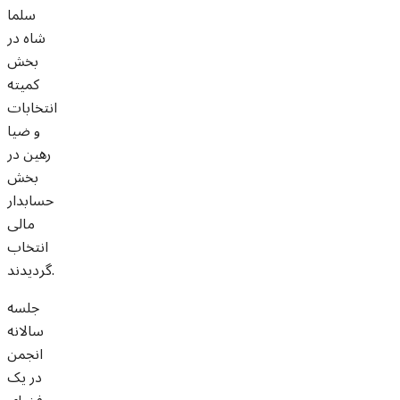
سلما
شاه در
بخش
کمیته
انتخابات
و ضیا
رهین در
بخش
حسابدار
مالی
انتخاب
گردیدند.
جلسه
سالانه
انجمن
در یک