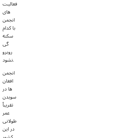
فعالیت
های
انجمن
با کدام
سکته
گی
روبرو
نشود.
انجمن
افغان
ها در
سویدن
تقریبأ
عمر
طولانی
در این
کشور