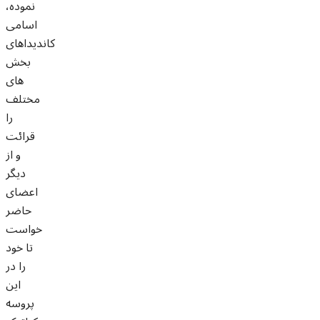
نموده،
اسامی
کاندیداهای
بخش
های
مختلف
را
قرائت
و از
دیگر
اعضای
حاضر
خواست
تا خود
را در
این
پروسه