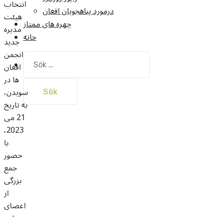
انتخاب
درمورد پناهجويان افغان
هیئت
چهره های ممتاز
مدیره
خانه
جدید
انجمن
Sök
افغان
efter:
ها در
سویدن،
به تاریخ
21 می
2023،
با
حضور
جمع
بزرگی
از
اعضای