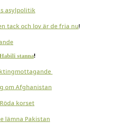
s asylpolitik
en tack och lov är de fria nu
!
kande
!
 Habili stanna
lyktingmottagande
ag om Afghanistan
 Röda korset
nte lämna Pakistan