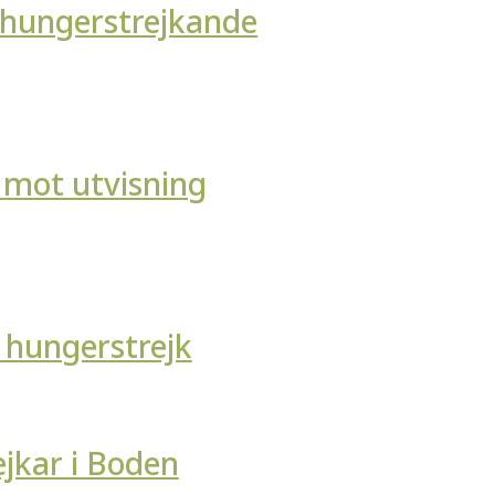
n hungerstrejkande
 mot utvisning
d hungerstrejk
jkar i Boden