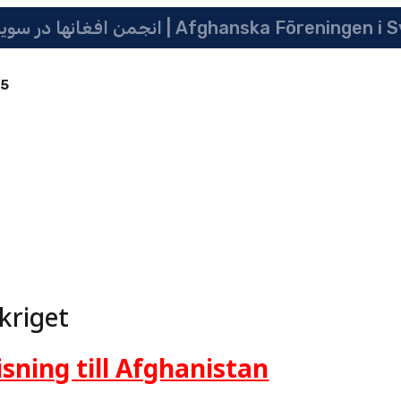
انجمن افغانها در سویدن | په سویدن کی دافغانانو ټولنه | Afghanska Före
85
 kriget
ning till Afghanistan