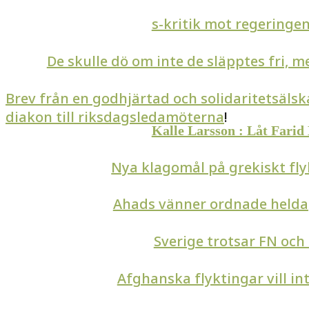
s-kritik mot regeringen
De skulle dö om inte de släpptes fri, m
Brev från en godhjärtad och solidaritetsäls
diakon till riksdagsledamöterna
!
Kalle Larsson : Låt Farid
Nya klagomål på grekiskt f
Ahads vänner ordnade held
Sverige trotsar FN och
Afghanska flyktingar vill i