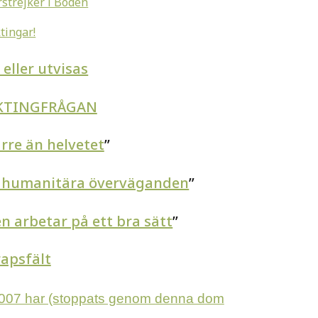
strejker i Boden
tingar!
eller utvisas
YKTINGFRÅGAN
ärre än helvetet
”
ar humanitära överväganden
”
 arbetar på ett bra sätt
”
rapsfält
2007 har (stoppats genom denna dom