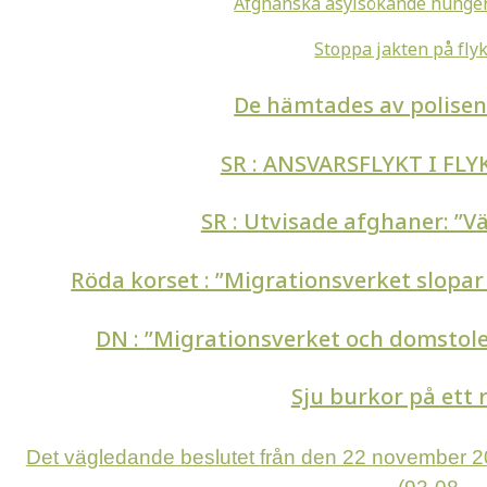
Afghanska asylsökande hunger
Stoppa jakten på flyk
De hämtades av polisen 
SR :
ANSVARSFLYKT I FL
SR : Utvisade afghaner: ”V
Röda korset : ”Migrationsverket slop
DN :
”Migrationsverket och domstolen
Sju burkor på ett 
Det vägledande beslutet från den 22 november 