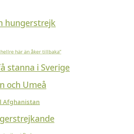
n hungerstrejk
hellre här än åker tillbaka”
få stanna i Sverige
en och Umeå
ll Afghanistan
ngerstrejkande