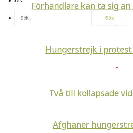
خانه
Förhandlare kan ta sig a
Sök
efter:
Hungerstrejk i protest
Två till kollapsade vi
Afghaner hungerstre