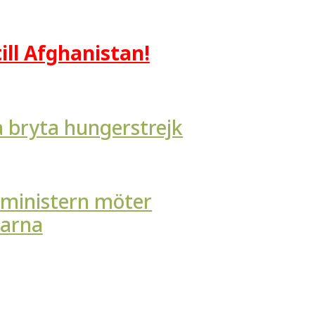
ill Afghanistan!
a bryta hungerstrejk
sministern möter
karna