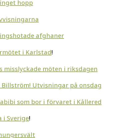
 inget hopp
vvisningarna
isningshotade afghaner
ormötet i Karlstad
!
s misslyckade möten i riksdagen
s Billström! Utvisningar på onsdag
bibi som bor i förvaret i Kållered
 i Sverige
!
 hungersvält