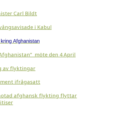
ister Carl Bildt
tvångsavisade i Kabul
 kring Afghanistan
fghanistan” möte den 4 April
g av flyktingar
ment ifrågasatt
otad afghansk flykting flyttar
itiser