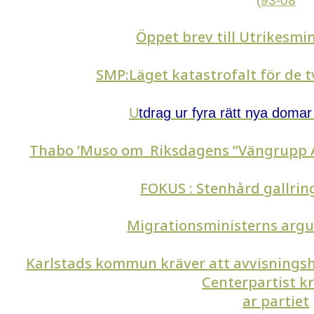
(93-08
Öppet brev till Utrikesmin
SMP:Läget katastrofalt för de 
U
tdrag ur fyra rätt nya domar
Thabo ’Muso om
Riksdagens ”Vängrupp A
FOKUS :
Stenhård gallrin
Migrationsministerns argu
Karlstads kommun kräver att avvisningsh
Centerpartist kr
ar partiet