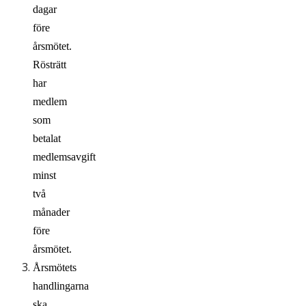
dagar
före
årsmötet.
Rösträtt
har
medlem
som
betalat
medlemsavgift
minst
två
månader
före
årsmötet.
Årsmöte
t
s
handlingarna
ska