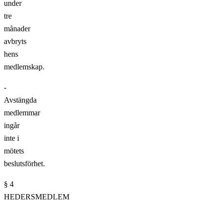
under
tre
månader
avbryts
hens
medlemskap.
-
Avstängda
medlemmar
ingår
inte i
mötets
beslutsförhet.
§ 4
HEDERSMEDLEM