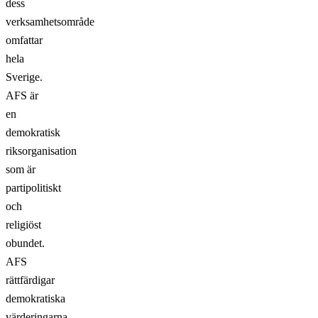
dess
verksamhetsområde
omfattar
hela
Sverige.
AFS är
en
demokratisk
riksorganisation
som är
partipolitiskt
och
religiöst
obundet.
AFS
rättfärdigar
demokratiska
värderingarna,