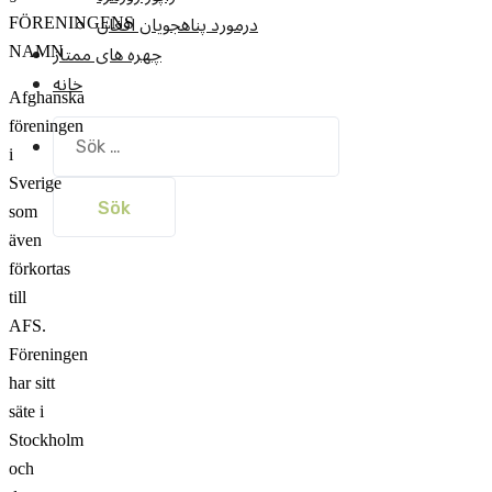
درمورد پناهجويان افغان
FÖRENINGENS
چهره های ممتاز
NAMN
خانه
Afghanska
föreningen
Sök
efter:
i
Sverige
som
även
förkortas
till
AFS.
Föreningen
har sitt
säte i
Stockholm
och