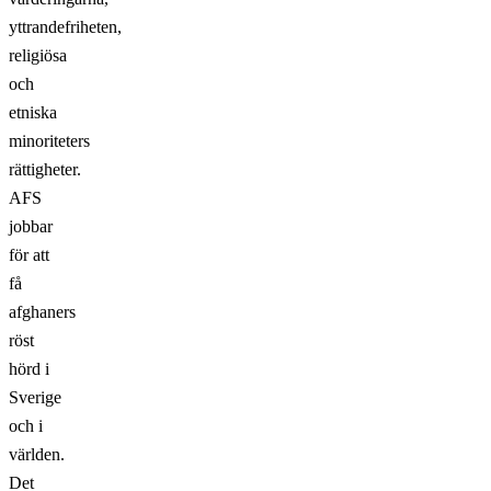
yttrandefriheten,
religiösa
och
etniska
minoriteters
rättigheter.
AFS
jobbar
för
att
få
afghaners
röst
hörd i
Sverige
och i
världen.
Det