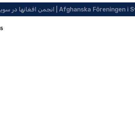
انجمن افغانها در سویدن | په سویدن کی دافغانانو ټولنه | Afghanska Före
85