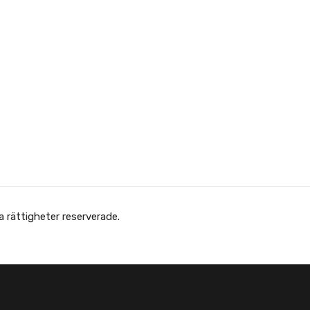
 Afghanska Föreningen - انجمن افغانها در سویدن. Alla rättigheter reserverade.