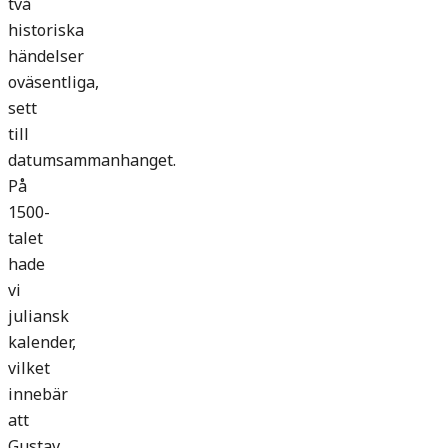
två
historiska
händelser
oväsentliga,
sett
till
datumsammanhanget.
På
1500-
talet
hade
vi
juliansk
kalender,
vilket
innebär
att
Gustav