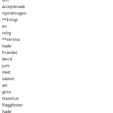
och
accepterade
nyordningen.
**Enligt
en
rolig
**skröna
hade
firandet
den 6
juni
med
vädret
att
göra.
Hazelius
flaggfester
hade