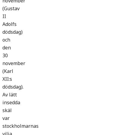
november
(Gustav
II
Adolfs
dödsdag)
och
den
30
november
(Karl
XII:s
dödsdag).
Av lätt
insedda
skäl
var
stockholmarnas
vilja