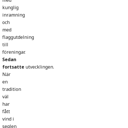
med
kunglig
inramning
och
med
flaggutdelning
till
föreningar.
Sedan
fortsatte
utvecklingen.
När
en
tradition
väl
har
fått
vind i
seglen