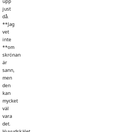
upp
just
då.
**Jag
vet
inte
**om
skrönan
är
sann,
men
den
kan
mycket
väl
vara
det.
Huvudskälet