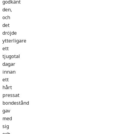
godkänt
den,
och
det
dröjde
ytterligare
ett
tjugotal
dagar
innan
ett
hårt
pressat
bondestånd
gav
med
sig