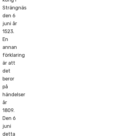
Strängnäs
den 6
juni år
1523.
En
annan
förklaring
är att
det
beror
på
händelser
år
1809.
Den 6
juni
detta