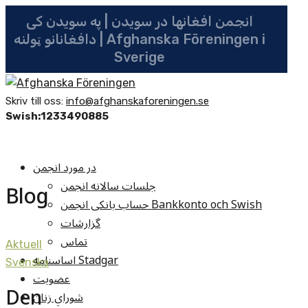
انجمن افغانها در سویدن | په سویدن کی
دافغانانو ټولنه | Afghanska Föreningen i
Sverige
Skriv till oss:
info@afghanskaforeningen.se
Swish:1233490885
در مورد انجمن
جلسات سالانه انجمن
Blog
حساب بانکی انجمن Bankkonto och Swish
گزارشات
تماس
Aktuell
اساسنامه Stadgar
Svenska
عضویت
Den
شوراي زنان