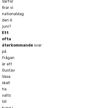
Varför
firar vi
nationaldag
den 6
juni?
E
tt
ofta
återkommande
svar
på
frågan
är att
Gustav
Vasa
skall
ha
valts
till
kung i