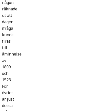
någon
räknade
ut att
dagen
ifråga
kunde
firas
till
åminnelse
av
1809
och
1523.
För
övrigt
är just
dessa