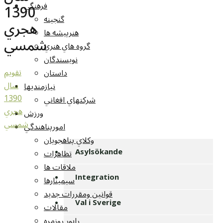
فرهنگي
1390
گنجينه
هجري
هنرپيشه ها
شمسي
گروه هاي هنري
نويسندگان
تقويم
داستان
سال
نيازمنديها
1390
شرکتهاي افغاني
هجري
ورزش
شمسي
امورپناهندگي
وکلاي پناهجويان
تظاهرات
Asylsökande
ملاقات ها
Integration
سيمينارها
قوانين ومقررات جديد
Val i Sverige
مقالات
راپور روزمره