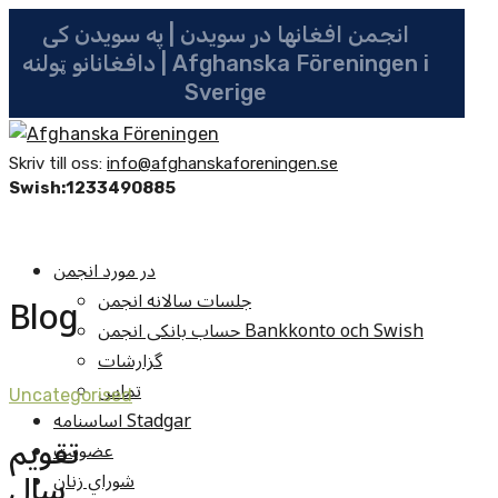
انجمن افغانها در سویدن | په سویدن کی
دافغانانو ټولنه | Afghanska Föreningen i
Sverige
Skriv till oss:
info@afghanskaforeningen.se
Swish:1233490885
در مورد انجمن
جلسات سالانه انجمن
Blog
حساب بانکی انجمن Bankkonto och Swish
گزارشات
تماس
Uncategorised
اساسنامه Stadgar
تقويم
عضویت
سال
شوراي زنان