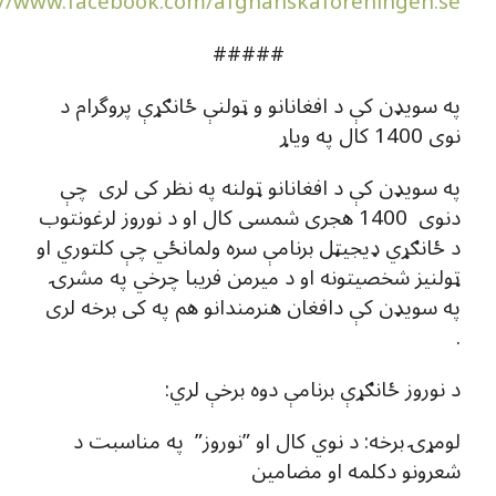
://www.facebook.com/afghanskaforeningen.se
#####
په سویډن کې د افغانانو و ټولنې ځانګړې پروگرام د
نوی 1400 کال په ویاړ
په سویډن کې د افغانانو ټولنه په نظر کی لری چې
دنوی 1400 هجری شمسی کال او د نوروز لرغونتوب
د ځانګړي ډیجیټل برنامې سره ولمانځي چې کلتوري او
ټولنیز شخصیتونه او د میرمن فریبا چرخي په مشرۍ
په سویډن کې دافغان هنرمندانو هم په کی برخه لری
.
د نوروز ځانګړې برنامې دوه برخې لري:
لومړۍ برخه: د نوي کال او ”نوروز” په مناسبت د
شعرونو دکلمه او مضامین