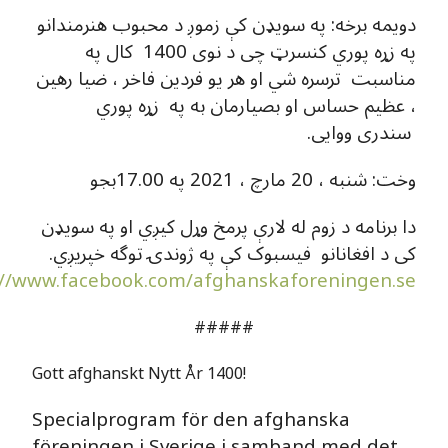
دویمه برخه: په سویډن کې زموږ د محبوب هنرمندانو
په زړه پوري کنسرټ چی د نوی 1400 کال په
مناسبت ترسره شي او هر یو فردین فاخر ، ضیا رهین
، عظیم حساس او بصیارمان به په زړه پوري
سندری ووایی.
وخت: شنبه ، 20 مارچ ، 2021 په 17.00بجو
دا برنامه د زوم له لارې پرمخ وړل کیږي او په سویډن
کی د افغانانو فیسبوک کې په ژوندۍ توگه خپریږي.
://www.facebook.com/afghanskaforeningen.se
#####
Gott afghanskt Nytt År 1400!
Specialprogram för den afghanska
föreningen i Sverige i samband med det