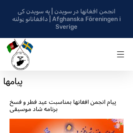
انجمن افغانها در سویدن | په سویدن کی
دافغانانو ټولنه | Afghanska Föreningen i
Sverige
پيامها
پیام انجمن افغانها بمناسبت عید فطر و فسخ
برنامه شاد موسیقی