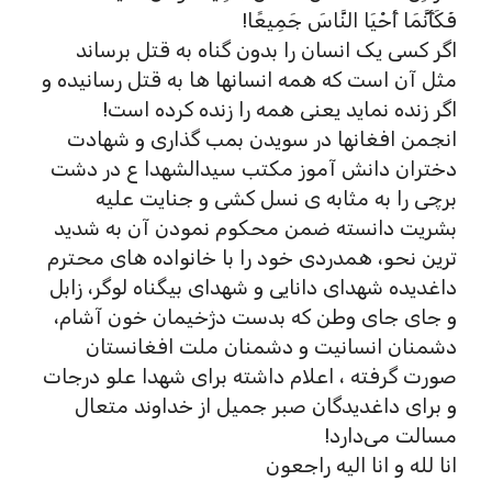
فَكَأَنَّمَا أَحْيَا النَّاسَ جَمِيعًا!
اگر کسی یک انسان را بدون گناه به قتل برساند
مثل آن است که همه انسانها ها به قتل رسانیده و
اگر زنده نماید یعنی همه را زنده کرده است!
انجمن افغانها در سویدن بمب گذاری و شهادت
دختران دانش آموز مکتب سیدالشهدا ع در دشت
برچی را به مثابه ی نسل کشی و جنایت علیه
بشریت دانسته ضمن محکوم نمودن آن به شدید
ترین نحو، همدردی خود را با خانواده های محترم
داغدیده شهدای دانایی و شهدای بیگناه لوگر، زابل
و جای جای وطن که بدست دژخیمان خون آشام،
دشمنان انسانیت و دشمنان ملت افغانستان
صورت گرفته ، اعلام داشته برای شهدا علو درجات
و برای داغدیدگان صبر جمیل از خداوند متعال
مسالت می‌دارد!
انا لله و انا الیه راجعون