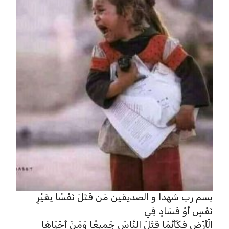
بسم رب شهدا و الصدیقین مَن قَتَلَ نَفْسًا بِغَيْرِ
نَفْسٍ أَوْ فَسَادٍ فِي
الْأَرْضِ فَكَأَنَّمَا قَتَلَ النَّاسَ جَمِيعًا وَمَنْ أَحْيَاهَا