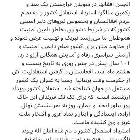
انجمن افغانها در سویدن فرارسیدن یک صد و
یکمین سالگرد استرداد استقلال کشور را به تمام
مردم افغانستان و بخصوص نیروهای دلیر امنیتی
کشور که در شرایط دشواری بخاطر تامین امنیت
هموطنان ما می‌رزمند تبریک و تهنیت عرض نموده و
از خداوند منان برای کشور صلح دایمی، امنیت و
آرامش سراسری، رفاه و آسایش همگانی آرزو دارد.
۱۰۱ سال پیش در چنین روزی به تاریخ بیست و
هشتم ماه اسد، افغانستان با گرفتن استقلالیت اش
از حکومت وقت بریتانیا، رسما به عنوان یک کشور
مستقل در جهان شناخته شد. استقلال کشور رویداد
ارزشمند است، که برای تک تک فرزندان این خاک
روز تبلور اتحاد و ایمان، روز به ثمر نشستن نهال
اراده، ایستادگی و ایثار و نماد غرور و افتخار ملت
عزیز و رنج کشیده ماست.
استرداد استقلال کشور با نام شاه امان اله پیوند
ناگسستنی یافته ودر تحت قیادت این شاه ترقی