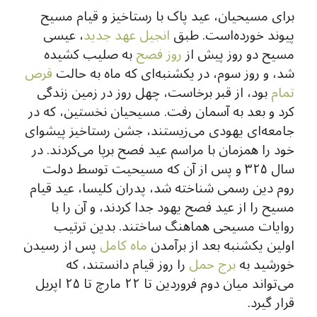
برای مسیحیان، عید پاک با رستاخیز و قیام مسیح
پیوند خورده‌است. طبق
انجیل
عهد جدید
، عیسی
مسیح دو روز پیش از
روز فصح
به صلیب کشیده
شد، و روز سوم، در یکشنبه‌ای که ماه به حالت
قرص
تمام
بود، از قبر برخاست، چهل روز در زمین زندگی
کرد و بعد به آسمان رفت. مسیحیان نخستین، که در
جامعه‌ای یهودی می‌زیستند، جشن رستاخیز پیشوای
خود را همزمان با مراسم عید فصح برپا می‌کردند. در
سال ۳۲۵ و پس از آن که مسیحیت توسط دولت
روم دین رسمی شناخته شد، پدران کلیسا، عید قیام
مسیح را از عید فصح یهود جدا کردند، و آن را با
روایات مسیحی هماهنگ ساختند. بدین ترتیب
اولین یکشنبه بعد از برآمدن
ماه کامل
پس از رسیدن
خورشید به
برج حمل
را روز قیام دانستند، که
می‌تواند میان دوم فروردین تا ۲۲ مارچ تا ۲۵ اپریل
قرار گیرد.