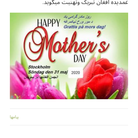
غمدیده افغان تبریک وتهنیت میگوید.
پيامها