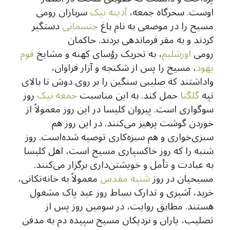
اوست. سحرگاه جمعه،
آدینه نیک
سربازان رومی
مسیح را در موضعی به نام باغ
جتسمانی
دستگیر
کردند و به مقر فرماندهی بردند. حاکمان
رومی
اورشلیم
، به تحریک رؤسای کهنه و مشایخ
قوم
یهود
، مسیح را پس از شکنجه و آزار فراوان،
واداشتند که صلیبی سنگین را بر روی دوش تا بالای
تپه
گلگتا
حمل کند. به این مناسبت
جمعه نیک
روز
سوگواری است. پیروان کلیسا در این روز معمولاً از
خوردن گوشت پرهیز می‌کنند. در این روز هم
سبزی‌خواری و هم سبزه‌کاری توصیه شده‌است. روز
شنبه را که روز خاکسپاری مسیح است، اهل کلیسا
به عبادت و تأمل و خویشتن‌داری برگزار می‌کنند.
مسیحیان در روز
شنبه مقدس
معمولاً به خانه‌تکانی،
خرید، آشپزی و تدارک بساط روز عید پاک مشغول
هستند. مطابق روایت، در سومین روز پس از
تصلیب، یاران و نزدیکان مسیح سپیده دم به مدفن