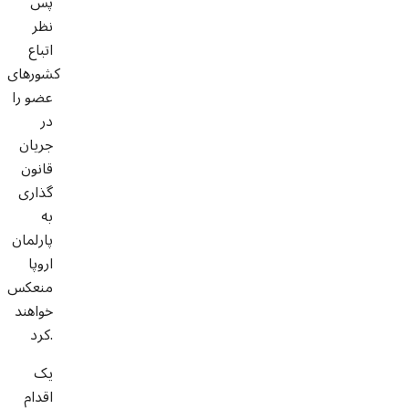
پس
نظر
اتباع
کشورهای
عضو را
در
جریان
قانون
گذاری
به
پارلمان
اروپا
منعکس
خواهند
کرد.
یک
اقدام