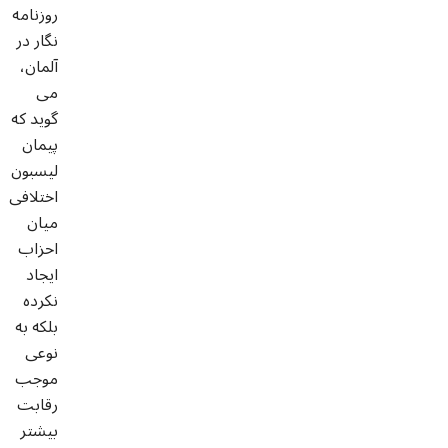
روزنامه
نگار در
آلمان،
می
گوید که
پیمان
لیسبون
اختلافی
میان
احزاب
ایجاد
نکرده
بلکه به
نوعی
موجب
رقابت
بیشتر