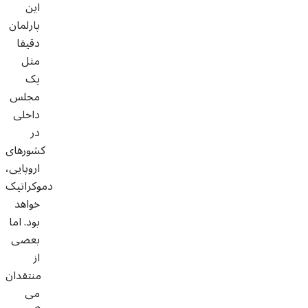
این
پارلمان
دقیقا
مثل
یک
مجلس
داخلی
در
کشورهای
اروپایی،
دموکراتیک
خواهد
بود. اما
بعضی
از
منتقدان
می