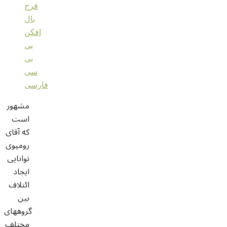
فرج
بال
افکن
بی
بی
سی
فارسی
مشهور
است
که آقای
رومپوی
توانایی
ایجاد
ائتلاف
بین
گروههای
مختلف