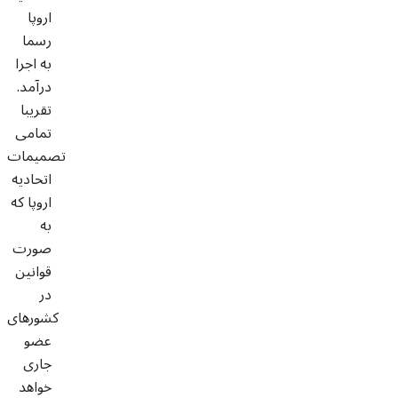
اروپا
رسما
به اجرا
درآمد.
تقریبا
تمامی
تصمیمات
اتحادیه
اروپا که
به
صورت
قوانین
در
کشورهای
عضو
جاری
خواهد