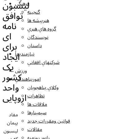
لیسبون
فرهنگي
گنجينه
توافق
هنرپيشه ها
نامه
گروه هاي هنري
ای
نويسندگان
برای
داستان
ایجاد
نيازمنديها
شرکتهاي افغاني
یک
ورزش
کشور
امورپناهندگي
واحد
وکلاي پناهجويان
اروپایی
تظاهرات
ملاقات ها
سيمينارها
مفاد
قوانين ومقررات جديد
پیمان
مقالات
لیسبون
راپور روزمره
که در