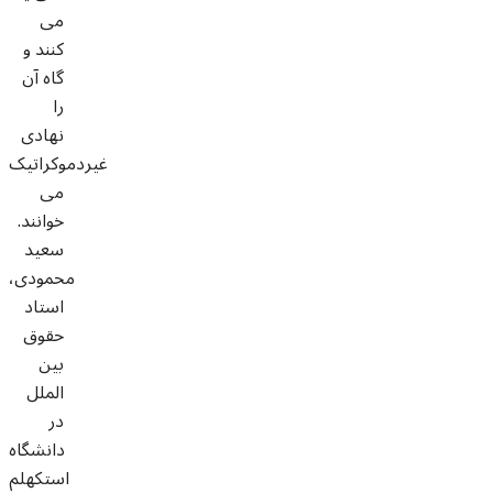
می
کنند و
گاه آن
را
نهادی
غیردموکراتیک
می
خوانند.
سعید
محمودی،
استاد
حقوق
بین
الملل
در
دانشگاه
استکهلم