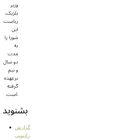
وزیر
بلژیک،
ریاست
این
شورا را
به
مدت
دو سال
و نیم
برعهده
گرفته
است.
بشنوید
گزارش
رادیویی