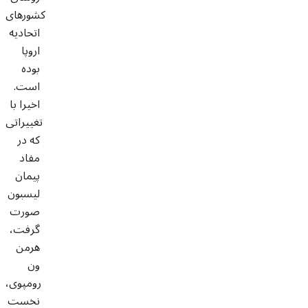
کشورهای
اتحادیه
اروپا
بوده
است.
اخیرا با
تغییراتی
که در
مفاد
پیمان
لیسبون
صورت
گرفت،
هرمن
ون
رومپوی،
نخست