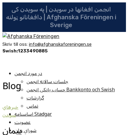
انجمن افغانها در سویدن | په سویدن کی
دافغانانو ټولنه | Afghanska Föreningen i
Sverige
Skriv till oss:
info@afghanskaforeningen.se
Swish:1233490885
در مورد انجمن
جلسات سالانه انجمن
Blog
حساب بانکی انجمن Bankkonto och Swish
گزارشات
تماس
خبرهاي
اساسنامه Stadgar
سويدن
عضویت
پیمان
شوراي زنان