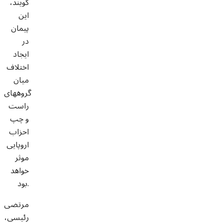
گویند،
این
پیمان
در
ایجاد
اختلاف
میان
گروههای
راست
و چپ
احزاب
اروپایی
موثر
خواهد
بود.
مرتضی
رئیسی،