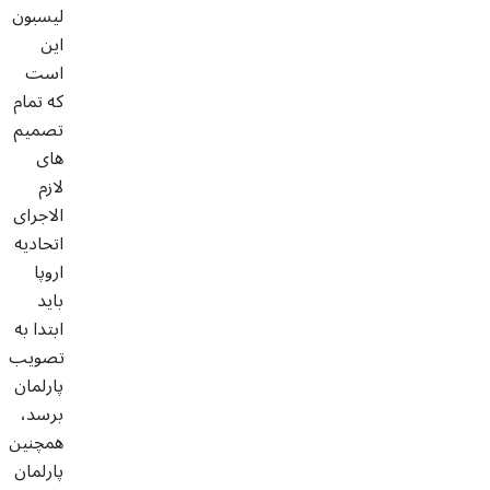
لیسبون
این
است
که تمام
تصمیم
های
لازم
الاجرای
اتحادیه
اروپا
باید
ابتدا به
تصویب
پارلمان
برسد،
همچنین
پارلمان