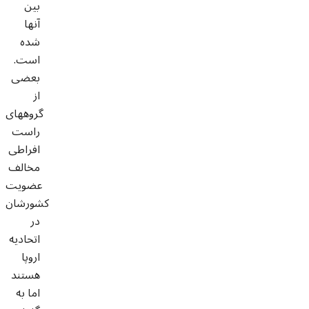
بین
آنها
شده
است.
بعضی
از
گروههای
راست
افراطی
مخالف
عضویت
کشورشان
در
اتحادیه
اروپا
هستند
اما به