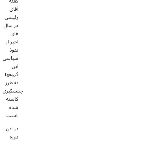
گفته
آقای
رئیسی
در سال
های
اخیر از
نفوذ
سیاسی
این
گروهها
به طرز
چشمگیری
کاسته
شده
است.
در این
دوره