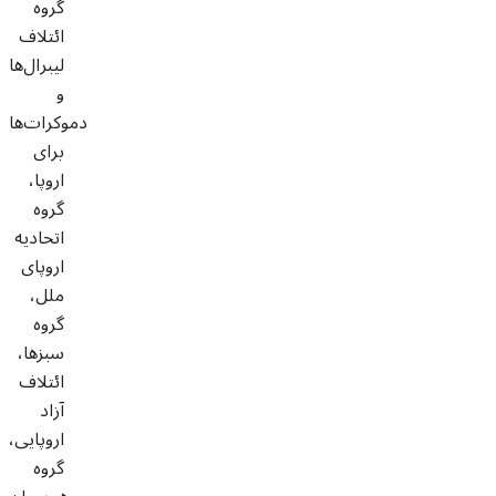
گروه
ائتلاف
لیبرال‌ها
و
دموکرات‌ها
برای
اروپا،
گروه
اتحادیه
اروپای
ملل،
گروه
سبزها،
ائتلاف
آزاد
اروپایی،
گروه