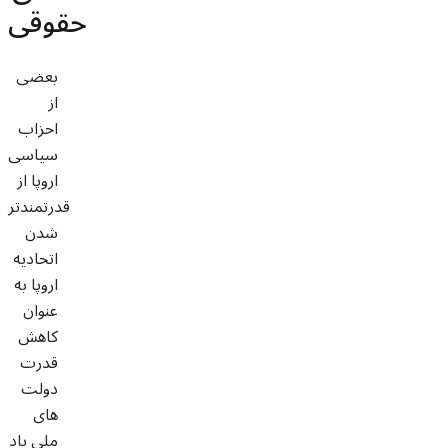
حقوقی
بعضی
از
احزاب
سیاسی
اروپا از
قدرتمندتر
شدن
اتحادیه
اروپا به
عنوان
کاهش
قدرت
دولت
های
ملی یاد