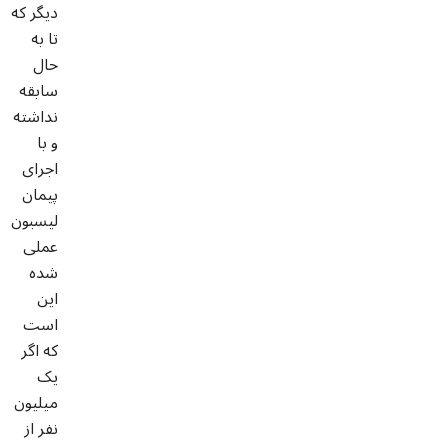
دیگر که
تا به
حال
سابقه
نداشته
و با
اجرای
پیمان
لیسبون
عملی
شده
این
است
که اگر
یک
میلیون
نفر از