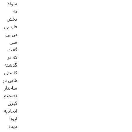
سوئد
به
بخش
فارسی
بی بی
سی
گفت
که در
گذشته
کاستی
هایی در
ساختار
تصمیم
گیری
اتحادیه
اروپا
دیده