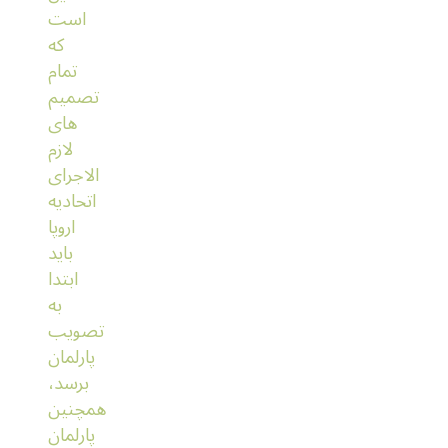
است
که
تمام
تصمیم
های
لازم
الاجرای
اتحادیه
اروپا
باید
ابتدا
به
تصویب
پارلمان
برسد،
همچنین
پارلمان