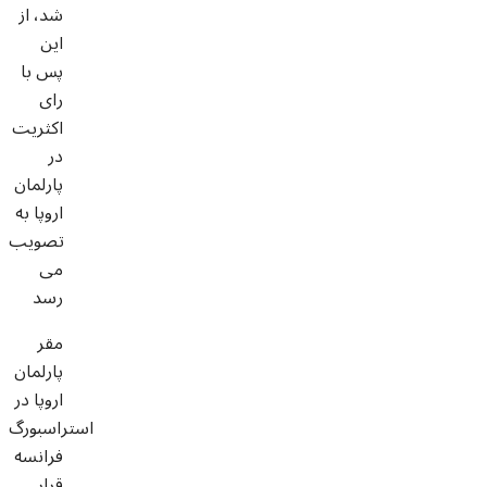
شد، از
این
پس با
رای
اکثریت
در
پارلمان
اروپا به
تصویب
می
رسد
مقر
پارلمان
اروپا در
استراسبورگ
فرانسه
قرار