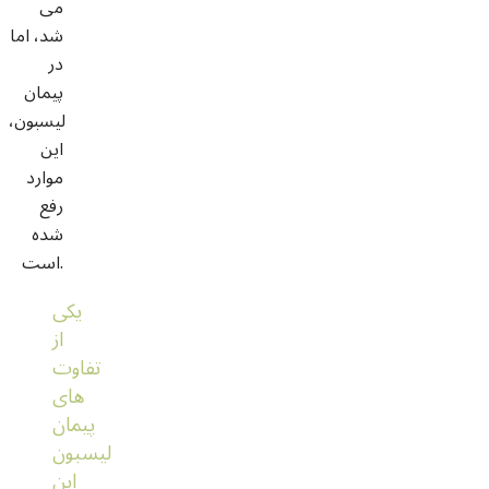
می
شد، اما
در
پیمان
لیسبون،
این
موارد
رفع
شده
است.
یکی
از
تفاوت
های
پیمان
لیسبون
این