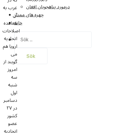
درمورد پناهجويان افغان
غرب به
چهره های ممتاز
آن
خانه
معاهده
اصلاحات
Sök
اتحادیه
efter:
اروپا هم
می
گویند از
امروز
سه
شنبه
اول
دسامبر
در ۲۷
کشور
عضو
اتحادیه