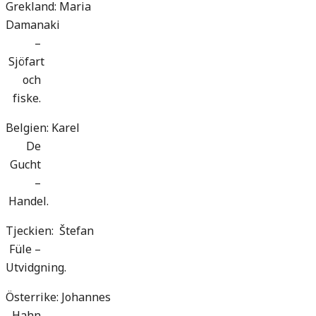
Grekland: Maria
Damanaki
–
Sjöfart
och
fiske.
Belgien: Karel
De
Gucht
–
Handel.
Tjeckien: Štefan
Füle –
Utvidgning.
Österrike: Johannes
Hahn