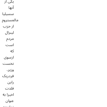
یکی از
آنها
سسیلیا
مالمستروم
از حزب
لیبرال
مردم
است
که
ازسوی
نخست
وزیر،
فردریک
راین
فلدت
اخیرا به
عنوان
نماینده