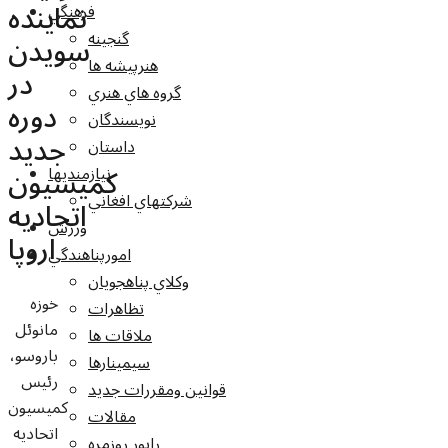
نماینده
فرهنگي
گنجينه
سويدن
هنرپيشه ها
در
گروه هاي هنري
دوره
نويسندگان
جدید
داستان
کمیسیون
نيازمنديها
شرکتهاي افغاني
اتحادیه
ورزش
اروپا
امورپناهندگي
وکلاي پناهجويان
خوزه
تظاهرات
مانوئل
ملاقات ها
باروسو،
سيمينارها
رئیس
قوانين ومقررات جديد
کمیسیون
مقالات
اتحادیه
راپور روزمره