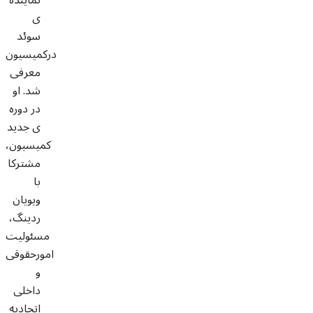
ی
سوئد
درکمیسیون
معرفی
شد. او
در دوره
ی جدید
کمیسیون،
مشترکا
با
ویویان
ردینگ،
مسئولیت
امورحقوقی
و
داخلی
اتحادیه