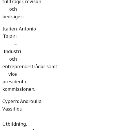
tullfrågor, revison
och
bedrägeri.
Italien: Antonio
Tajani
–
Industri
och
entreprenörsfrågor samt
vice
president i
kommissionen.
Cypern: Androulla
Vassiliou
–
Utbildning,