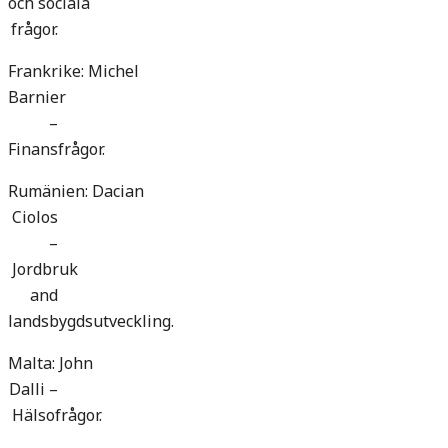
och sociala
frågor.
Frankrike: Michel
Barnier
–
Finansfrågor.
Rumänien: Dacian
Ciolos
–
Jordbruk
and
landsbygdsutveckling.
Malta: John
Dalli –
Hälsofrågor.