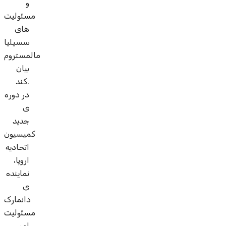
و
مسئولیت
های
سسیلیا
مالمستروم
بیان
کند.
در دوره
ی
جدید
کمیسیون
اتحادیه
اروپا،
نماینده
ی
دانمارک
مسئولیت
امور