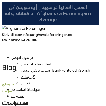
انجمن افغانها در سویدن | په سویدن کی
دافغانانو ټولنه | Afghanska Föreningen i
Sverige
Skriv till oss:
info@afghanskaforeningen.se
Swish:1233490885
در مورد انجمن
جلسات سالانه انجمن
Blog
حساب بانکی انجمن Bankkonto och Swish
گزارشات
تماس
خبرهاي
اساسنامه Stadgar
سويدن
عضویت
مسئولیت
شوراي زنان