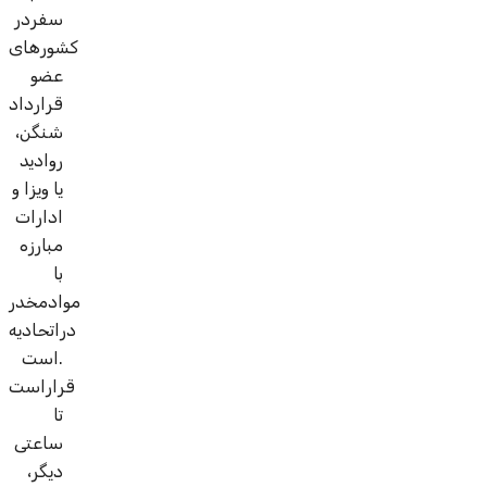
سفردر
کشورهای
عضو
قرارداد
شنگن،
روادید
یا ویزا و
ادارات
مبارزه
با
موادمخدر
دراتحادیه
است.
قراراست
تا
ساعتی
دیگر،