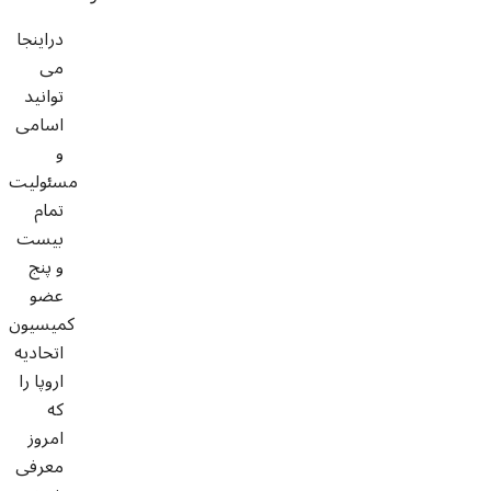
دراینجا
می
توانید
اسامی
و
مسئولیت
تمام
بیست
و پنج
عضو
کمیسیون
اتحادیه
اروپا را
که
امروز
معرفی