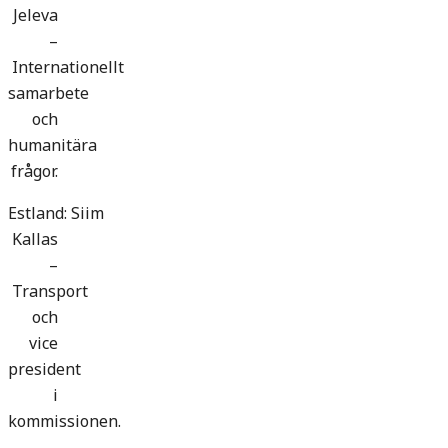
Jeleva
–
Internationellt
samarbete
och
humanitära
frågor.
Estland: Siim
Kallas
–
Transport
och
vice
president
i
kommissionen.