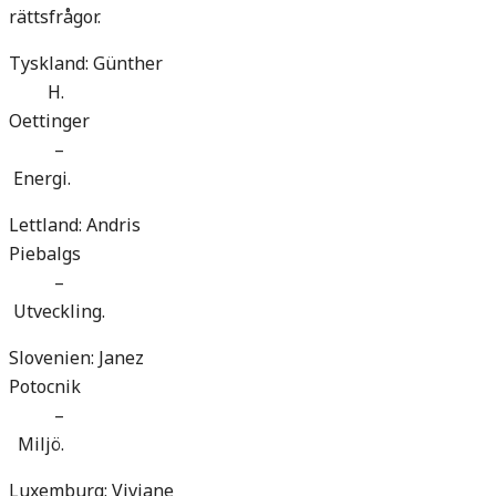
rättsfrågor.
Tyskland: Günther
H.
Oettinger
–
Energi.
Lettland: Andris
Piebalgs
–
Utveckling.
Slovenien: Janez
Potocnik
–
Miljö.
Luxemburg: Viviane