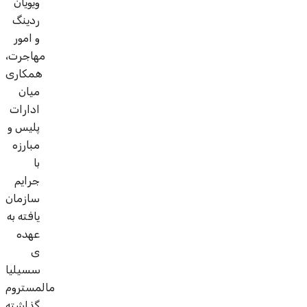
ویویان
ردینگ
و امور
مهاجرت،
همکاری
میان
ادارات
پلیس و
مبارزه
با
جرایم
سازمان
یافته به
عهده
ی
سسیلیا
مالمستروم
گذاشته