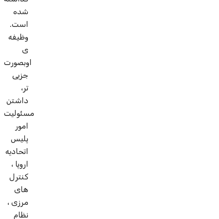
شده
است.
وظیفه
ی
اوبصورت
جزیی
تر،
داشتن
مسئولیت
امور
پلیس
اتحادیه
اروپا ،
کنترل
های
مرزی ،
نظام