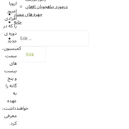
اروپا
درمورد پناهجويان افغان
امروز
چهره های ممتاز
افرادی
خانه
را که در
دوره ی
Sök
جدید
efter:
کمیسیون،
سمت
های
بیست
و پنج
گانه را
به
عهده
خواهندداشت،
معرفی
کرد.