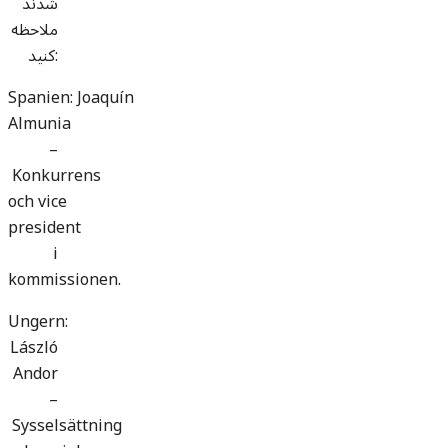
شدند
ملاحظه
کنید:
Spanien: Joaquín
Almunia
–
Konkurrens
och vice
president
i
kommissionen.
Ungern:
László
Andor
–
Sysselsättning