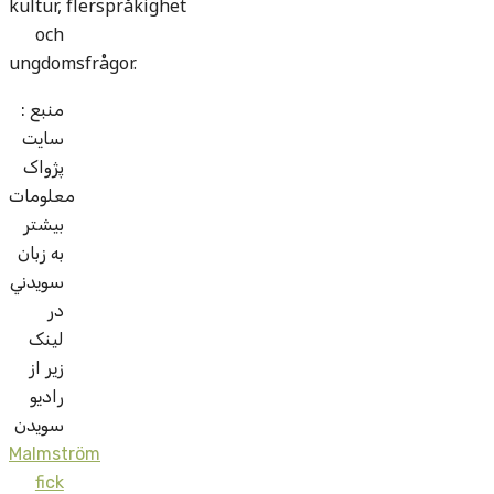
kultur, flerspråkighet
och
ungdomsfrågor.
منبع :
سايت
پژواک
معلومات
بيشتر
به زبان
سويدني
در
لينک
زير از
راديو
سويدن
Malmström
fick