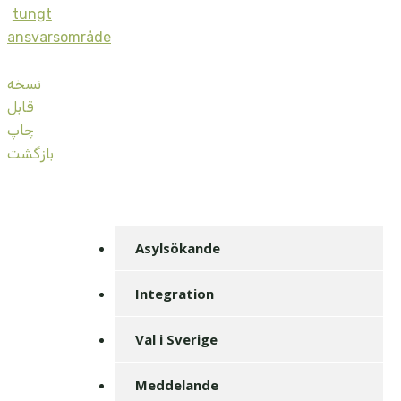
tungt
ansvarsområde
نسخه
قابل
چاپ
بازگشت
Asylsökande
Integration
Val i Sverige
Meddelande