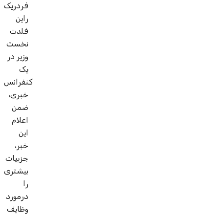
فردریک
راین
فلدت
نخست
وزیر در
یک
کنفرانس
خبری،
ضمن
اعلام
این
خبر،
جزییات
بیشتری
را
درمورد
وظایف