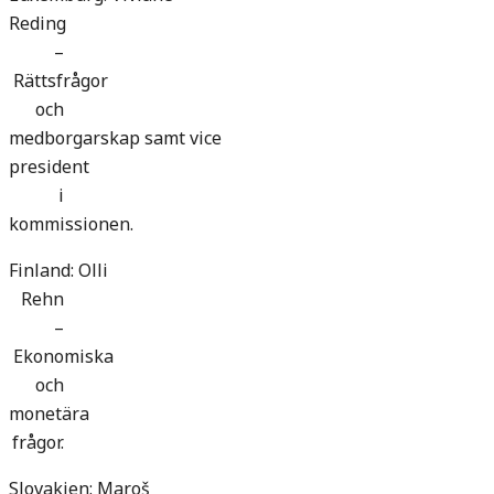
Reding
–
Rättsfrågor
och
medborgarskap samt vice
president
i
kommissionen.
Finland: Olli
Rehn
–
Ekonomiska
och
monetära
frågor.
Slovakien: Maroš