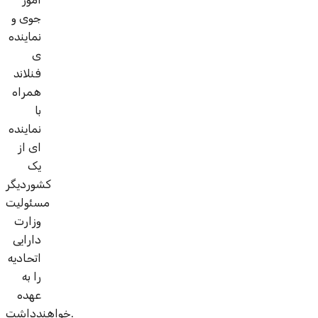
جوی و
نماینده
ی
فنلاند
همراه
با
نماینده
ای از
یک
کشوردیگر
مسئولیت
وزارت
دارایی
اتحادیه
را به
عهده
خواهندداشت.