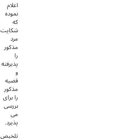
اعلام
نموده
که
شکایت
مرد
مذکور
را
پذیرفته
و
قضیه
مذکور
را برای
بررسی
می
پذیرد.
تلخیص