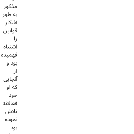
مذکور
به طور
آشکار
قوانین
را
اشتباه
فهمیده
بود و
از
آنجایی
که او
خود
فعالانه
تلاش
نموده
بود