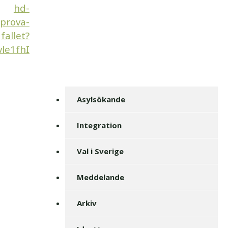
hd-
prova-
fallet?
le1fhI
Asylsökande
Integration
Val i Sverige
Meddelande
Arkiv