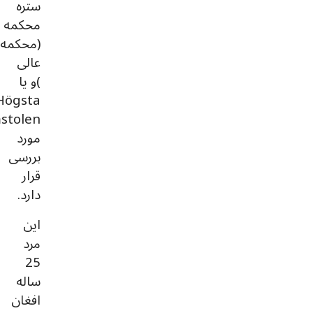
ستره
محکمه
(محکمه
عالی
)و یا
Högsta
stolen
مورد
بررسی
قرار
دارد.
این
مرد
25
ساله
افغان