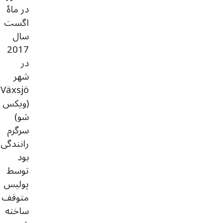
در ماۀ
اگست
سال
2017
در
شهر
Växsjö
(ویکس
شو)
سرگرم
رانندگی
بود
توسط
پولیس
متوقف
ساخته