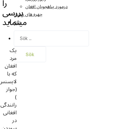
را
درمورد پناهجويان افغان
بررسی
چهره های ممتاز
مینماید
خانه
Sök
efter:
یک
مرد
افغان
که با
لایسنس
(جواز
)
رانندگی
افغانی
در
سویدن