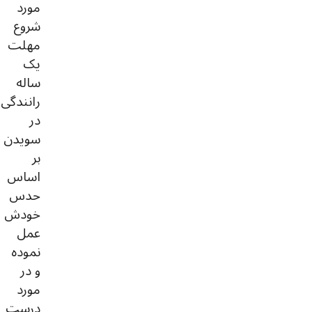
مورد
شروع
مهلت
یک
ساله
رانندگی
در
سویدن
بر
اساس
حدس
خودش
عمل
نموده
و در
مورد
درست