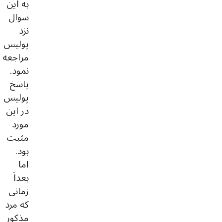
به این
سوال
نزد
پولیس
مراجعه
نمود.
پاسخ
پولیس
در این
مورد
مثبت
بود.
اما
بعداَ
زمانی
که مرد
مذکور