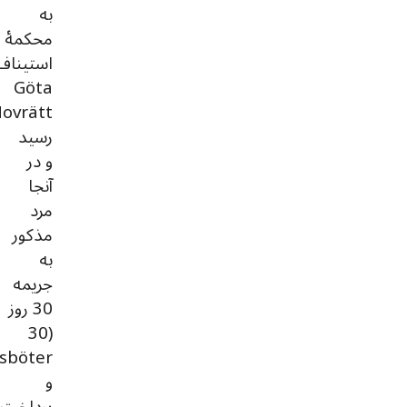
به
محکمۀ
استیناف
Göta
رسید
و در
آنجا
مرد
مذکور
به
جریمه
30 روز
(30
و
پرداخت