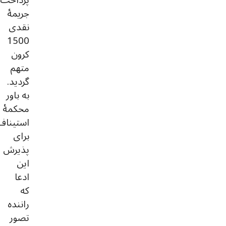
جریمۀ
نقدی
1500
کرون
متهم
گردید.
به باور
محکمۀ
استیناف
برای
پذیرش
این
ادعا
که
راننده
تصور