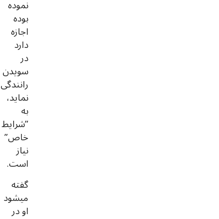
نموده
بوده
اجازه
دارد
در
سویدن
رانندگی
نماید،
به
”شرایط
خاص”
نیاز
است.
گفته
میشود
او در