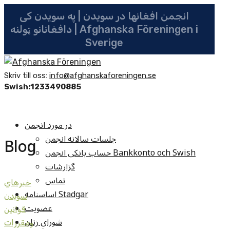
انجمن افغانها در سویدن | په سویدن کی
دافغانانو ټولنه | Afghanska Föreningen i
Sverige
Skriv till oss:
info@afghanskaforeningen.se
Swish:1233490885
در مورد انجمن
جلسات سالانه انجمن
Blog
حساب بانکی انجمن Bankkonto och Swish
گزارشات
تماس
خبرهاي
اساسنامه Stadgar
سويدن
عضویت
قوانين
شوراي زنان
ومقررات