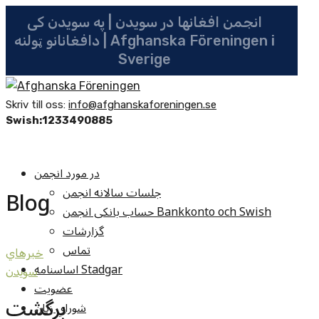
انجمن افغانها در سویدن | په سویدن کی
دافغانانو ټولنه | Afghanska Föreningen i
Sverige
Skriv till oss:
info@afghanskaforeningen.se
Swish:1233490885
در مورد انجمن
جلسات سالانه انجمن
Blog
حساب بانکی انجمن Bankkonto och Swish
گزارشات
تماس
خبرهاي
اساسنامه Stadgar
سويدن
عضویت
برگشت
شوراي زنان