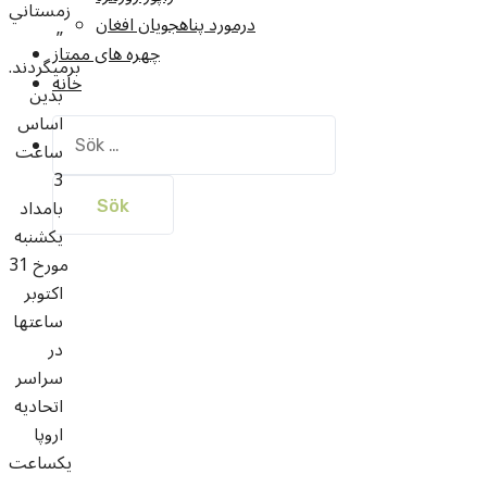
زمستاني
درمورد پناهجويان افغان
”
چهره های ممتاز
برميگردند.
خانه
بدين
اساس
Sök
ساعت
efter:
3
بامداد
يکشنبه
مورخ 31
اکتوبر
ساعتها
در
سراسر
اتحاديه
اروپا
يکساعت