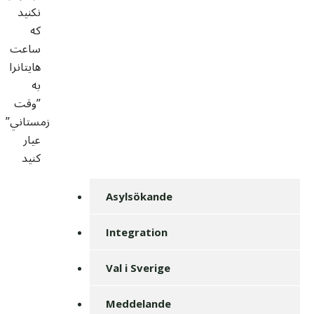
نکنيد
که
ساعت
هايتانرا
به
”وقت
زمستاني”
عيار
کنيد
Asylsökande
Integration
Val i Sverige
Meddelande