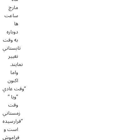
مارچ
ساعت
ها
دوباره
به وقت
تابستاني
تغيير
نمايند.
واما
اکنون
”وقت عادي
”ويا ”
وقت
زمستاني
”فرارسيده
است و
فراموش