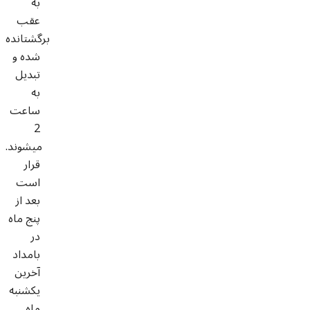
به
عقب
برگشتانده
شده و
تبديل
به
ساعت
2
ميشوند.
قرار
است
بعد از
پنج ماه
در
بامداد
آخرين
يکشنبه
ماه