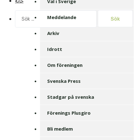
خانه
Val i Sverige
Sök
Meddelande
efter:
Arkiv
Idrott
Om föreningen
Svenska Press
Stadgar på svenska
Förenings Plusgiro
Bli medlem