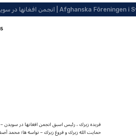
 سویدن | په سویدن کی دافغانانو ټولنه | Afghanska Föreningen i Sverige
85
حمايت الله زيرك و فروغ زيرك – نواسه ها؛ محمد آ