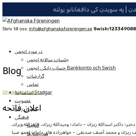
Skriv till oss:
info@afghanskaforeningen.se
Swish:12334908
در مورد انجمن
جلسات سالانه انجمن
Blog
حساب بانکی انجمن Bankkonto och Swish
گزارشات
تماس
اساسنامه Stadgar
Uncategorised
عضویت
اعلان فاتحه
شوراي زنان
فرهنگي
فريده زيرك ، رئيس اسبق انجمن افغانها در سويدن – دختر؛ داكتر اسدالله زيرك – داماد؛ وحيدالله زيرك، جاهدالله زيرك،
گنجينه
صف زيرك و محمد آصف صديقى – خواهرزاده هاى داماد؛ احمد ضيا
هنرپيشه ها