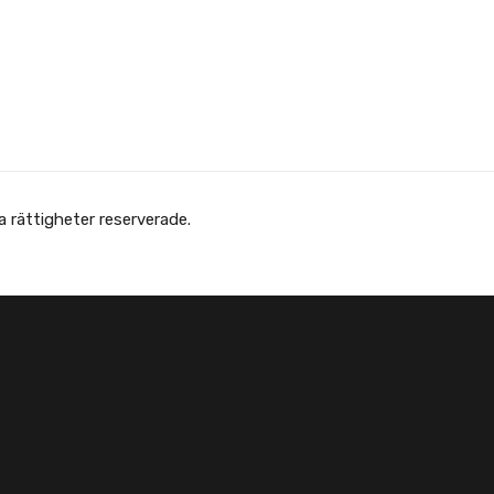
Copyright © Afghanska Föreningen - انجمن افغانها در سویدن. gheter reserverade