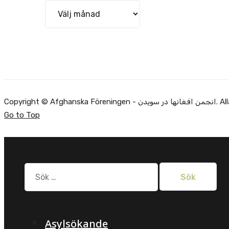
Arkiv
Alla rätti.
Go to Top
Sök
efter:
Asylsökande