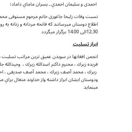
احمدى و سليمان احمدي ـ پسران ماماي داماد؛
نسبت وفات زليخا جاغورى خانم مرحوم مستوفى محمد 
12.30الى 14.00 برگزار ميگردد
ابراز تسليت
انجمن افغانها در سويدن عميق ترين مراتب تسليت خ
فريده زيرك ، محترم داكتر اسدالله زيرك ، وحيدالله 
زيرك ، محمد آصف زيرك ، محمد آصف صديقى ، احمد 
ودوستان ايشان ابراز داشته واز خداوند متعال براي
مينمايد