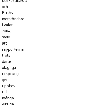
utrikesutskott
och
Bushs
motståndare
i valet
2004,
sade
att
rapporterna
trots
deras
olagliga
ursprung
ger
upphov
till
många
viktiga