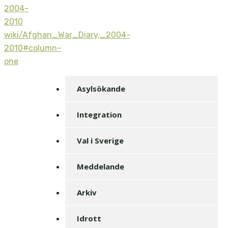
2004-
2010
wiki/Afghan_War_Diary,_2004-
2010#column-
one
Asylsökande
Integration
Val i Sverige
Meddelande
Arkiv
Idrott