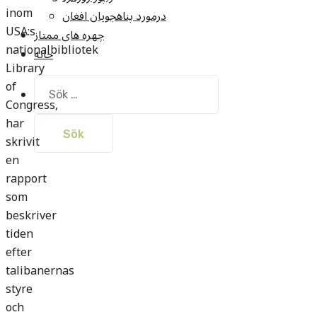
inom
درمورد پناهجويان افغان
USA:s
چهره های ممتاز
nationalbibliotek
خانه
Library
of
Sök
efter:
Congress,
har
skrivit
en
rapport
som
beskriver
tiden
efter
talibanernas
styre
och