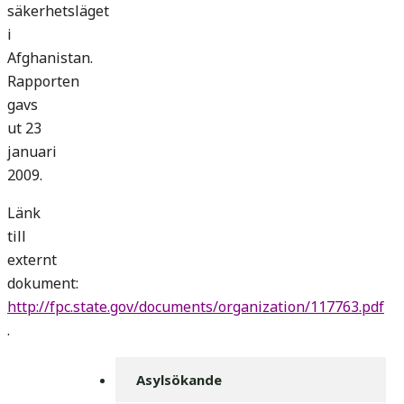
säkerhetsläget
i
Afghanistan.
Rapporten
gavs
ut 23
januari
2009.
Länk
till
externt
dokument:
http://fpc.state.gov/documents/organization/117763.pdf
.
Asylsökande