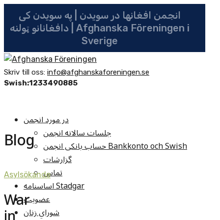
انجمن افغانها در سویدن | په سویدن کی
دافغانانو ټولنه | Afghanska Föreningen i
Sverige
Skriv till oss:
info@afghanskaforeningen.se
Swish:1233490885
در مورد انجمن
جلسات سالانه انجمن
Blog
حساب بانکی انجمن Bankkonto och Swish
گزارشات
تماس
Asylsökande
اساسنامه Stadgar
War
عضویت
in
شوراي زنان