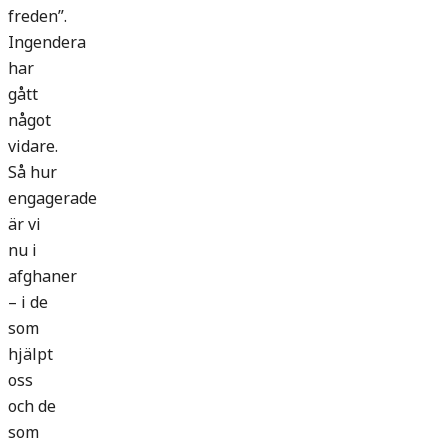
freden”.
Ingendera
har
gått
något
vidare.
Så hur
engagerade
är vi
nu i
afghaner
– i de
som
hjälpt
oss
och de
som