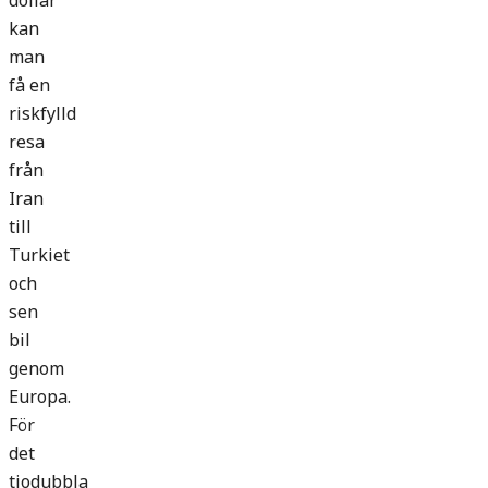
dollar
kan
man
få en
riskfylld
resa
från
Iran
till
Turkiet
och
sen
bil
genom
Europa.
För
det
tiodubbla