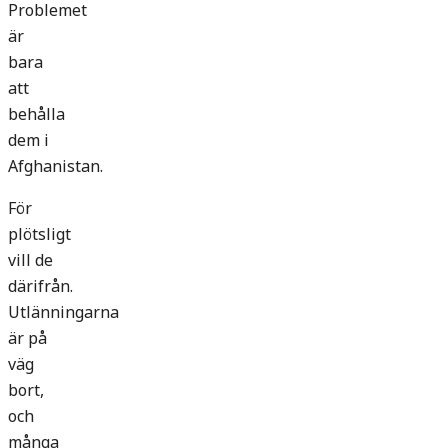
Problemet
är
bara
att
behålla
dem i
Afghanistan.
För
plötsligt
vill de
därifrån.
Utlänningarna
är på
väg
bort,
och
många