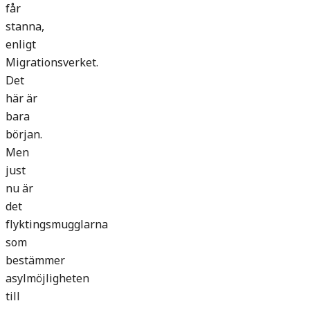
får
stanna,
enligt
Migrationsverket.
Det
här är
bara
början.
Men
just
nu är
det
flyktingsmugglarna
som
bestämmer
asylmöjligheten
till