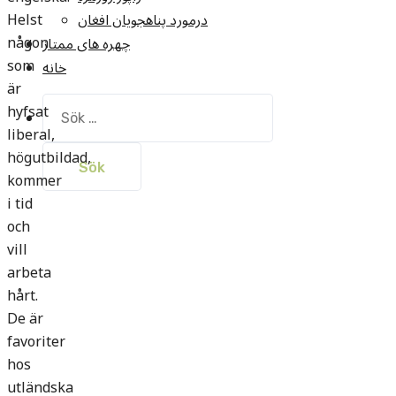
Helst
درمورد پناهجويان افغان
någon
چهره های ممتاز
som
خانه
är
Sök
hyfsat
efter:
liberal,
högutbildad,
kommer
i tid
och
vill
arbeta
hårt.
De är
favoriter
hos
utländska