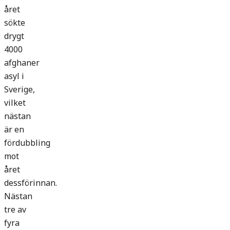
året
sökte
drygt
4000
afghaner
asyl i
Sverige,
vilket
nästan
är en
fördubbling
mot
året
dessförinnan.
Nästan
tre av
fyra