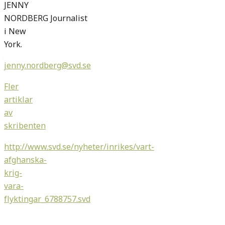
JENNY
NORDBERG
Journalist
i New
York.
jenny.nordberg@svd.se
Fler
artiklar
av
skribenten
http://www.svd.se/nyheter/inrikes/vart-
afghanska-
krig-
vara-
flyktingar_6788757.svd