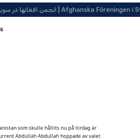
انجمن افغانها در سویدن | په سویدن کی دافغانانو ټولنه | Afghanska Före
85
nistan som skulle hållits nu på lördag är
kurrent Abdullah Abdullah hoppade av valet