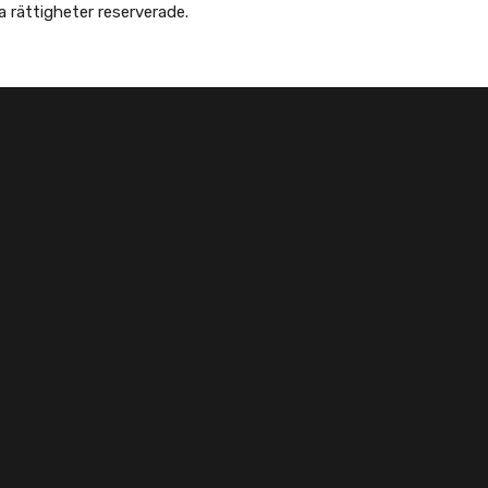
 Afghanska Föreningen - انجمن افغانها در سویدن. Alla rättigheter reserverade.