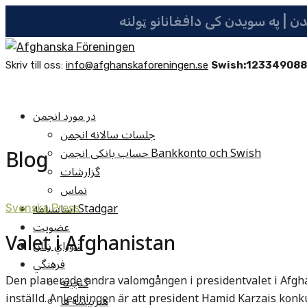
Skriv till oss:
info@afghanskaforeningen.se
Swish:12334908
در مورد انجمن
جلسات سالانه انجمن
Blog
حساب بانکی انجمن Bankkonto och Swish
گزارشات
تماس
اساسنامه Stadgar
Svenska Press
عضویت
Valet i Afghanistan
شوراي زنان
فرهنگي
Den planerade andra valomgången i presidentvalet i Afgha
گنجينه
inställd. Anledningen är att president Hamid Karzais kon
هنرپيشه ها