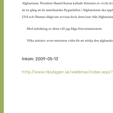
Afghanistan. President Hamid Karzai kallade förlusten av civila liv 
än en gång att de amerikanska flyganfallen i Afghansistan ska upphör
USA och Obamas rådgivare avvisar dock detta krav från Afghanista
Med anledning av detta vill jag fråga försvarsministern:
Vilka initiativ avser ministern vidta för att stödja den afghans
Inkom: 2009-05-13
http://www.riksdagen.se/webbnav/index.asp