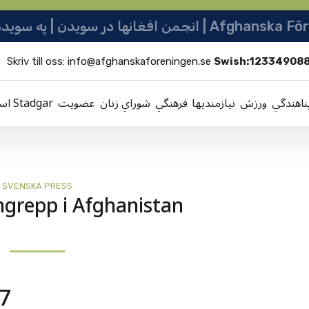
ها در سویدن | په سویدن کی دافغانانو ټولنه
Skriv till oss:
info@afghanskaforeningen.se
Swish:12334908
ناهندگي
ورزش
نيازمنديها
فرهنگي
شوراي زنان
عضویت
اساسنامه Stadgar
SVENSKA PRESS
ngrepp i Afghanistan
37