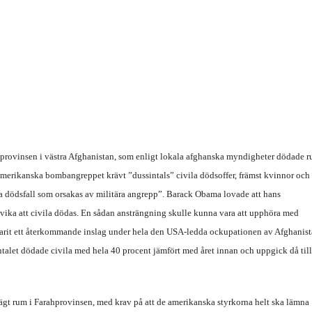
provinsen i västra Afghanistan, som enligt lokala afghanska myndigheter dödade r
amerikanska bombangreppet krävt ”dussintals” civila dödsoffer, främst kvinnor och
la dödsfall som orsakas av militära angrepp”. Barack Obama lovade att hans
dvika att civila dödas. En sådan ansträngning skulle kunna vara att upphöra med
varit ett återkommande inslag under hela den USA-ledda ockupationen av Afghanis
talet dödade civila med hela 40 procent jämfört med året innan och uppgick då till
ägt rum i Farahprovinsen, med krav på att de amerikanska styrkorna helt ska lämna