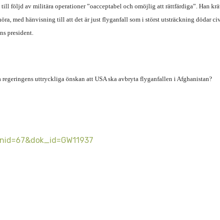
till följd av militära operationer ”oacceptabel och omöjlig att rättfärdiga”. Han kr
a, med hänvisning till att det är just flyganfall som i störst utsträckning dödar civ
ns president.
ka regeringens uttryckliga önskan att USA ska avbryta flyganfallen i Afghanistan?
x?nid=67&dok_id=GW11937