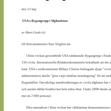
den 13 maj
USA:s flygangrepp i Afghanistan
av
Hans Linde (v)
till försvarsminister Sten Tolgfors (m
I förra veckan genomförde USA omfattande flygangrepp i Farah
150 civila. Internationella Rödakorskommittén bekräftade att det 
barn. USA:s utrikesminister Hillary Clinton beklagade djupt ”civi
administration skulle ”göra varje tänkbar ansträngning” för att un
flyganfallen. Oavsiktliga massbombningar av civila afghaner har 
och antalet fällda bomber har hela tiden ökat. Under 2008 ökade an
mer än 2 000 personer.
Efter massakern i förra veckan har våldsamma demonstrationer 