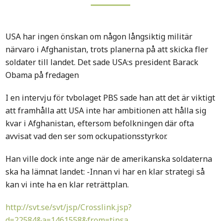
USA har ingen önskan om någon långsiktig militär
närvaro i Afghanistan, trots planerna på att skicka fler
soldater till landet. Det sade USA:s president Barack
Obama på fredagen
I en intervju för tvbolaget PBS sade han att det är viktigt
att framhålla att USA inte har ambitionen att hålla sig
kvar i Afghanistan, eftersom befolkningen där ofta
avvisat vad den ser som ockupationsstyrkor.
Han ville dock inte ange när de amerikanska soldaterna
ska ha lämnat landet: -Innan vi har en klar strategi så
kan vi inte ha en klar reträttplan.
http://svt.se/svt/jsp/Crosslink.jsp?
d=22584&a=1461558&from=tipsa