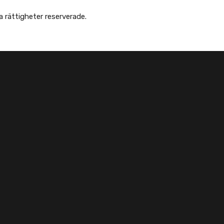
 Afghanska Föreningen - انجمن افغانها در سویدن. Alla rättigheter reserverade.