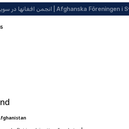
انجمن افغانها در سویدن | په سویدن کی دافغانانو ټولنه | Afghanska Före
85
ånd
 Afghanistan