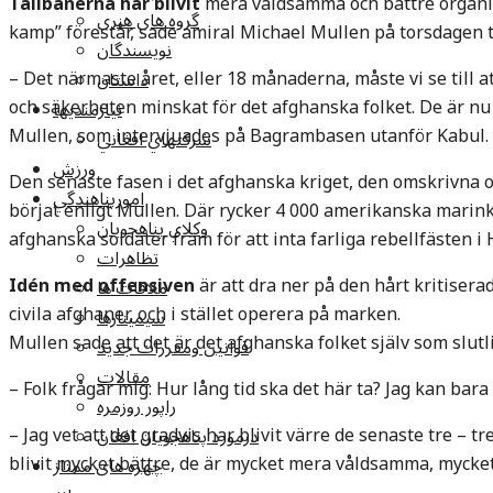
Talibanerna har blivit
mera våldsamma och bättre organis
گروه هاي هنري
kamp” förestår, sade amiral Michael Mullen på torsdagen t
نويسندگان
– Det närmaste året, eller 18 månaderna, måste vi se till a
داستان
och säkerheten minskat för det afghanska folket. De är nu
نيازمنديها
Mullen, som intervjuades på Bagrambasen utanför Kabul.
شرکتهاي افغاني
ورزش
Den senaste fasen i det afghanska kriget, den omskrivna 
امورپناهندگي
börjat enligt Mullen. Där rycker 4 000 amerikanska marin
وکلاي پناهجويان
afghanska soldater fram för att inta farliga rebellfästen i
تظاهرات
Idén med offensiven
är att dra ner på den hårt kritis
ملاقات ها
civila afghaner, och i stället operera på marken.
سيمينارها
Mullen sade att det är det afghanska folket själv som slutl
قوانين ومقررات جديد
مقالات
– Folk frågar mig: Hur lång tid ska det här ta? Jag kan bara 
راپور روزمره
– Jag vet att det gradvis har blivit värre de senaste tre – t
درمورد پناهجويان افغان
blivit mycket bättre, de är mycket mera våldsamma, mycke
چهره های ممتاز