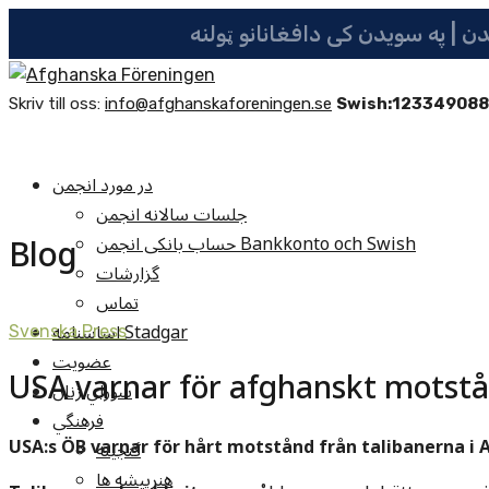
Skriv till oss:
info@afghanskaforeningen.se
Swish:12334908
در مورد انجمن
جلسات سالانه انجمن
Blog
حساب بانکی انجمن Bankkonto och Swish
گزارشات
تماس
اساسنامه Stadgar
Svenska Press
عضویت
USA varnar för afghanskt motst
شوراي زنان
فرهنگي
USA:s ÖB varnar för hårt motstånd från talibanerna i
گنجينه
هنرپيشه ها