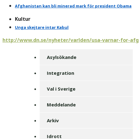
Afghanistan kan bli minerad mark för president Obama
Kultur
Unga skejtare intar Kabul
http://www.dn.se/nyheter/varlden/usa-varnar-for-af
Asylsökande
Integration
Val i Sverige
Meddelande
Arkiv
Idrott