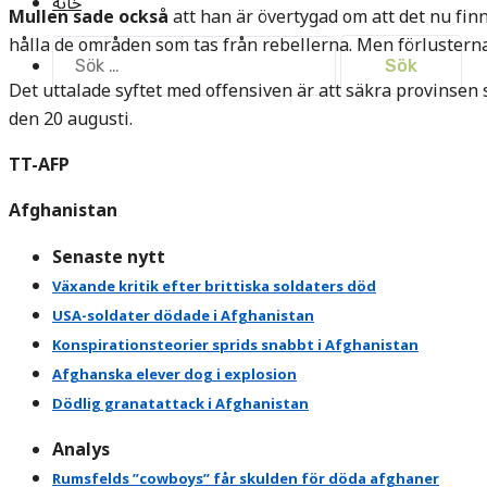
خانه
Mullen sade också
att han är övertygad om att det nu finn
hålla de områden som tas från rebellerna. Men förlusterna
Sök
efter:
Det uttalade syftet med offensiven är att säkra provinsen 
den 20 augusti.
TT-AFP
Afghanistan
Senaste nytt
Växande kritik efter brittiska soldaters död
USA-soldater dödade i Afghanistan
Konspirationsteorier sprids snabbt i Afghanistan
Afghanska elever dog i explosion
Dödlig granatattack i Afghanistan
Analys
Rumsfelds ”cowboys” får skulden för döda afghaner