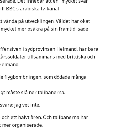
erade. Det innebär att en ”mycket svår
ill BBC:s arabiska tv-kanal
tt vända på utvecklingen. Våldet har ökat
 mycket mer osäkra på sin framtid, sade
offensiven i sydprovinsen Helmand, har bara
kårssoldater tillsammans med brittiska och
 Helmand.
erade flygbombningen, som dödade många
igt måste slå ner talibanerna.
svara: jag vet inte.
re och ett halvt åren. Och talibanerna har
t mer organiserade.