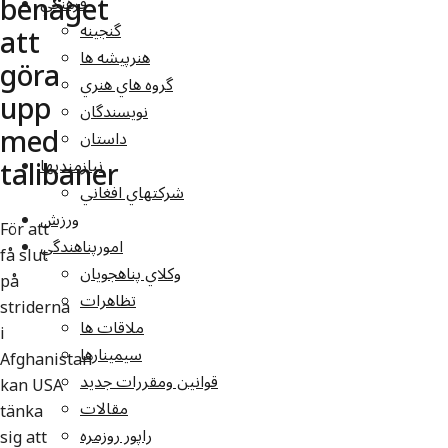
benäget
فرهنگي
گنجينه
att
هنرپيشه ها
göra
گروه هاي هنري
upp
نويسندگان
med
داستان
talibaner
نيازمنديها
شرکتهاي افغاني
ورزش
För att
امورپناهندگي
få slut
وکلاي پناهجويان
på
تظاهرات
striderna
ملاقات ها
i
سيمينارها
Afghanistan
قوانين ومقررات جديد
kan USA
مقالات
tänka
راپور روزمره
sig att