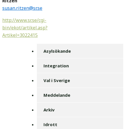
Ritzén
susan.ritzen@sr.se
http://www.sr.se/cgi-
bin/ekot/artikel.asp?
Artikel=3022415
Asylsökande
Integration
Val i Sverige
Meddelande
Arkiv
Idrott