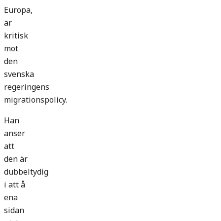
Europa,
är
kritisk
mot
den
svenska
regeringens
migrationspolicy.
Han
anser
att
den är
dubbeltydig
i att å
ena
sidan