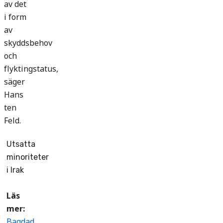
av det
i form
av
skyddsbehov
och
flyktingstatus,
säger
Hans
ten
Feld.
Utsatta
minoriteter
i Irak
Läs
mer:
Bagdad