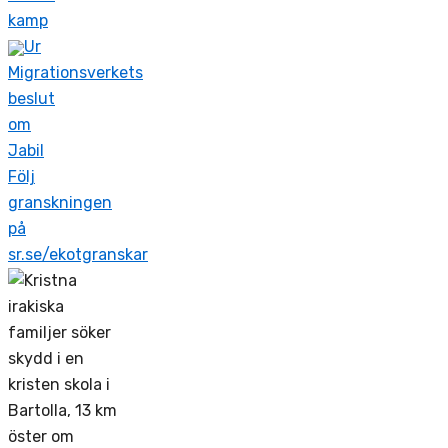
kamp
Ur
Migrationsverkets
beslut
om
Jabil
Följ
granskningen
på
sr.se/ekotgranskar