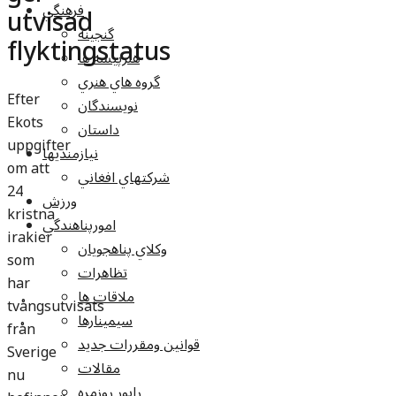
فرهنگي
utvisad
گنجينه
flyktingstatus
هنرپيشه ها
گروه هاي هنري
Efter
نويسندگان
Ekots
داستان
uppgifter
نيازمنديها
om att
شرکتهاي افغاني
24
ورزش
kristna
امورپناهندگي
irakier
وکلاي پناهجويان
som
تظاهرات
har
ملاقات ها
tvångsutvisats
سيمينارها
från
قوانين ومقررات جديد
Sverige
مقالات
nu
راپور روزمره