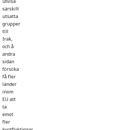
utvisa
särskilt
utsatta
grupper
till
Irak,
och å
andra
sidan
försöka
få fler
länder
inom
EU att
ta
emot
fler
kvotflyktingar