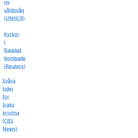
ny
våldsvåg
(UNHCR)
Kyrkor
i
Bagdad
bombade
(Reuters)
Svåra
tider
för
Iraks
kristna
(CBS
News)