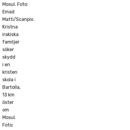
Kristna
irakiska
familjer
söker
skydd
i en
kristen
skola i
Bartolla,
13 km
öster
om
Mosul.
Foto: