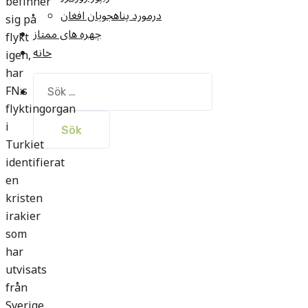
befinner
درمورد پناهجويان افغان
sig på
چهره های ممتاز
flykt
خانه
igen,
har
Sök
FN:s
efter:
flyktingorgan
i
Turkiet
identifierat
en
kristen
irakier
som
har
utvisats
från
Sverige.