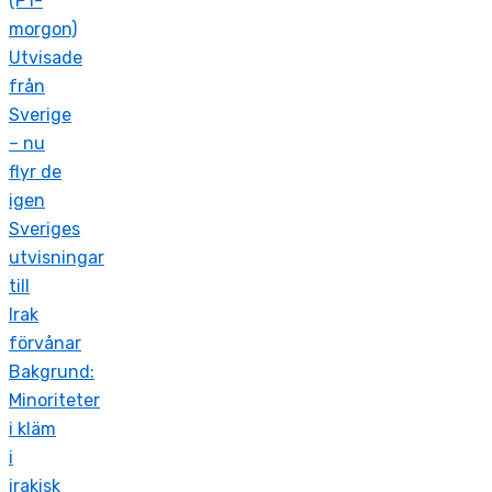
(P1-
morgon)
Utvisade
från
Sverige
– nu
flyr de
igen
Sveriges
utvisningar
till
Irak
förvånar
Bakgrund:
Minoriteter
i kläm
i
irakisk