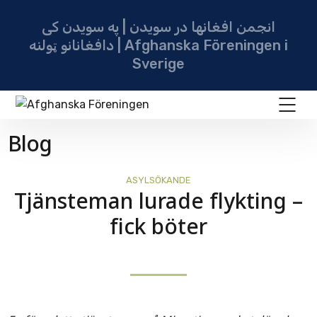
انجمن افغانها در سویدن | په سویدن کی
دافغانانو ټولنه | Afghanska Föreningen i
Sverige
Blog
ASYLSÖKANDE
Tjänsteman lurade flykting –
fick böter