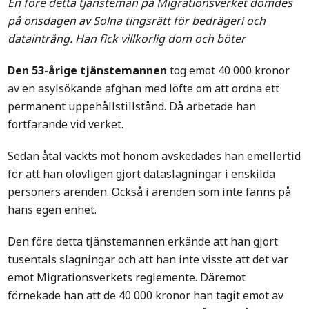
En före detta tjänsteman på Migrationsverket dömdes
på onsdagen av Solna tingsrätt för bedrägeri och
dataintrång. Han fick villkorlig dom och böter
Den 53-årige tjänstemannen
tog emot 40 000 kronor
av en asylsökande afghan med löfte om att ordna ett
permanent uppehållstillstånd. Då arbetade han
fortfarande vid verket.
Sedan åtal väckts mot honom avskedades han emellertid
för att han olovligen gjort dataslagningar i enskilda
personers ärenden. Också i ärenden som inte fanns på
hans egen enhet.
Den före detta tjänstemannen erkände att han gjort
tusentals slagningar och att han inte visste att det var
emot Migrationsverkets reglemente. Däremot
förnekade han att de 40 000 kronor han tagit emot av