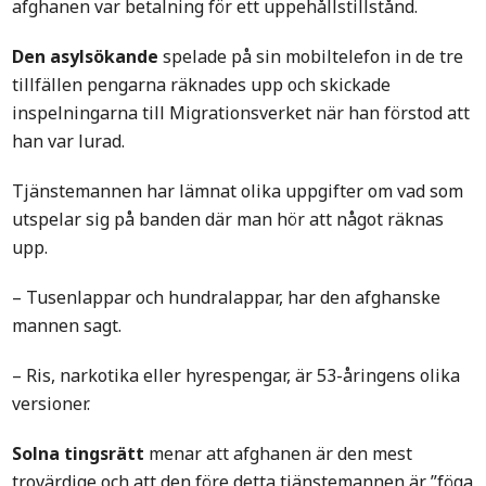
afghanen var betalning för ett uppehållstillstånd.
Den asylsökande
spelade på sin mobiltelefon in de tre
tillfällen pengarna räknades upp och skickade
inspelningarna till Migrationsverket när han förstod att
han var lurad.
Tjänstemannen har lämnat olika uppgifter om vad som
utspelar sig på banden där man hör att något räknas
upp.
– Tusenlappar och hundralappar, har den afghanske
mannen sagt.
– Ris, narkotika eller hyrespengar, är 53-åringens olika
versioner.
Solna tingsrätt
menar att afghanen är den mest
trovärdige och att den före detta tjänstemannen är ”föga