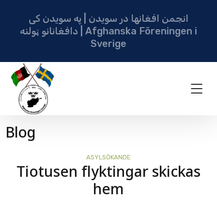
انجمن افغانها در سویدن | په سویدن کی
دافغانانو ټولنه | Afghanska Föreningen i
Sverige
Blog
ASYLSÖKANDE
Tiotusen flyktingar skickas
hem