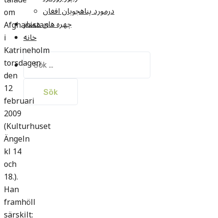
درمورد پناهجويان افغان
om
چهره های ممتاز
Afghanistan
خانه
i
Katrineholm
Sök
torsdagen
efter:
den
12
februari
2009
(Kulturhuset
Ängeln
kl 14
och
18.).
Han
framhöll
särskilt: