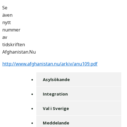
Se
även
nytt
nummer
av
tidskriften
Afghanistan.Nu
http://www.afghanistan.nu/arkiv/anu109.pdf
Asylsökande
Integration
Val i Sverige
Meddelande