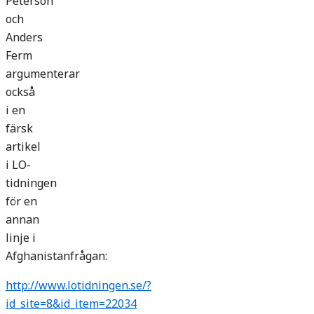
Peterson
och
Anders
Ferm
argumenterar
också
i en
färsk
artikel
i LO-
tidningen
för en
annan
linje i
Afghanistanfrågan:
http://www.lotidningen.se/?
id_site=8&id_item=22034