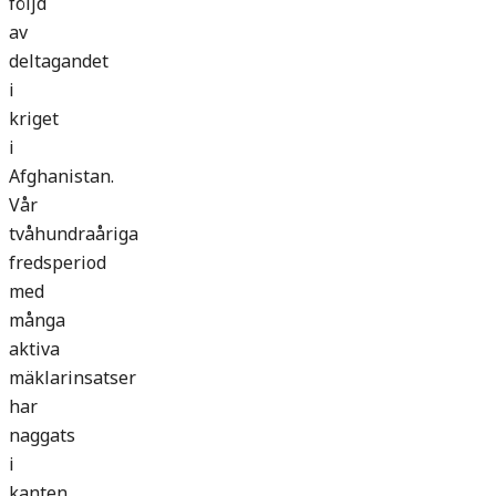
följd
av
deltagandet
i
kriget
i
Afghanistan.
Vår
tvåhundraåriga
fredsperiod
med
många
aktiva
mäklarinsatser
har
naggats
i
kanten.