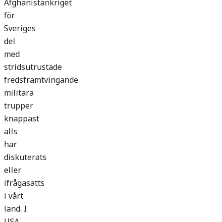
Afghanistankriget
för
Sveriges
del
med
stridsutrustade
fredsframtvingande
militära
trupper
knappast
alls
har
diskuterats
eller
ifrågasatts
i vårt
land. I
USA,