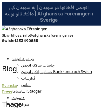
انجمن افغانها در سویدن | په سویدن کی
دافغانانو ټولنه | Afghanska Föreningen i
Sverige
Skriv till oss:
info@afghanskaforeningen.se
Swish:1233490885
در مورد انجمن
جلسات سالانه انجمن
Blog
حساب بانکی انجمن Bankkonto och Swish
گزارشات
تماس
Svenska
اساسنامه Stadgar
Press
عضویت
Thage
شوراي زنان