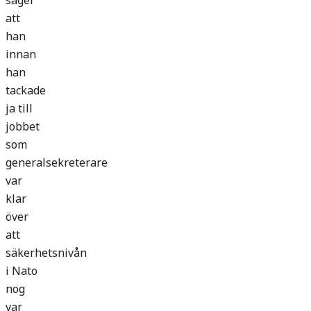
säger
att
han
innan
han
tackade
ja till
jobbet
som
generalsekreterare
var
klar
över
att
säkerhetsnivån
i Nato
nog
var