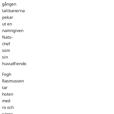
gången
talibanerna
pekar
ut en
namngiven
Nato-
chef
som
sin
huvudfiende.
Fogh
Rasmussen
tar
hoten
med
ro och