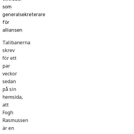
som
generalsekreterare
för
alliansen
Talibanerna
skrev
för ett
par
veckor
sedan
på sin
hemsida,
att
Fogh
Rasmussen
är en