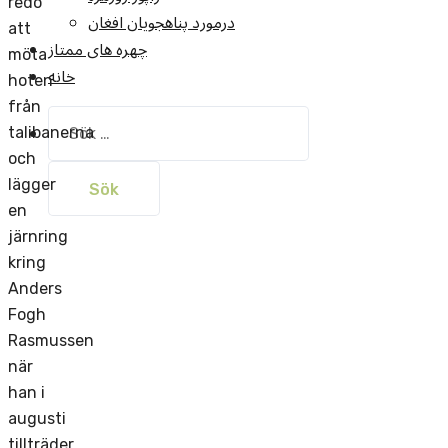
redo
درمورد پناهجويان افغان
att
چهره های ممتاز
möta
خانه
hoten
från
Sök
talibanerna
efter:
och
lägger
en
järnring
kring
Anders
Fogh
Rasmussen
när
han i
augusti
tillträder