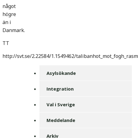
något
högre
än i
Danmark.
TT
http://svt.se/2.22584/1.1549462/talibanhot_mot_fogh_ra
Asylsökande
Integration
Val i Sverige
Meddelande
Arkiv