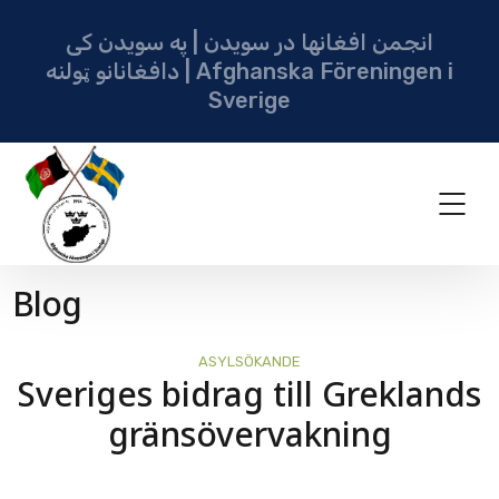
انجمن افغانها در سویدن | په سویدن کی
دافغانانو ټولنه | Afghanska Föreningen i
Sverige
Blog
ASYLSÖKANDE
Sveriges bidrag till Greklands