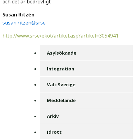
och det är bedrövligt.
Susan Ritzén
susan.ritzen@sr.se
http://www.sr.se/ekot/artikel.asp?artikel=3054941
Asylsökande
Integration
Val i Sverige
Meddelande
Arkiv
Idrott