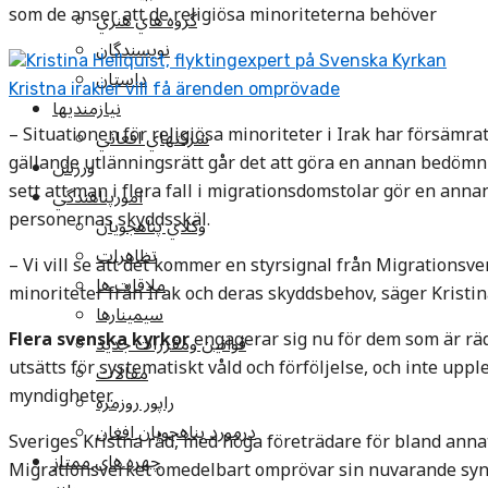
som de anser att de religiösa minoriteterna behöver
گروه هاي هنري
نويسندگان
Kristina Hellquist, flyktingexpert på Svenska Kyrkan
داستان
Kristna irakier vill få ärenden omprövade
نيازمنديها
– Situationen för religiösa minoriteter i Irak har försämrat
شرکتهاي افغاني
gällande utlänningsrätt går det att göra en annan bedömn
ورزش
sett att man i flera fall i migrationsdomstolar gör en an
امورپناهندگي
personernas skyddsskäl.
وکلاي پناهجويان
تظاهرات
– Vi vill se att det kommer en styrsignal från Migrationsve
ملاقات ها
minoriteter från Irak och deras skyddsbehov, säger Kristin
سيمينارها
Flera svenska kyrkor
engagerar sig nu för dem som är rädda
قوانين ومقررات جديد
utsätts för systematiskt våld och förföljelse, och inte uppl
مقالات
myndigheter.
راپور روزمره
درمورد پناهجويان افغان
Sveriges Kristna råd, med höga företrädare för bland anna
چهره های ممتاز
Migrationsverket omedelbart omprövar sin nuvarande syn: a