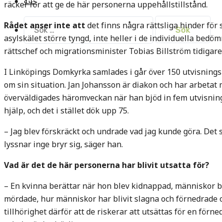
خانه
räcker för att ge de här personerna uppehållstillstånd.
Sök
Rådet anser inte att
det finns några rättsliga hinder för
efter:
asylskälet större tyngd, inte heller i de individuella be
rättschef och migrationsminister Tobias Billström tidigare
I Linköpings Domkyrka samlades i går över 150 utvisningsh
om sin situation. Jan Johansson är diakon och har arbetat 
överväldigades häromveckan när han bjöd in fem utvisnin
hjälp, och det i stället dök upp 75.
– Jag blev förskräckt och undrade vad jag kunde göra. Det 
lyssnar inge bryr sig, säger han.
Vad är det de här personerna har blivit utsatta för?
– En kvinna berättar när hon blev kidnappad, människor 
mördade, hur människor har blivit slagna och förnedrade oc
tillhörighet därför att de riskerar att utsättas för en förn