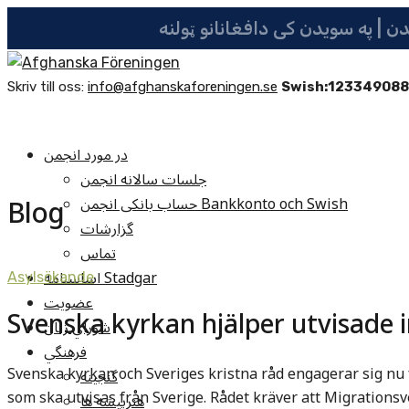
Skriv till oss:
info@afghanskaforeningen.se
Swish:12334908
در مورد انجمن
جلسات سالانه انجمن
Blog
حساب بانکی انجمن Bankkonto och Swish
گزارشات
تماس
اساسنامه Stadgar
Asylsökande
عضویت
Svenska kyrkan hjälper utvisade i
شوراي زنان
فرهنگي
Svenska kyrkan och Sveriges kristna råd engagerar sig nu 
گنجينه
som ska utvisas från Sverige. Rådet kräver att Migrationsve
هنرپيشه ها