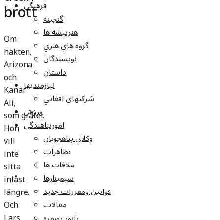
فرهنگي
brott
گنجينه
هنرپيشه ها
Om
گروه هاي هنري
häkten,
نويسندگان
Arizona
داستان
och
نيازمنديها
Kanar
شرکتهاي افغاني
Ali,
ورزش
som gråter.
امورپناهندگي
Hon
وکلاي پناهجويان
vill
تظاهرات
inte
ملاقات ها
sitta
سيمينارها
inlåst
قوانين ومقررات جديد
längre.
مقالات
Och
Lars
راپور روزمره