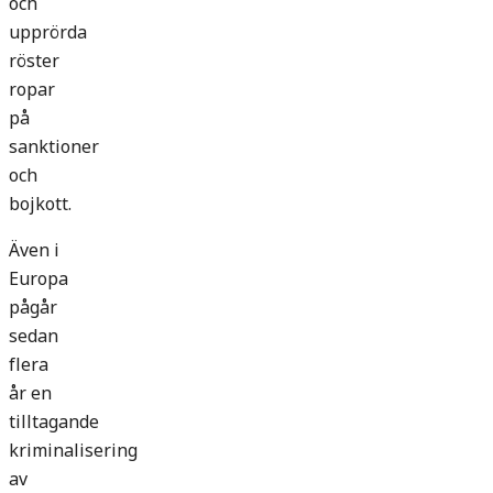
och
upprörda
röster
ropar
på
sanktioner
och
bojkott.
Även i
Europa
pågår
sedan
flera
år en
tilltagande
kriminalisering
av