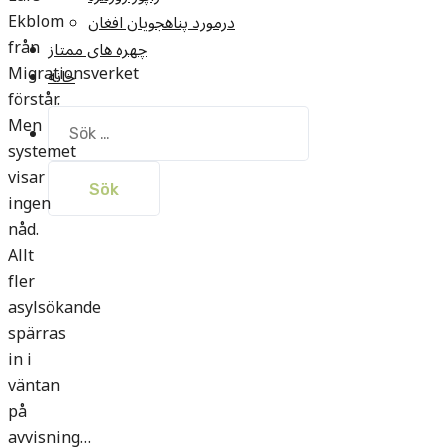
Ekblom
درمورد پناهجويان افغان
från
چهره های ممتاز
Migrationsverket
خانه
förstår.
Sök
Men
efter:
systemet
visar
ingen
nåd.
Allt
fler
asylsökande
spärras
in i
väntan
på
avvisning…