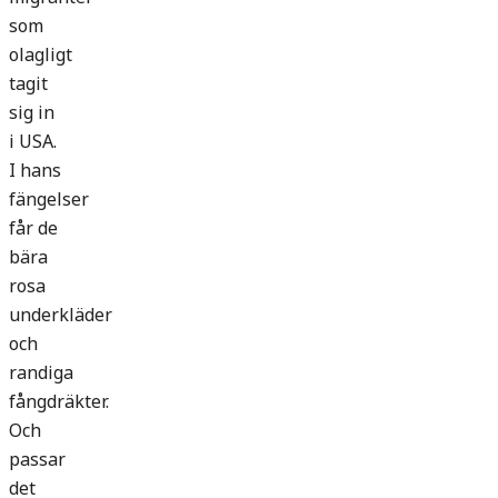
som
olagligt
tagit
sig in
i USA.
I hans
fängelser
får de
bära
rosa
underkläder
och
randiga
fångdräkter.
Och
passar
det