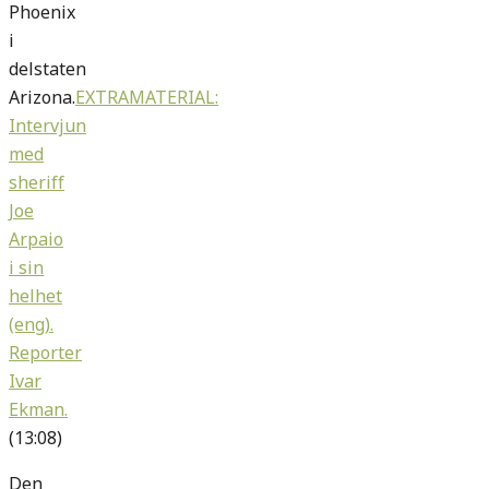
Phoenix
i
delstaten
Arizona.
EXTRAMATERIAL:
Intervjun
med
sheriff
Joe
Arpaio
i sin
helhet
(eng).
Reporter
Ivar
Ekman.
(13:08)
Den