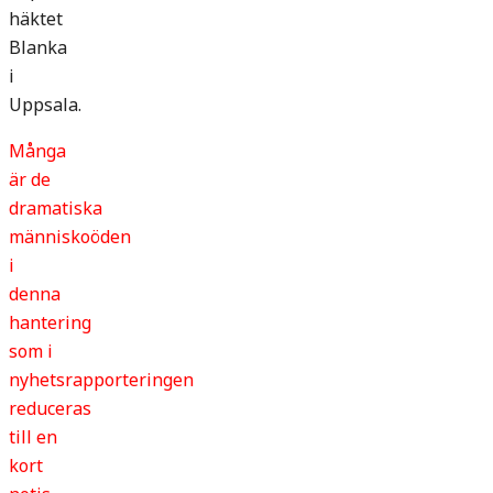
häktet
Blanka
i
Uppsala.
Många
är de
dramatiska
människoöden
i
denna
hantering
som i
nyhetsrapporteringen
reduceras
till en
kort