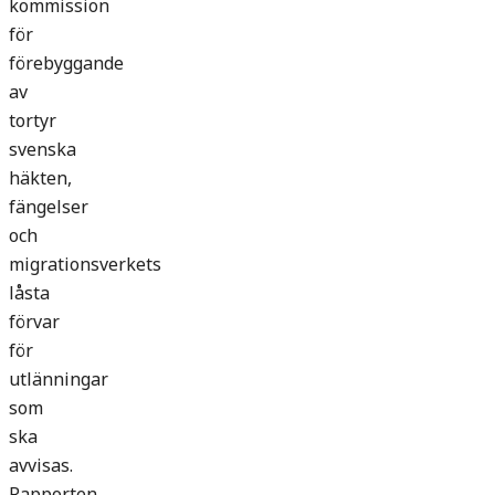
kommission
för
förebyggande
av
tortyr
svenska
häkten,
fängelser
och
migrationsverkets
låsta
förvar
för
utlänningar
som
ska
avvisas.
Rapporten