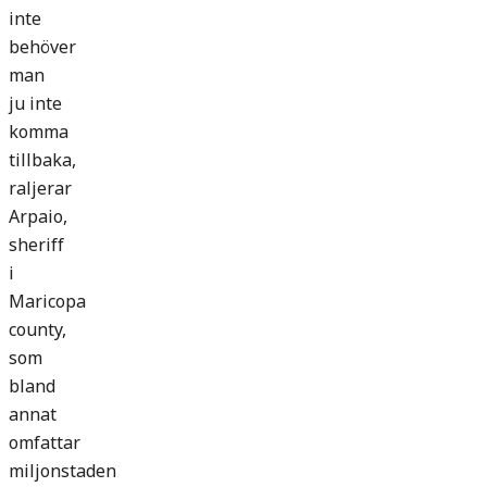
inte
behöver
man
ju inte
komma
tillbaka,
raljerar
Arpaio,
sheriff
i
Maricopa
county,
som
bland
annat
omfattar
miljonstaden