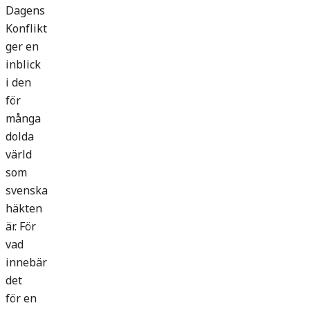
Dagens
Konflikt
ger en
inblick
i den
för
många
dolda
värld
som
svenska
häkten
är. För
vad
innebär
det
för en