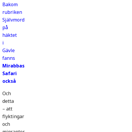
Bakom
rubriken
Självmord
på
häktet
i
Gävle
fanns
Mirabbas
Safari
också
Och
detta
– att
flyktingar
och
migranter