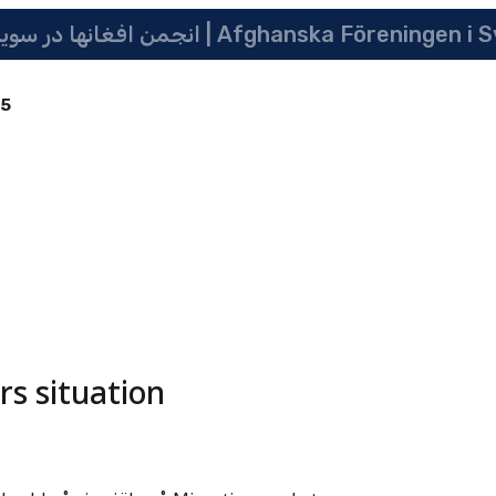
انجمن افغانها در سویدن | په سویدن کی دافغانانو ټولنه | Afghanska Före
85
rs situation