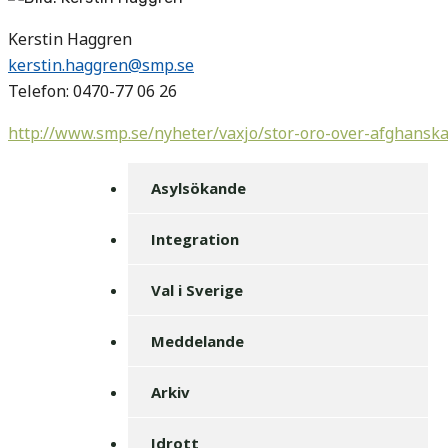
Kerstin Haggren
kerstin.haggren@smp.se
Telefon: 0470-77 06 26
http://www.smp.se/nyheter/vaxjo/stor-oro-over-afghanska
Asylsökande
Integration
Val i Sverige
Meddelande
Arkiv
Idrott