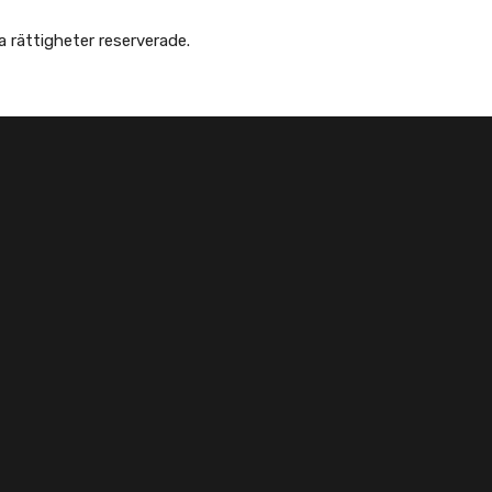
 Afghanska Föreningen - انجمن افغانها در سویدن. Alla rättigheter reserverade.