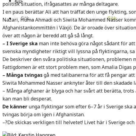
خانه
politisk situation, ifrågasattes av många deltagare.
I en paus berättar Ali att han träffat den unge flykting, som
Sök
Nazari, Huma Ahmadi och Siwita Mohammed Nasser kommer 
efter:
Afghanistankommittén i Växjö. De är oroade över situation
över att någon är beredd att gå så långt.
– I Sverige ska
man inte behöva göra något sådant för att
svenska myndigheter riktigt vill lyssna på flyktingarna, 
De beskriver den svåra politiska situationen, problemen me
Fattigdomen är ett stort problem men, som Amalia Digas påpe
– Många tvingas
gå med talibanerna för att få pengar att
Siwita Mohammed Nasser anknyter åter till den skadade l
– Många afghaner är blyga och har svårt att berätta, trots a
kan man bli desperat.
De känner
unga flyktingar som efter 6–7 år i Sverige ska av
tvingas börja om igen i Afghanistan.
–?De skickas verkligen till helvetet! Livet här i Sverige och