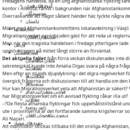
Fredagens händelse, då en ung afghanistansk flykting tänd
گروه هاي هنري
kontor i Alvesta, fanns i bakgrunden när Afghanistankommi
نويسندگان
Överraskande att något sådant händer här, tyckte några d
داستان
Mötet med Afghanistankommitténs lokalavdelning i Växjö v
نيازمنديها
Migrationsverket var inbjuden gäst för att reda ut reglern
شرکتهاي افغاني
Men när den tragiska händelsen i fredags ytterligare lade
ورزش
uppslutningen på mötet långt större än förväntat.
امورپناهندگي
Det aktuella fallet
från förra veckan diskuterades inte di
وکلاي پناهجويان
sekretesskäl kunde inte Amalia Digas svara på några frågo
تظاهرات
Men efter en stunds djupdykning i det digra regelverket fö
ملاقات ها
övergick frågorna och diskussionen till att handla om den k
سيمينارها
Hur kan Migrationsverket veta att Afghanistan är säkert? 
قوانين ومقررات جديد
har Migrationsverket om en avvisad flykting råkar illa ut?
مقالات
–?De flesta afhanska flyktingar fick uppehållstillstånd u
راپور روزمره
ute i provinserna är det fortfarande samma krigsherrar s
درمورد پناهجويان افغان
Ali Nazari.
چهره های ممتاز
Att människor skickas tillbaka till det oroliga Afghanistan