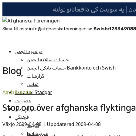
Skriv till oss:
info@afghanskaforeningen.se
Swish:12334908
در مورد انجمن
جلسات سالانه انجمن
Blog
حساب بانکی انجمن Bankkonto och Swish
گزارشات
تماس
اساسنامه Stadgar
Asylsökande
عضویت
Stor oro över afghanska flyktinga
شوراي زنان
فرهنگي
Växjö
2009-04-08 | Uppdaterad 2009-04-08
گنجينه
هنرپيشه ها