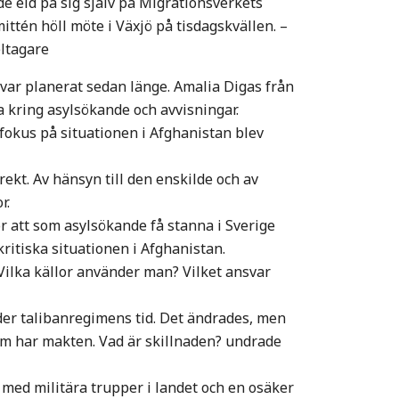
e eld på sig själv på Migrationsverkets
ttén höll möte i Växjö på tisdagskvällen. –
eltagare
ar planerat sedan länge. Amalia Digas från
a kring asylsökande och avvisningar.
 fokus på situationen i Afghanistan blev
rekt. Av hänsyn till den enskilde och av
r.
r att som asylsökande få stanna i Sverige
ritiska situationen i Afghanistan.
Vilka källor använder man? Vilket ansvar
nder talibanregimens tid. Det ändrades, men
om har makten. Vad är skillnaden? undrade
, med militära trupper i landet och en osäker