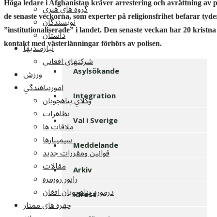
Höga ledare i Afghanistan kräver arrestering och avrättning av pe
گروه هاي هنري
de senaste veckorna, som experter på religionsfrihet befarar tyder
نويسندگان
”institutionaliserade” i landet. Den senaste veckan har 20 krist
داستان
kontakt med västerlänningar förhörs av polisen.
نيازمنديها
شرکتهاي افغاني
Asylsökande
ورزش
امورپناهندگي
Integration
وکلاي پناهجويان
تظاهرات
Val i Sverige
ملاقات ها
سيمينارها
Meddelande
قوانين ومقررات جديد
مقالات
Arkiv
راپور روزمره
درمورد پناهجويان افغان
Idrott
چهره های ممتاز