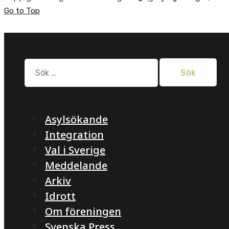
Go to Top
Sök
efter:
Asylsökande
Integration
Val i Sverige
Meddelande
Arkiv
Idrott
Om föreningen
Svenska Press