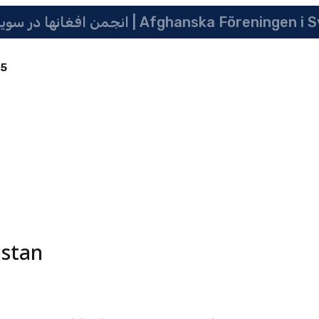
انجمن افغانها در سویدن | په سویدن کی دافغانانو ټولنه | Afghanska Före
85
istan