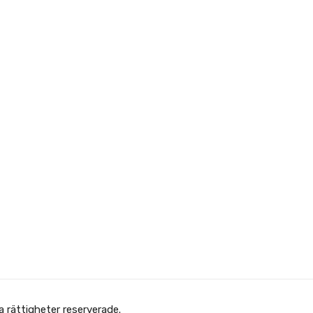
 Afghanska Föreningen - انجمن افغانها در سویدن. Alla rättigheter reserverade.