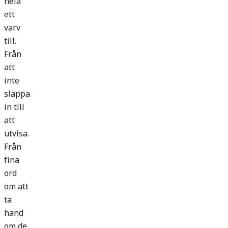
hela
ett
varv
till.
Från
att
inte
släppa
in till
att
utvisa.
Från
fina
ord
om att
ta
hand
om de