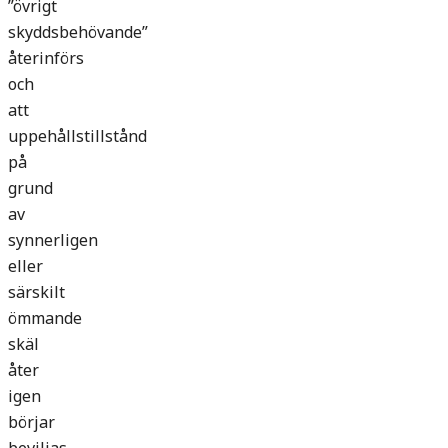
”övrigt
skyddsbehövande”
återinförs
och
att
uppehållstillstånd
på
grund
av
synnerligen
eller
särskilt
ömmande
skäl
åter
igen
börjar