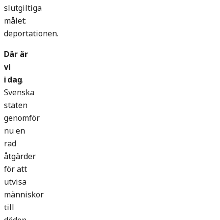
slutgiltiga
målet:
deportationen.
Där är
vi
i dag
.
Svenska
staten
genomför
nu en
rad
åtgärder
för att
utvisa
människor
till