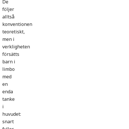
De
följer
alltså
konventionen
teoretiskt,
men i
verkligheten
försätts
barn i
limbo
med
en
enda
tanke
i
huvudet:
snart