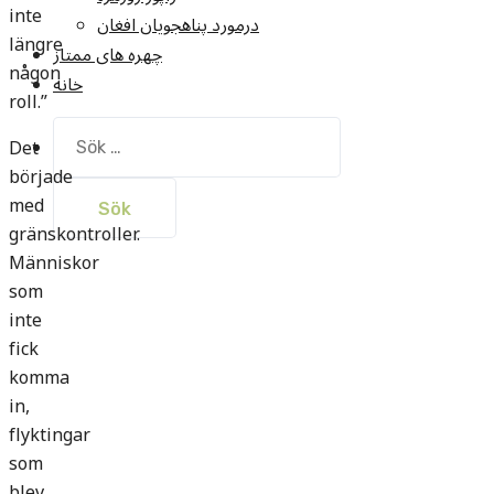
inte
درمورد پناهجويان افغان
längre
چهره های ممتاز
någon
خانه
roll.”
Sök
Det
efter:
började
med
gränskontroller.
Människor
som
inte
fick
komma
in,
flyktingar
som
blev