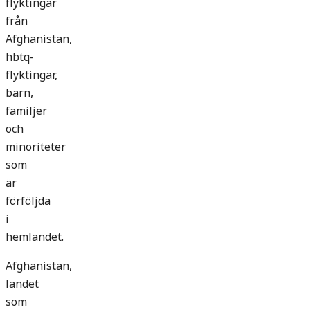
flyktingar
från
Afghanistan,
hbtq-
flyktingar,
barn,
familjer
och
minoriteter
som
är
förföljda
i
hemlandet.
Afghanistan,
landet
som