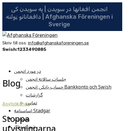
انجمن افغانها در سویدن | په سویدن کی
دافغانانو ټولنه | Afghanska Föreningen i
Sverige
Skriv till oss:
info@afghanskaforeningen.se
Swish:1233490885
در مورد انجمن
جلسات سالانه انجمن
Blog
حساب بانکی انجمن Bankkonto och Swish
گزارشات
تماس
Asylsökande
اساسنامه Stadgar
Stoppa
عضویت
utvisningarna
شوراي زنان