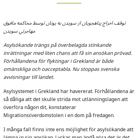
توقف اخراج پناهجويان از سويدن به يونان توسط محاکمه مافوق
مهاجرتي سويدن
Asylsökande trängs på överbelagda stinkande
inrättningar med liten chans att få sin ansökan prövad.
Förhållandena för flyktingar i Grekland är både
omänskliga och oacceptabla. Nu stoppas svenska
avvisningar till landet.
Asylsystemet i Grekland har havererat. Förhållandena är
så dåliga att det skulle strida mot utlänningslagen att
överföra någon dit, konstaterar
Migrationsöverdomstolen i en dom på fredagen.
I många fall finns inte ens möjlighet för asylsökande att
lämna in sin ansökan. Lyckas man ändå göra det är det