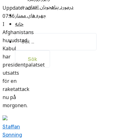
درمورد پناهجويان افغان
Uppdaterad:
چهره های ممتاز
07:56
خانه
I
Afghanistans
Sök
huvudstad
efter:
Kabul
har
presidentpalatset
utsatts
för en
raketattack
nu på
morgonen.
Staffan
Sonning