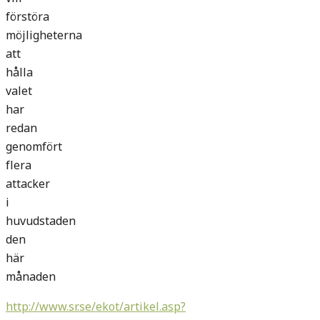
förstöra
möjligheterna
att
hålla
valet
har
redan
genomfört
flera
attacker
i
huvudstaden
den
här
månaden
http://www.sr.se/ekot/artikel.asp?