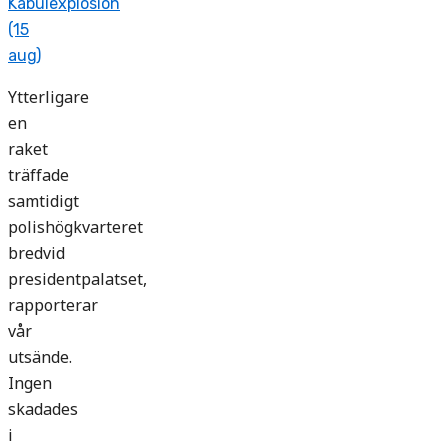
Kabulexplosion
(15
aug)
Ytterligare
en
raket
träffade
samtidigt
polishögkvarteret
bredvid
presidentpalatset,
rapporterar
vår
utsände.
Ingen
skadades
i