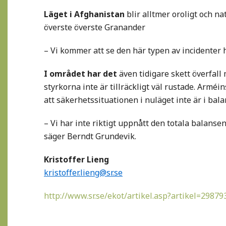
Läget i Afghanistan
blir alltmer oroligt och na
överste överste Granander
– Vi kommer att se den här typen av incidenter
I området har det
även tidigare skett överfall
styrkorna inte är tillräckligt väl rustade. Arm
att säkerhetssituationen i nuläget inte är i bal
– Vi har inte riktigt uppnått den totala balansen
säger Berndt Grundevik.
Kristoffer Lieng
kristoffer.lieng@sr.se
http://www.sr.se/ekot/artikel.asp?artikel=29879