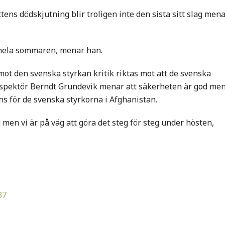
ttens dödskjutning blir troligen inte den sista sitt slag men
 hela sommaren, menar han.
 mot den svenska styrkan kritik riktas mot att de svenska
éinspektör Berndt Grundevik menar att säkerheten är god me
ans för de svenska styrkorna i Afghanistan.
 men vi är på väg att göra det steg för steg under hösten,
37