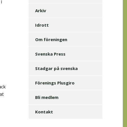
 i
Arkiv
Idrott
Om föreningen
Svenska Press
Stadgar på svenska
Förenings Plusgiro
ack
at
Bli medlem
Kontakt