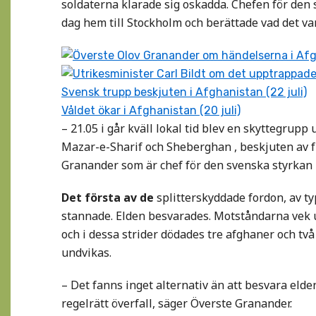
soldaterna klarade sig oskadda. Chefen för den 
dag hem till Stockholm och berättade vad det v
Överste Olov Granander om händelserna i Af
Utrikesminister Carl Bildt om det upptrappade
Svensk trupp beskjuten i Afghanistan (22 juli)
Våldet ökar i Afghanistan (20 juli)
– 21.05 i går kväll lokal tid blev en skyttegru
Mazar-e-Sharif och Sheberghan , beskjuten av fi
Granander som är chef för den svenska styrkan 
Det första av de
splitterskyddade fordon, av ty
stannade. Elden besvarades. Motståndarna vek 
och i dessa strider dödades tre afghaner och tv
undvikas.
– Det fanns inget alternativ än att besvara elden 
regelrätt överfall, säger Överste Granander.