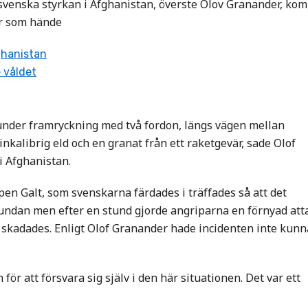
svenska styrkan i Afghanistan, överste Olov Granander, kom
ar som hände
ghanistan
 våldet
pp under framryckning med två fordon, längs vägen mellan
nkalibrig eld och en granat från ett raketgevär, sade Olof
i Afghanistan.
pen Galt, som svenskarna färdades i träffades så att det
undan men efter en stund gjorde angriparna en förnyad att
å skadades. Enligt Olof Granander hade incidenten inte kunn
för att försvara sig själv i den här situationen. Det var ett