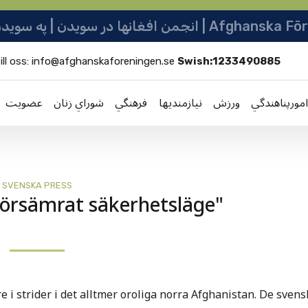
ها در سویدن | په سویدن کی دافغانانو ټولنه
ill oss:
info@afghanskaforeningen.se
Swish:1233490885
امورپناهندگي
ورزش
نيازمنديها
فرهنگي
شوراي زنان
عضویت
SVENSKA PRESS
försämrat säkerhetsläge"
e i strider i det alltmer oroliga norra Afghanistan. De sven