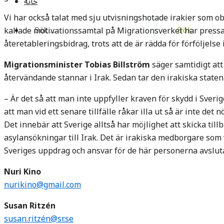
خانه
Vi har också talat med sju utvisningshotade irakier som ob
Sök
kallade motivationssamtal på Migrationsverket har pressats
efter:
återetableringsbidrag, trots att de är rädda för förföljelse i
Migrationsminister Tobias Billström
säger samtidigt att
återvändande stannar i Irak. Sedan tar den irakiska state
– Är det så att man inte uppfyller kraven för skydd i Sver
att man vid ett senare tillfälle råkar illa ut så är inte det
Det innebär att Sverige alltså har möjlighet att skicka til
asylansökningar till Irak. Det är irakiska medborgare som v
Sveriges uppdrag och ansvar för de här personerna avsluta
Nuri Kino
nurikino@gmail.com
Susan Ritzén
susan.ritzén@sr.se