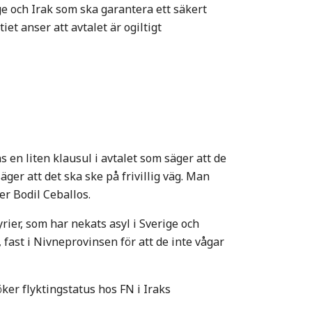
ge och Irak som ska garantera ett säkert
et anser att avtalet är ogiltigt
ns en liten klausul i avtalet som säger att de
säger att det ska ske på frivillig väg. Man
er Bodil Ceballos.
yrier, som har nekats asyl i Sverige och
k, fast i Nivneprovinsen för att de inte vågar
öker flyktingstatus hos FN i Iraks