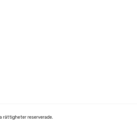
 Afghanska Föreningen - انجمن افغانها در سویدن. Alla rättigheter reserverade.