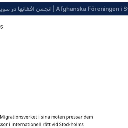
انجمن افغانها در سویدن | په سویدن کی دافغانانو ټولنه | Afghanska Före
85
t Migrationsverket i sina möten pressar dem
sor i internationell rätt vid Stockholms