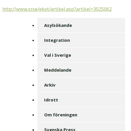
http://www.sr.se/ekot/artikel.asp?artikel=3025062
Asylsökande
Integration
Val i Sverige
Meddelande
Arkiv
Idrott
Om föreningen
Svenska Press