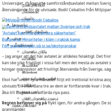
Universitet, ifrågasatte samförståndsavtalet mellan Sveri
گروه هاي هنري
återvändande för de utvisade. Bodil Ceballos från Miljöparti
نويسندگان
داستان
Miljöpartisten Bodil Ceballos
نيازمنديها
Samförståndsavtalet mellan Sverige och Irak
شرکتهاي افغاني
”Avtalet kan inte garantera säkerheten”
ورزش
Bakgrund: Minoriteter i kläm i irakisk kamp
امورپناهندگي
Följ granskningen på sr.se/ekotgranskar
وکلاي پناهجويان
– Jag anser att det här avtalet är alldeles felaktigt. Det fin
تظاهرات
kan ske icke frivilligt i vissa fall men det mesta av avtalet 
ملاقات ها
tvingar människor att frivilligt återvända från Sverige, säg
سيمينارها
قوانين ومقررات جديد
Ekot har under fyra månader följt ett trettiotal kristna ass
مقالات
utvisats till Irak. Bara tre av dem är fortfarande kvar i Ira
راپور روزمره
åka till Bagdad och utfärda nya pass.
درمورد پناهجويان افغان
Resten befinner sig på
flykt igen, för andra gången. De s
چهره های ممتاز
grannländer.