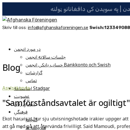
Skriv till oss:
info@afghanskaforeningen.se
Swish:12334908
در مورد انجمن
جلسات سالانه انجمن
Blog
حساب بانکی انجمن Bankkonto och Swish
گزارشات
تماس
اساسنامه Stadgar
Asylsökande
عضویت
"Samförståndsavtalet är ogiltigt"
شوراي زنان
فرهنگي
Ekot har visat hur sju utvisningshotade irakier uppger at
گنجينه
att gå med på att återvända frivilligt. Said Mamoudi, profes
هنرپيشه ها