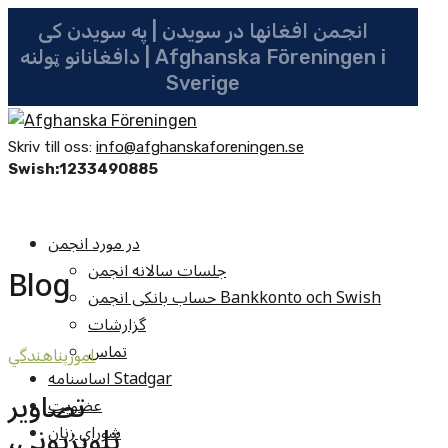
انجمن افغانها در سویدن | په سویدن کی
دافغانانو ټولنه | Afghanska Föreningen i
Sverige
Skriv till oss:
info@afghanskaforeningen.se
Swish:1233490885
در مورد انجمن
جلسات سالانه انجمن
Blog
حساب بانکی انجمن Bankkonto och Swish
گزارشات
تماس
امورپناهندگي
اساسنامه Stadgar
تصاویر
عضویت
تلویزیونی،
شوراي زنان