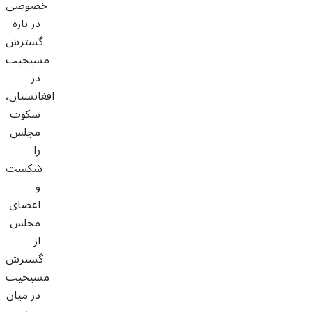
خصوصی
در باره
گسترش
مسیحیت
در
افغانستان،
سکوت
مجلس
را
شکست
و
اعضای
مجلس
از
گسترش
مسیحیت
در میان