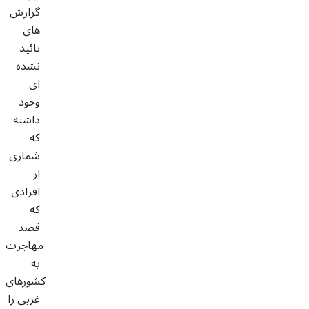
گزارش
های
تائید
نشده
ای
وجود
داشته
که
شماری
از
افرادی
که
قصد
مهاجرت
به
کشورهای
غربی را