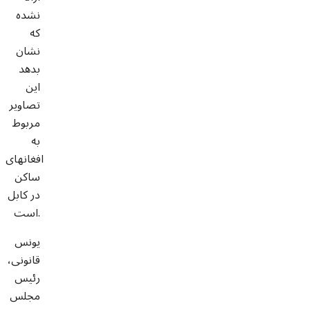
نشده
که
نشان
بدهد
این
تصاویر
مربوط
به
افغانهای
ساکن
در کابل
است.
یونس
قانونی،
رئیس
مجلس