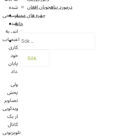
درمورد پناهجويان افغان
شده
مسیحی
چهره های ممتاز
شده
خانه
اند، به
Sök
اعتصاب
efter:
کاری
خود
پایان
داد.
ولی
پخش
تصاویر
ویدئویی
از یک
کانال
تلویزیونی