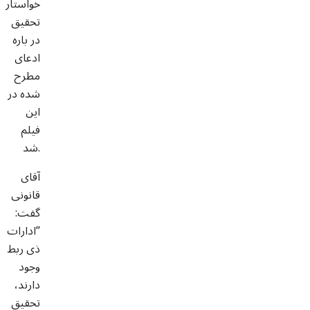
خواستار
تحقیق
در باره
ادعای
مطرح
شده در
این
فیلم
شد.
آقای
قانونی
گفت:
”ادارات
ذی ربط
وجود
دارند،
تحقیق