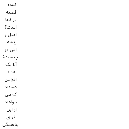
کنند؛
قضیه
در کجا
است؟
اصل و
ریشه
اش در
چیست؟
آیا یک
تعداد
افرادی
هستند
که می
خواهند
از این
طریق
پناهندگی