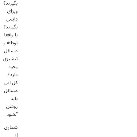
بگیرند؟
ویزای
دایمی
بگیرند؟
یا واقعا
توطئه و
مسائل
تبشیری
وجود
دارد؟
کل این
مسائل
باید
روشن
شود.”
شماری
از