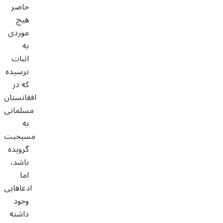
حاضر
هیچ
موردی
به
اثبات
نرسیده
که در
افغانستان
مسلمانی
به
مسیحیت
گرویده
باشد،
اما
ادعاهایی
وجود
داشته