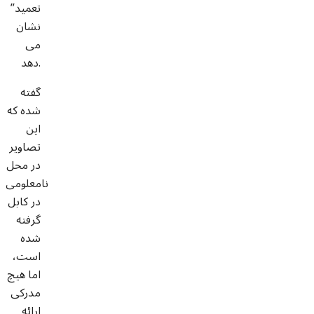
تعمید”
نشان
می
دهد.
گفته
شده که
این
تصاویر
در محل
نامعلومی
در کابل
گرفته
شده
است،
اما هیچ
مدرکی
ارائه