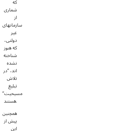
که
شماری
از
سازمانهای
غیر
دولتی،
که هنوز
شناخته
نشده
اند، ”در
تلاش
تبلیغ
مسیحیت”
هستند.
همچنین
پیش از
این