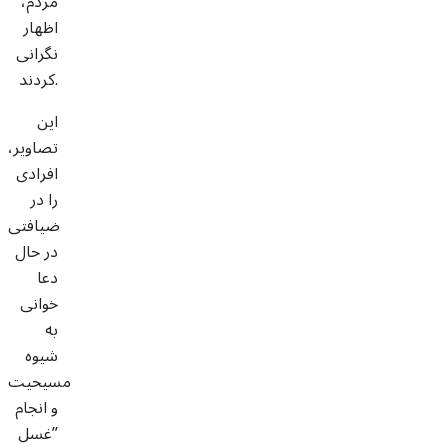
مردم،
اظهار
نگرانی
کردند.
این
تصاویر،
افرادی
را در
ضیافتی
در حال
دعا
خوانی
به
شیوه
مسیحیت
و انجام
”غسل