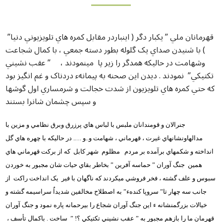
”قهرمانان ملي ” يکبار دگر ( اينباردر مقابل کمره هاي تلويزيوني دنيا
) با شنيدن صداي يک گلوله بطور دسته جمعي ، با کمال شجاعت
وشهامت در حاليکه همدگر را زير پا مينمودند ، ” عقب نشيني
تکتيکي” نمودند . ديدن اين صحنه به پيمانهء دردناک و غم انگيز بود
که حتي کمره هاي تلويزيون از شدت خجالت و شرمساري اول گوشها
و سپس چشمان شانرا بستند
جنرالان و قومندانان ملبس با لباس هاي پرزرق وبرق نظامي و مزين با
مدالهاونشانهاي غيرت ، قهرماني ، شهامت و..و …. در حاليکه با چهره هاي گل
انداخته و شکمهاي برآمده بر مردم مظلوم شهر کابل که از برکت قهرماني هاي
همين جنگ آوران ” حماسه آفرين ” بخاطر بقاي حيات شان مجبور به خوردن
سبوس و علف گشته ، فخر فروشي ميکردند که ناگهان با فير يک انداخت راکت از
جانب سه چهار تا” سروپا کندهء” به اصطلاح مخالفين شديداٌ سراسيمه گشته و
خيالات بزرگمنشانه ء اين جنگ آوران شجاع را بيرحمانه پاره نمود و جنگ آوران
قهرمان ما را بازهم مجبور به ” عقب نشيني تکتيکي ؟! ” ساخت . باکمال تأسف ،