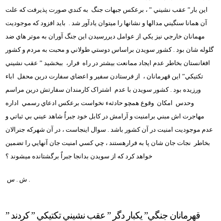
اين بار” عقب نشيني ” ، برعکس جبهات جنگ به کندي صورت پذيرفت که علت
آن همانا سنگيني مدالها و نشانها را ميتوان يادآور شد .
بايد افزود که موجوديت
مهمانان خارجي نيز يکي از عوامل ديررسيدن اين جنگ آوران به موتر هاي ضد
گلوله شان بود . کشور سويدن براساس دوستي طولاني و محبت به مردم و کشور
افغانستان بخاطر عدم ايجاد ممانعت بيشتر در راه فرار، ببخشيد ” عقب نشيني
تکتيکي” اين قهرمانان ، از فرستادن سفير و اعضاي سفارت درين محفل اباء
ورزيده بود . کشور سويدن با عدم اشتراک کارمندان سفارتش درين مراسم
وحدس امکان وقوع همچو حادثهء نخواست برعکس ادعاي رسمي اداره
مهاجرت اش مبني برامنيت و آرامش در کابل خود جبراٌ شاهد عيني بي ثباتي و
عدم موجوديت امنيت در آن کشور باشد . سوال اينجاست ، در آن شهرکه جنرالان
بخاطر نجات جان شان پا به فرارهستند ، چي کسي امنيت جان آنهايي را تضمين
خواهد کرد که از سويدن بدانجا جبراٌ برگشتانده ميشوند ؟
ش . س .
” قهرمانان جنگي” يکبار دگر ” عقب نشيني تکتيکي ” کردند