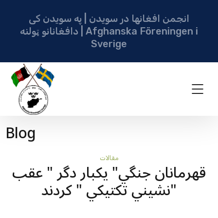
انجمن افغانها در سویدن | په سویدن کی
دافغانانو ټولنه | Afghanska Föreningen i
Sverige
Blog
مقالات
قهرمانان جنگي" يکبار دگر " عقب
نشيني تکتيکي " کردند"