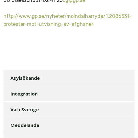
CG Claesson
031-62 41 25
cg@gp.se
http://www.gp.se/nyheter/molndalharryda/1.2086531-
protester-mot-utvisning-av-afghaner
Asylsökande
Integration
Val i Sverige
Meddelande