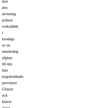
mot
den
utvisning
polisen
verkställde
i
torsdags
av en
minderårig
afghan
till den
hårt
krigsdrabbade
provinsen
Ghazni
och
kräver
stopp