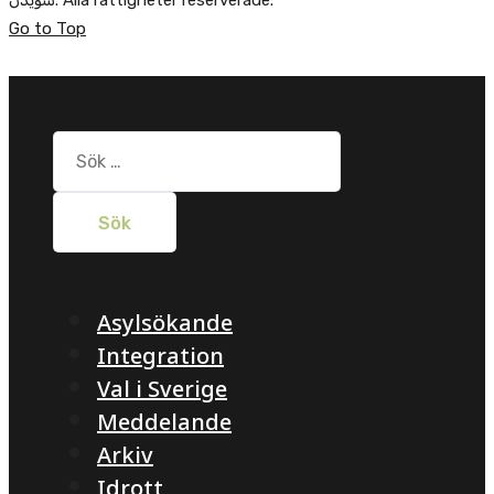
Go to Top
Sök
efter:
Asylsökande
Integration
Val i Sverige
Meddelande
Arkiv
Idrott