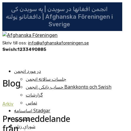
انجمن افغانها در سویدن | په سویدن کی
دافغانانو ټولنه | Afghanska Föreningen i
Sverige
Skriv till oss:
info@afghanskaforeningen.se
Swish:1233490885
در مورد انجمن
جلسات سالانه انجمن
Blog
حساب بانکی انجمن Bankkonto och Swish
گزارشات
تماس
Arkiv
اساسنامه Stadgar
Pressmeddelande
عضویت
från
شوراي زنان