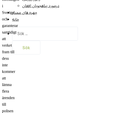
درمورد پناهجويان افغان
i
چهره های ممتاز
Sverige
خانه
och
garanterar
Sök
samtidigt
efter:
att
verket
fram till
dess
inte
kommer
att
lämna
flera
ärenden
till
polisen