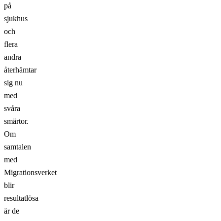
på
sjukhus
och
flera
andra
återhämtar
sig nu
med
svåra
smärtor.
Om
samtalen
med
Migrationsverket
blir
resultatlösa
är de