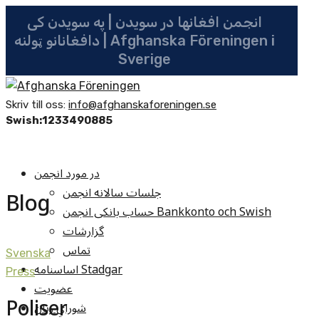
انجمن افغانها در سویدن | په سویدن کی
دافغانانو ټولنه | Afghanska Föreningen i
Sverige
Skriv till oss:
info@afghanskaforeningen.se
Swish:1233490885
در مورد انجمن
جلسات سالانه انجمن
Blog
حساب بانکی انجمن Bankkonto och Swish
گزارشات
تماس
Svenska
اساسنامه Stadgar
Press
عضویت
Poliser
شوراي زنان