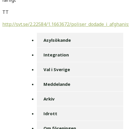
farligt
TT
http://svt.se/2.22584/1.1663672/poliser_dodade_i_afghani
Asylsökande
Integration
Val i Sverige
Meddelande
Arkiv
Idrott
Om föreningen