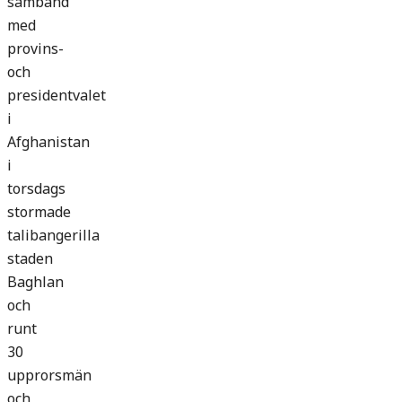
samband
med
provins-
och
presidentvalet
i
Afghanistan
i
torsdags
stormade
talibangerilla
staden
Baghlan
och
runt
30
upprorsmän
och