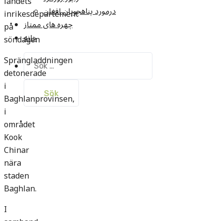
landets
درمورد پناهجويان افغان
inrikesdepartement
چهره های ممتاز
på
خانه
söndagen
Sprängladdningen
Sök
efter:
detonerade
i
Baghlanprovinsen,
i
området
Kook
Chinar
nära
staden
Baghlan.
I