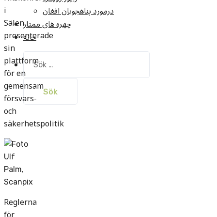
i
درمورد پناهجويان افغان
Sälen
چهره های ممتاز
presenterade
خانه
sin
Sök
plattform
efter:
för en
gemensam
försvars-
och
säkerhetspolitik
Reglerna
för