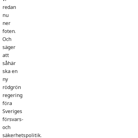
redan
nu
ner
foten.
Och
säger
att
såhär
ska en
ny
rödgrön
regering
föra
Sveriges
försvars-
och
säkerhetspolitik.