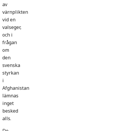
av
värnplikten
vid en
valseger,
och i
frågan
om
den
svenska
styrkan
i
Afghanistan
lämnas
inget
besked
alls.
De