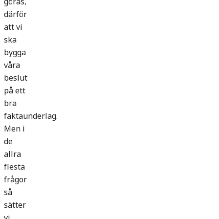
göras,
därför
att vi
ska
bygga
våra
beslut
på ett
bra
faktaunderlag.
Men i
de
allra
flesta
frågor
så
sätter
vi