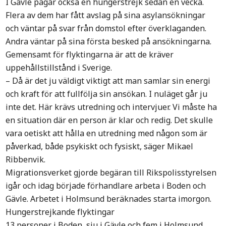
I Gävle pågår också en hungerstrejk sedan en vecka.
Flera av dem har fått avslag på sina asylansökningar
och väntar på svar från domstol efter överklaganden.
Andra väntar på sina första besked på ansökningarna.
Gemensamt för flyktingarna är att de kräver
uppehållstillstånd i Sverige.
– Då är det ju väldigt viktigt att man samlar sin energi
och kraft för att fullfölja sin ansökan. I nuläget går ju
inte det. Här krävs utredning och intervjuer. Vi måste ha
en situation där en person är klar och redig. Det skulle
vara oetiskt att hålla en utredning med någon som är
påverkad, både psykiskt och fysiskt, säger Mikael
Ribbenvik.
Migrationsverket gjorde begäran till Rikspolisstyrelsen
igår och idag började förhandlare arbeta i Boden och
Gävle. Arbetet i Holmsund beräknades starta imorgon.
Hungerstrejkande flyktingar
13 personer i Boden, sju i Gävle och fem i Holmsund,