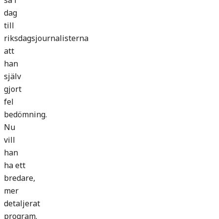
sa i
dag
till
riksdagsjournalisterna
att
han
själv
gjort
fel
bedömning.
Nu
vill
han
ha ett
bredare,
mer
detaljerat
program.