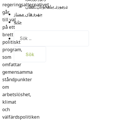
regeringsalternativet
درمورد پناهجويان افغان
går
چهره های ممتاز
till val
خانه
på ett
brett
Sök
efter:
politiskt
program,
som
omfattar
gemensamma
ståndpunkter
om
arbetslöshet,
klimat
och
välfärdspolitiken