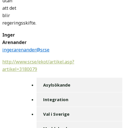
utan
att det
blir
regeringsskifte.
Inger
Arenander
inger.arenander@sr.se
http://www.sr.se/ekot/artikel.asp?
artikel=3180079
Asylsökande
Integration
Val i Sverige