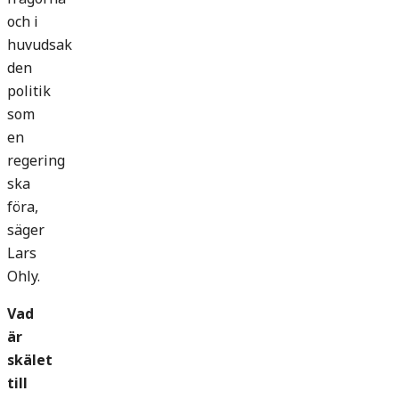
och i
huvudsak
den
politik
som
en
regering
ska
föra,
säger
Lars
Ohly.
Vad
är
skälet
till