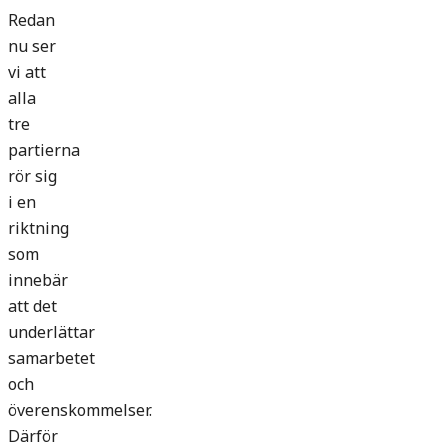
Redan
nu ser
vi att
alla
tre
partierna
rör sig
i en
riktning
som
innebär
att det
underlättar
samarbetet
och
överenskommelser.
Därför