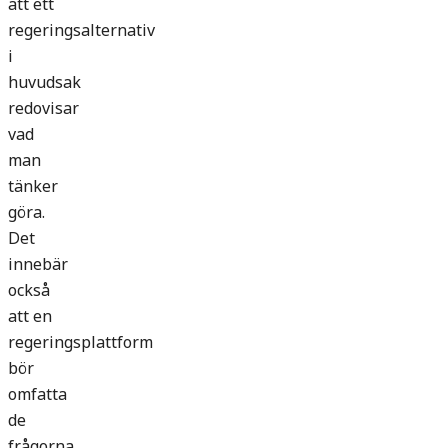
att ett
regeringsalternativ
i
huvudsak
redovisar
vad
man
tänker
göra.
Det
innebär
också
att en
regeringsplattform
bör
omfatta
de
frågorna