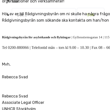
خانه
organisationer och verksamheter!
Sök
Hör av er till Rådgivningsbyrån om ni skulle ha några fråg
efter:
Rådgivningsbyrån som sökande ska kontakta om han/hon b
Rådgivningsbyrån för asylsökande och flyktingar
| Gyllenstiernsgatan 14 | 11
Tel 0200-880066 | Telefontid mån – tors kl 9.00 – 10.30 | Fax 08 – 66
Mvh,
Rebecca Svad
Rebecca Svad
Associate Legal Officer
UNHCR Stockholm