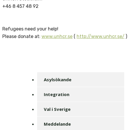
+46 8 457 48 92
Refugees need your help!
Please donate at:
www.unhcr.se
(
http://www.unhcr.se/
)
Asylsökande
Integration
Val i Sverige
Meddelande