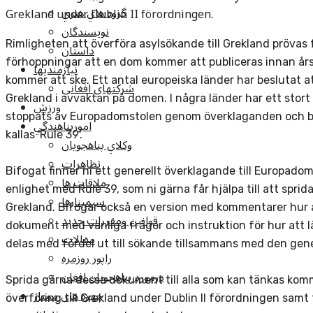
گروه هاي هنري
Grekland under Dublin II förordningen.
نويسندگان
Rimligheten att överföra asylsökande till Grekland prövas
داستان
förhoppningar att en dom kommer att publiceras innan årss
نيازمنديها
kommer att ske. Ett antal europeiska länder har beslutat att 
شرکتهاي افغاني
Grekland i avvaktan på domen. I några länder har ett stort
ورزش
stoppats av Europadomstolen genom överklaganden och be
امورپناهندگي
kallas 'Rule 39'.
وکلاي پناهجويان
تظاهرات
Bifogat finner ni ett generellt överklagande till Europadom
ملاقات ها
enlighet med Rule 39, som ni gärna får hjälpa till att sprida
سيمينارها
Grekland. Bifogar också en version med kommentarer hur a
قوانين ومقررات جديد
dokument med vanliga frågor och instruktion för hur att l
مقالات
delas med fördel ut till sökande tillsammans med den gen
راپور روزمره
درمورد پناهجويان افغان
Sprida gärna dessa dokument till alla som kan tänkas kom
چهره های ممتاز
överföring till Grekland under Dublin II förordningen samt t