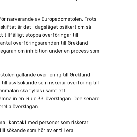
 för närvarande av Europadomstolen. Trots
kiftet är det i dagsläget osäkert om så
tillfälligt stoppa överföringar till
 antal överföringsärenden till Grekland
gäran om inhibition under en process som
stolen gällande överföring till Grekland i
 till asylsökande som riskerar överföring till
nmälan ska fyllas i samt ett
ämna in en 'Rule 39' överklagan. Den senare
erella överklagan.
ma i kontakt med personer som riskerar
ill sökande som hör av er till era