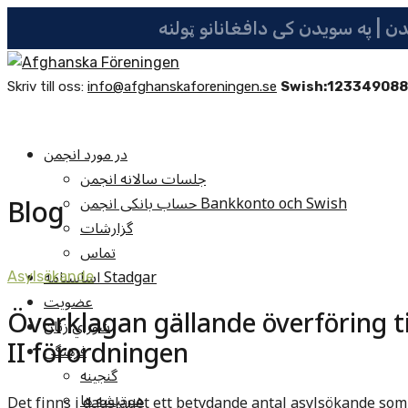
Skriv till oss:
info@afghanskaforeningen.se
Swish:12334908
در مورد انجمن
جلسات سالانه انجمن
Blog
حساب بانکی انجمن Bankkonto och Swish
گزارشات
تماس
اساسنامه Stadgar
Asylsökande
عضویت
Överklagan gällande överföring t
شوراي زنان
فرهنگي
گنجينه
هنرپيشه ها
Det finns i dagsläget ett betydande antal asylsökande som r