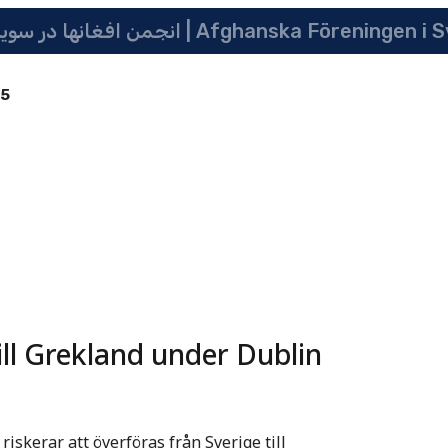
انجمن افغانها در سویدن | په سویدن کی دافغانانو ټولنه | Afghanska Före
85
ill Grekland under Dublin
iskerar att överföras från Sverige till