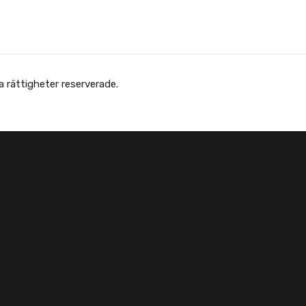
 Afghanska Föreningen - انجمن افغانها در سویدن. Alla rättigheter reserverade.