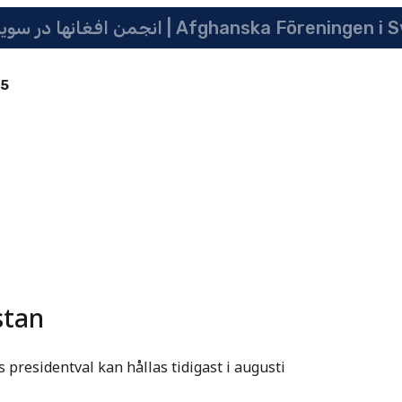
انجمن افغانها در سویدن | په سویدن کی دافغانانو ټولنه | Afghanska Före
85
stan
presidentval kan hållas tidigast i augusti