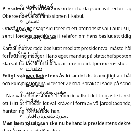
گروه هاي هنري
President Hamid Karzais
order i lördags om val redan i a
نويسندگان
Oberoende valkommissionen i Kabul.
داستان
Också USA har sagt sig föredra ett afghanskt val i augusti,
نيازمنديها
sent i lördags med Karzai i telefon om hans beslut att tidig
شرکتهاي افغاني
ورزش
Karzai motiverade beslutet med att presidentval måste h
امورپناهندگي
författning medger. Hans eget mandat på statschefsposten
وکلاي پناهجويان
ska val hållas 30 till 60 dagar före mandatperiodens slut.
تظاهرات
Enligt valmyndighetens åsikt
är det dock omöjligt att hål
ملاقات ها
och kommissionens vicechef Zekria Barakzai sade på söndag
سيمينارها
قوانين ومقررات جديد
– När valkommissionen bedömde vilket det tidigaste tänk
مقالات
ett fritt och hederligt val kräver i form av väljardeltagand
راپور روزمره
hantering, förklarade han.
درمورد پناهجويان افغان
Men kommissionen ska
nu behandla presidentens dekret, 
چهره های ممتاز
därpå svara, sade Barakzai.