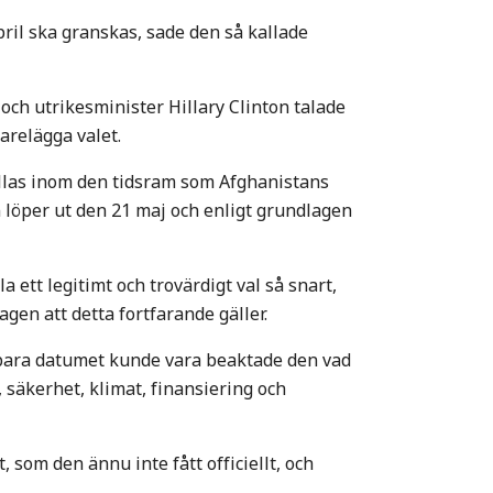
pril ska granskas, sade den så kallade
 och utrikesminister Hillary Clinton talade
arelägga valet.
ållas inom den tidsram som Afghanistans
 löper ut den 21 maj och enligt grundlagen
la ett legitimt och trovärdigt val så snart,
en att detta fortfarande gäller.
bara datumet kunde vara beaktade den vad
e, säkerhet, klimat, finansiering och
som den ännu inte fått officiellt, och