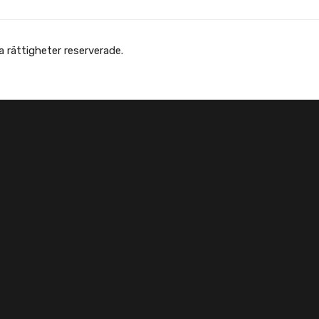
 Afghanska Föreningen - انجمن افغانها در سویدن. Alla rättigheter reserverade.