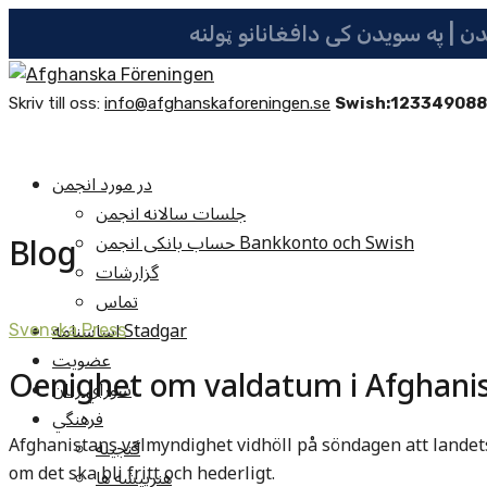
Skriv till oss:
info@afghanskaforeningen.se
Swish:12334908
در مورد انجمن
جلسات سالانه انجمن
Blog
حساب بانکی انجمن Bankkonto och Swish
گزارشات
تماس
اساسنامه Stadgar
Svenska Press
عضویت
Oenighet om valdatum i Afghani
شوراي زنان
فرهنگي
Afghanistans valmyndighet vidhöll på söndagen att landets 
گنجينه
om det ska bli fritt och hederligt.
هنرپيشه ها