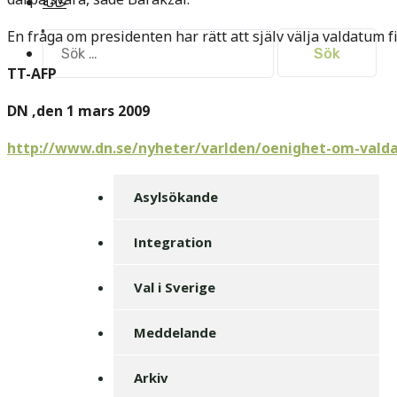
خانه
En fråga om presidenten har rätt att själv välja valdatum fi
Sök
efter:
TT-AFP
DN ,den 1 mars 2009
http://www.dn.se/nyheter/varlden/oenighet-om-valda
Asylsökande
Integration
Val i Sverige
Meddelande
Arkiv